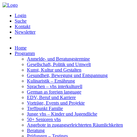
Login
Suche
Kontakt
Newsletter
Home
Programm
Anmelde- und Beratungstermine
Gesellschaft, Politik und Umwelt
Kunst, Kultur und Gestalten
Gesundheit, Bewegung und Entspannung
Kulinaristik – Ernährung
Sprachen – vhs interkulturell
German as foreign language
EDV, Beruf und Karriere
Vorträge, Events und Projekte
Treffpunkt Familie
Junge vhs – Kinder und Jugendliche
50+ Senioren vhs
Angebote in zugangserleichterten Räumlichkeiten
Beratung
Prüfungen – Testings