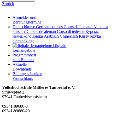
Zurück
Anmelde- und
Beratungstermine
Deutschkurse
German courses
Cours d'allemand
Almanca
kurslar?
Cursos de alemán
Corso di tedesco
Курсьы
немецкого яэыка
Arabisch
Chinesisch
Kursy języka
niemieckiego
Digitale
Lernangebote
Programmheft
zum Blättern
Aktuelle
Downloads
Bildung schenken
Wunschkurs
Volkshochschule Mittleres Taubertal e. V.
Struwepfad 2
97941 Tauberbischofsheim
09341-89680-0
09341-89680-29