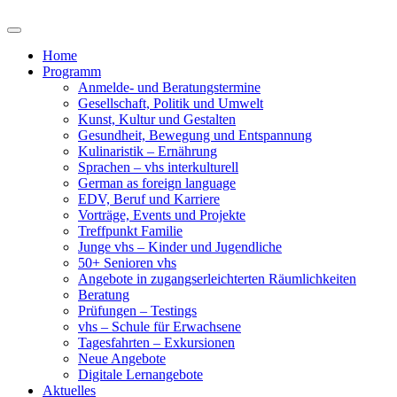
Home
Programm
Anmelde- und Beratungstermine
Gesellschaft, Politik und Umwelt
Kunst, Kultur und Gestalten
Gesundheit, Bewegung und Entspannung
Kulinaristik – Ernährung
Sprachen – vhs interkulturell
German as foreign language
EDV, Beruf und Karriere
Vorträge, Events und Projekte
Treffpunkt Familie
Junge vhs – Kinder und Jugendliche
50+ Senioren vhs
Angebote in zugangserleichterten Räumlichkeiten
Beratung
Prüfungen – Testings
vhs – Schule für Erwachsene
Tagesfahrten – Exkursionen
Neue Angebote
Digitale Lernangebote
Aktuelles