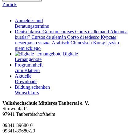
Zurück
Anmelde- und
Beratungstermine
Deutschkurse
German courses
Cours d'allemand
Almanca
kurslar?
Cursos de alemán
Corso di tedesco
Курсьы
немецкого яэыка
Arabisch
Chinesisch
Kursy języka
niemieckiego
Digitale
Lernangebote
Programmheft
zum Blättern
Aktuelle
Downloads
Bildung schenken
Wunschkurs
Volkshochschule Mittleres Taubertal e. V.
Struwepfad 2
97941 Tauberbischofsheim
09341-89680-0
09341-89680-29