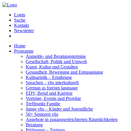
Login
Suche
Kontakt
Newsletter
Home
Programm
Anmelde- und Beratungstermine
Gesellschaft, Politik und Umwelt
Kunst, Kultur und Gestalten
Gesundheit, Bewegung und Entspannung
Kulinaristik – Ernährung
Sprachen – vhs interkulturell
German as foreign language
EDV, Beruf und Karriere
Vorträge, Events und Projekte
Treffpunkt Familie
Junge vhs – Kinder und Jugendliche
50+ Senioren vhs
Angebote in zugangserleichterten Räumlichkeiten
Beratung
Prüfungen – Testings