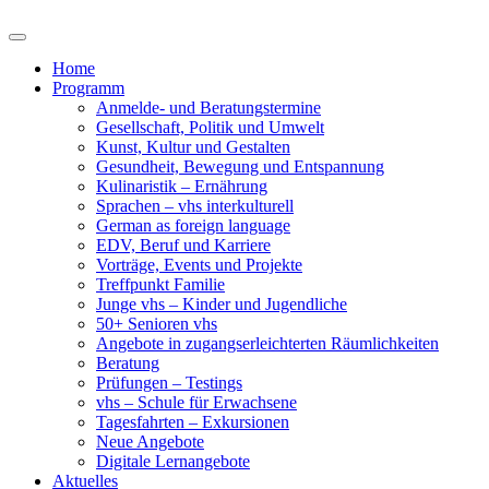
Home
Programm
Anmelde- und Beratungstermine
Gesellschaft, Politik und Umwelt
Kunst, Kultur und Gestalten
Gesundheit, Bewegung und Entspannung
Kulinaristik – Ernährung
Sprachen – vhs interkulturell
German as foreign language
EDV, Beruf und Karriere
Vorträge, Events und Projekte
Treffpunkt Familie
Junge vhs – Kinder und Jugendliche
50+ Senioren vhs
Angebote in zugangserleichterten Räumlichkeiten
Beratung
Prüfungen – Testings
vhs – Schule für Erwachsene
Tagesfahrten – Exkursionen
Neue Angebote
Digitale Lernangebote
Aktuelles