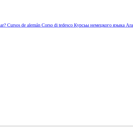
ar?
Cursos de alemán
Corso di tedesco
Курсьы немецкого яэыка
Ara