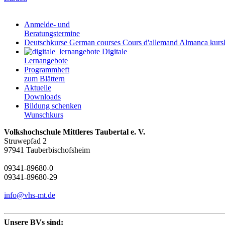
Anmelde- und
Beratungstermine
Deutschkurse
German courses
Cours d'allemand
Almanca kursl
Digitale
Lernangebote
Programmheft
zum Blättern
Aktuelle
Downloads
Bildung schenken
Wunschkurs
Volkshochschule Mittleres Taubertal e. V.
Struwepfad 2
97941 Tauberbischofsheim
09341-89680-0
09341-89680-29
info@vhs-mt.de
Unsere BVs sind: