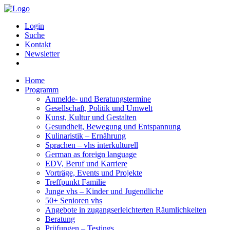
Login
Suche
Kontakt
Newsletter
Home
Programm
Anmelde- und Beratungstermine
Gesellschaft, Politik und Umwelt
Kunst, Kultur und Gestalten
Gesundheit, Bewegung und Entspannung
Kulinaristik – Ernährung
Sprachen – vhs interkulturell
German as foreign language
EDV, Beruf und Karriere
Vorträge, Events und Projekte
Treffpunkt Familie
Junge vhs – Kinder und Jugendliche
50+ Senioren vhs
Angebote in zugangserleichterten Räumlichkeiten
Beratung
Prüfungen – Testings