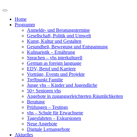
Home
Programm
Anmelde- und Beratungstermine
Gesellschaft, Politik und Umwelt
Kunst, Kultur und Gestalten
Gesundheit, Bewegung und Entspannung
Kulinaristik – Ernährung
Sprachen – vhs interkulturell
German as foreign language
EDV, Beruf und Karriere
Vorträge, Events und Projekte
Treffpunkt Familie
Junge vhs – Kinder und Jugendliche
50+ Senioren vhs
Angebote in zugangserleichterten Räumlichkeiten
Beratung
Prüfungen – Testings
vhs – Schule für Erwachsene
Tagesfahrten – Exkursionen
Neue Angebote
Digitale Lernangebote
Aktuelles