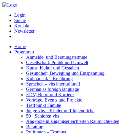
Login
Suche
Kontakt
Newsletter
Home
Programm
Anmelde- und Beratungstermine
Gesellschaft, Politik und Umwelt
Kunst, Kultur und Gestalten
Gesundheit, Bewegung und Entspannung
Kulinaristik – Ernährung
Sprachen – vhs interkulturell
German as foreign language
EDV, Beruf und Karriere
Vorträge, Events und Projekte
Treffpunkt Familie
Junge vhs – Kinder und Jugendliche
50+ Senioren vhs
Angebote in zugangserleichterten Räumlichkeiten
Beratung
Prüfungen – Testings