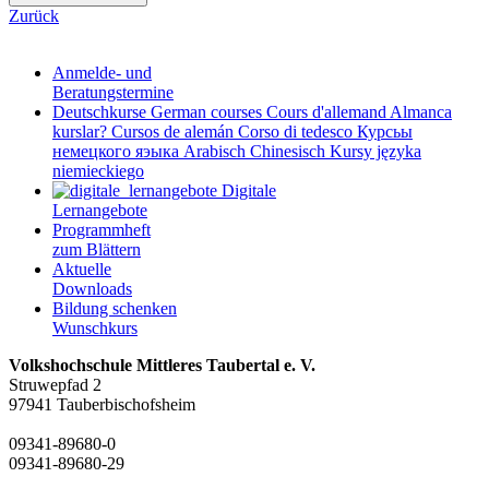
Zurück
Anmelde- und
Beratungstermine
Deutschkurse
German courses
Cours d'allemand
Almanca
kurslar?
Cursos de alemán
Corso di tedesco
Курсьы
немецкого яэыка
Arabisch
Chinesisch
Kursy języka
niemieckiego
Digitale
Lernangebote
Programmheft
zum Blättern
Aktuelle
Downloads
Bildung schenken
Wunschkurs
Volkshochschule Mittleres Taubertal e. V.
Struwepfad 2
97941 Tauberbischofsheim
09341-89680-0
09341-89680-29