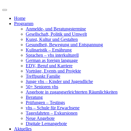
Home
Programm
Anmelde- und Beratungstermine
Gesellschaft, Politik und Umwelt
Kunst, Kultur und Gestalten
Gesundheit, Bewegung und Entspannung
Kulinaristik – Ernährung
Sprachen – vhs interkulturell
German as foreign language
EDV, Beruf und Karriere
Vorträge, Events und Projekte
Treffpunkt Familie
Junge vhs – Kinder und Jugendliche
50+ Senioren vhs
Angebote in zugangserleichterten Räumlichkeiten
Beratung
Prüfungen – Testings
vhs – Schule für Erwachsene
Tagesfahrten – Exkursionen
Neue Angebote
Digitale Lernangebote
Aktuelles