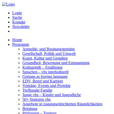
Login
Suche
Kontakt
Newsletter
Home
Programm
Anmelde- und Beratungstermine
Gesellschaft, Politik und Umwelt
Kunst, Kultur und Gestalten
Gesundheit, Bewegung und Entspannung
Kulinaristik – Ernährung
Sprachen – vhs interkulturell
German as foreign language
EDV, Beruf und Karriere
Vorträge, Events und Projekte
Treffpunkt Familie
Junge vhs – Kinder und Jugendliche
50+ Senioren vhs
Angebote in zugangserleichterten Räumlichkeiten
Beratung
Prüfungen – Testings