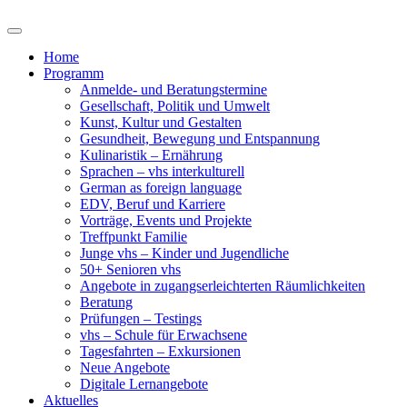
Home
Programm
Anmelde- und Beratungstermine
Gesellschaft, Politik und Umwelt
Kunst, Kultur und Gestalten
Gesundheit, Bewegung und Entspannung
Kulinaristik – Ernährung
Sprachen – vhs interkulturell
German as foreign language
EDV, Beruf und Karriere
Vorträge, Events und Projekte
Treffpunkt Familie
Junge vhs – Kinder und Jugendliche
50+ Senioren vhs
Angebote in zugangserleichterten Räumlichkeiten
Beratung
Prüfungen – Testings
vhs – Schule für Erwachsene
Tagesfahrten – Exkursionen
Neue Angebote
Digitale Lernangebote
Aktuelles