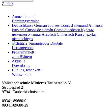
Zurück
Anmelde- und
Beratungstermine
Deutschkurse
German courses
Cours d'allemand
Almanca
kurslar?
Cursos de alemán
Corso di tedesco
Курсьы
немецкого яэыка
Arabisch
Chinesisch
Kursy języka
niemieckiego
Digitale
Lernangebote
Programmheft
zum Blättern
Aktuelle
Downloads
Bildung schenken
Wunschkurs
Volkshochschule Mittleres Taubertal e. V.
Struwepfad 2
97941 Tauberbischofsheim
09341-89680-0
09341-89680-29