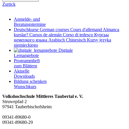
Zurück
Anmelde- und
Beratungstermine
Deutschkurse
German courses
Cours d'allemand
Almanca
kurslar?
Cursos de alemán
Corso di tedesco
Курсьы
немецкого яэыка
Arabisch
Chinesisch
Kursy języka
niemieckiego
Digitale
Lernangebote
Programmheft
zum Blättern
Aktuelle
Downloads
Bildung schenken
Wunschkurs
Volkshochschule Mittleres Taubertal e. V.
Struwepfad 2
97941 Tauberbischofsheim
09341-89680-0
09341-89680-29