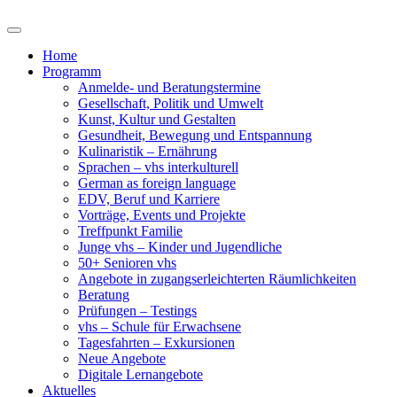
Home
Programm
Anmelde- und Beratungstermine
Gesellschaft, Politik und Umwelt
Kunst, Kultur und Gestalten
Gesundheit, Bewegung und Entspannung
Kulinaristik – Ernährung
Sprachen – vhs interkulturell
German as foreign language
EDV, Beruf und Karriere
Vorträge, Events und Projekte
Treffpunkt Familie
Junge vhs – Kinder und Jugendliche
50+ Senioren vhs
Angebote in zugangserleichterten Räumlichkeiten
Beratung
Prüfungen – Testings
vhs – Schule für Erwachsene
Tagesfahrten – Exkursionen
Neue Angebote
Digitale Lernangebote
Aktuelles