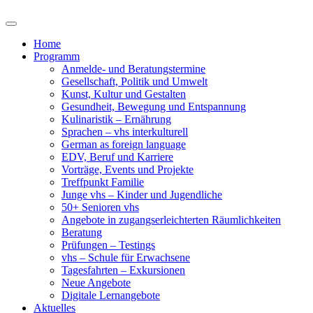
Home
Programm
Anmelde- und Beratungstermine
Gesellschaft, Politik und Umwelt
Kunst, Kultur und Gestalten
Gesundheit, Bewegung und Entspannung
Kulinaristik – Ernährung
Sprachen – vhs interkulturell
German as foreign language
EDV, Beruf und Karriere
Vorträge, Events und Projekte
Treffpunkt Familie
Junge vhs – Kinder und Jugendliche
50+ Senioren vhs
Angebote in zugangserleichterten Räumlichkeiten
Beratung
Prüfungen – Testings
vhs – Schule für Erwachsene
Tagesfahrten – Exkursionen
Neue Angebote
Digitale Lernangebote
Aktuelles