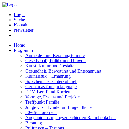
Login
Suche
Kontakt
Newsletter
Home
Programm
Anmelde- und Beratungstermine
Gesellschaft, Politik und Umwelt
Kunst, Kultur und Gestalten
Gesundheit, Bewegung und Entspannung
Kulinaristik – Ernährung
Sprachen – vhs interkulturell
German as foreign language
EDV, Beruf und Karriere
Vorträge, Events und Projekte
Treffpunkt Familie
Junge vhs – Kinder und Jugendliche
50+ Senioren vhs
Angebote in zugangserleichterten Räumlichkeiten
Beratung
Prüfungen – Testings