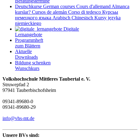
Beratungstermine
Deutschkurse
German courses
Cours d'allemand
Almanca
kurslar?
Cursos de alemán
Corso di tedesco
Курсьы
немецкого яэыка
Arabisch
Chinesisch
Kursy języka
niemieckiego
Digitale
Lernangebote
Programmheft
zum Blättern
Aktuelle
Downloads
Bildung schenken
Wunschkurs
Volkshochschule Mittleres Taubertal e. V.
Struwepfad 2
97941 Tauberbischofsheim
09341-89680-0
09341-89680-29
info@vhs-mt.de
Unsere BVs sind: