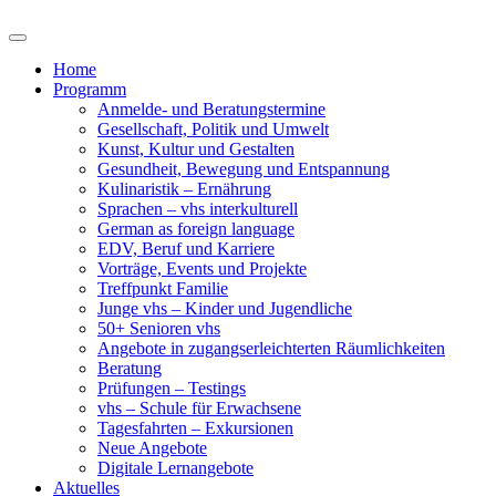
Home
Programm
Anmelde- und Beratungstermine
Gesellschaft, Politik und Umwelt
Kunst, Kultur und Gestalten
Gesundheit, Bewegung und Entspannung
Kulinaristik – Ernährung
Sprachen – vhs interkulturell
German as foreign language
EDV, Beruf und Karriere
Vorträge, Events und Projekte
Treffpunkt Familie
Junge vhs – Kinder und Jugendliche
50+ Senioren vhs
Angebote in zugangserleichterten Räumlichkeiten
Beratung
Prüfungen – Testings
vhs – Schule für Erwachsene
Tagesfahrten – Exkursionen
Neue Angebote
Digitale Lernangebote
Aktuelles