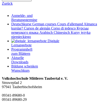
Zurück
Anmelde- und
Beratungstermine
Deutschkurse
German courses
Cours d'allemand
Almanca
kurslar?
Cursos de alemán
Corso di tedesco
Курсьы
немецкого яэыка
Arabisch
Chinesisch
Kursy języka
niemieckiego
Digitale
Lernangebote
Programmheft
zum Blättern
Aktuelle
Downloads
Bildung schenken
Wunschkurs
Volkshochschule Mittleres Taubertal e. V.
Struwepfad 2
97941 Tauberbischofsheim
09341-89680-0
09341-89680-29