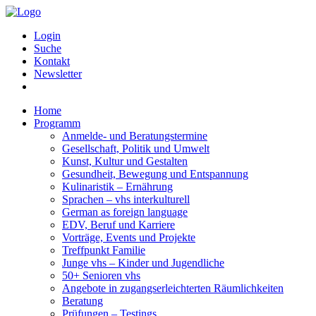
Login
Suche
Kontakt
Newsletter
Home
Programm
Anmelde- und Beratungstermine
Gesellschaft, Politik und Umwelt
Kunst, Kultur und Gestalten
Gesundheit, Bewegung und Entspannung
Kulinaristik – Ernährung
Sprachen – vhs interkulturell
German as foreign language
EDV, Beruf und Karriere
Vorträge, Events und Projekte
Treffpunkt Familie
Junge vhs – Kinder und Jugendliche
50+ Senioren vhs
Angebote in zugangserleichterten Räumlichkeiten
Beratung
Prüfungen – Testings