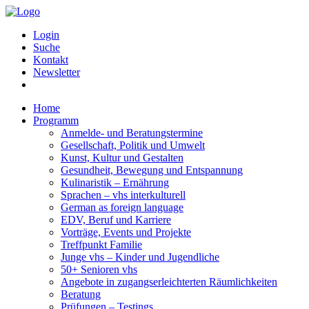
Login
Suche
Kontakt
Newsletter
Home
Programm
Anmelde- und Beratungstermine
Gesellschaft, Politik und Umwelt
Kunst, Kultur und Gestalten
Gesundheit, Bewegung und Entspannung
Kulinaristik – Ernährung
Sprachen – vhs interkulturell
German as foreign language
EDV, Beruf und Karriere
Vorträge, Events und Projekte
Treffpunkt Familie
Junge vhs – Kinder und Jugendliche
50+ Senioren vhs
Angebote in zugangserleichterten Räumlichkeiten
Beratung
Prüfungen – Testings