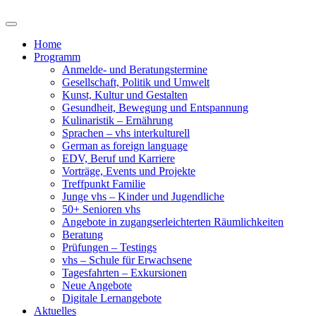
Home
Programm
Anmelde- und Beratungstermine
Gesellschaft, Politik und Umwelt
Kunst, Kultur und Gestalten
Gesundheit, Bewegung und Entspannung
Kulinaristik – Ernährung
Sprachen – vhs interkulturell
German as foreign language
EDV, Beruf und Karriere
Vorträge, Events und Projekte
Treffpunkt Familie
Junge vhs – Kinder und Jugendliche
50+ Senioren vhs
Angebote in zugangserleichterten Räumlichkeiten
Beratung
Prüfungen – Testings
vhs – Schule für Erwachsene
Tagesfahrten – Exkursionen
Neue Angebote
Digitale Lernangebote
Aktuelles