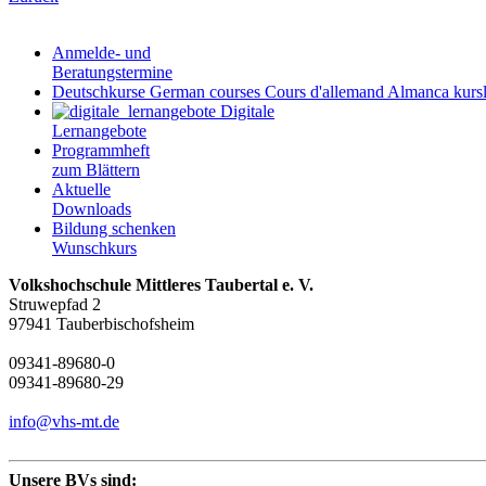
Anmelde- und
Beratungstermine
Deutschkurse
German courses
Cours d'allemand
Almanca kursl
Digitale
Lernangebote
Programmheft
zum Blättern
Aktuelle
Downloads
Bildung schenken
Wunschkurs
Volkshochschule Mittleres Taubertal e. V.
Struwepfad 2
97941 Tauberbischofsheim
09341-89680-0
09341-89680-29
info@vhs-mt.de
Unsere BVs sind: