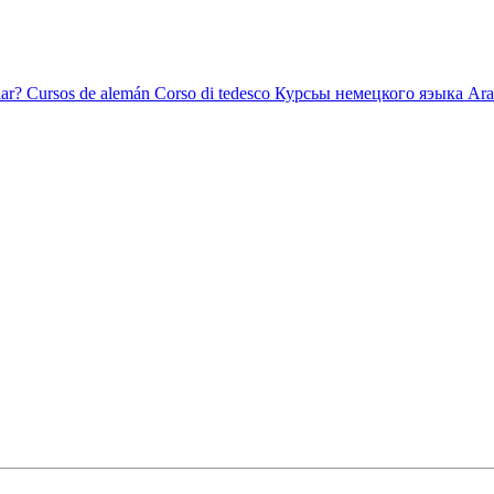
ar?
Cursos de alemán
Corso di tedesco
Курсьы немецкого яэыка
Ara