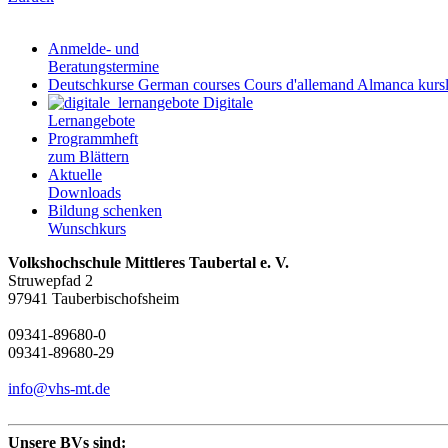
Anmelde- und
Beratungstermine
Deutschkurse
German courses
Cours d'allemand
Almanca kursl
Digitale
Lernangebote
Programmheft
zum Blättern
Aktuelle
Downloads
Bildung schenken
Wunschkurs
Volkshochschule Mittleres Taubertal e. V.
Struwepfad 2
97941 Tauberbischofsheim
09341-89680-0
09341-89680-29
info@vhs-mt.de
Unsere BVs sind: