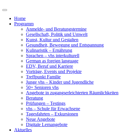
Home
Programm
Anmelde- und Beratungstermine
Gesellschaft, Politik und Umwelt
Kunst, Kultur und Gestalten
Gesundheit, Bewegung und Entspannung
Kulinaristik – Ernährung
Sprachen – vhs interkulturell
German as foreign language
EDV, Beruf und Karriere
Vorträge, Events und Projekte
Treffpunkt Familie
Junge vhs – Kinder und Jugendliche
50+ Senioren vhs
Angebote in zugangserleichterten Räumlichkeiten
Beratung
Prüfungen – Testings
vhs – Schule für Erwachsene
Tagesfahrten – Exkursionen
Neue Angebote
Digitale Lernangebote
Aktuelles