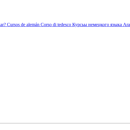
ar?
Cursos de alemán
Corso di tedesco
Курсьы немецкого яэыка
Ara