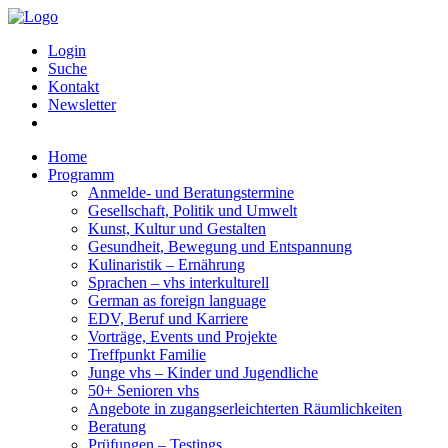
Login
Suche
Kontakt
Newsletter
Home
Programm
Anmelde- und Beratungstermine
Gesellschaft, Politik und Umwelt
Kunst, Kultur und Gestalten
Gesundheit, Bewegung und Entspannung
Kulinaristik – Ernährung
Sprachen – vhs interkulturell
German as foreign language
EDV, Beruf und Karriere
Vorträge, Events und Projekte
Treffpunkt Familie
Junge vhs – Kinder und Jugendliche
50+ Senioren vhs
Angebote in zugangserleichterten Räumlichkeiten
Beratung
Prüfungen – Testings