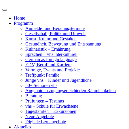
Home
Programm
Anmelde- und Beratungstermine
Gesellschaft, Politik und Umwelt
Kunst, Kultur und Gestalten
Gesundheit, Bewegung und Entspannung
Kulinaristik – Ernährung
Sprachen – vhs interkulturell
German as foreign language
EDV, Beruf und Karriere
Vorträge, Events und Projekte
Treffpunkt Familie
Junge vhs – Kinder und Jugendliche
50+ Senioren vhs
Angebote in zugangserleichterten Räumlichkeiten
Beratung
Prüfungen – Testings
vhs – Schule für Erwachsene
Tagesfahrten – Exkursionen
Neue Angebote
Digitale Lernangebote
Aktuelles