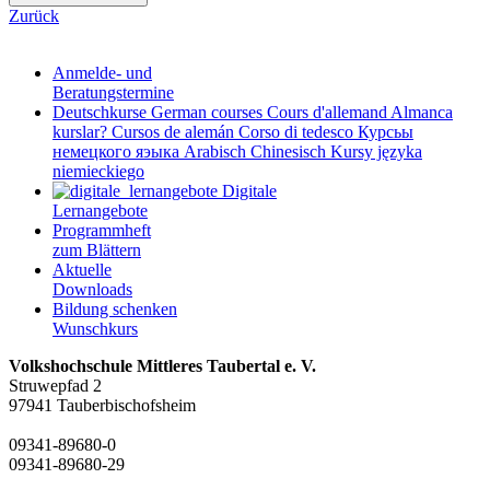
Zurück
Anmelde- und
Beratungstermine
Deutschkurse
German courses
Cours d'allemand
Almanca
kurslar?
Cursos de alemán
Corso di tedesco
Курсьы
немецкого яэыка
Arabisch
Chinesisch
Kursy języka
niemieckiego
Digitale
Lernangebote
Programmheft
zum Blättern
Aktuelle
Downloads
Bildung schenken
Wunschkurs
Volkshochschule Mittleres Taubertal e. V.
Struwepfad 2
97941 Tauberbischofsheim
09341-89680-0
09341-89680-29