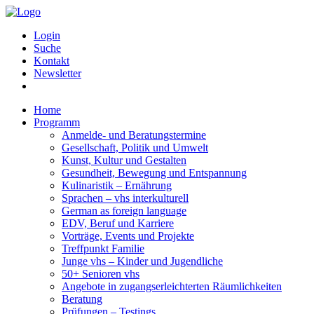
Login
Suche
Kontakt
Newsletter
Home
Programm
Anmelde- und Beratungstermine
Gesellschaft, Politik und Umwelt
Kunst, Kultur und Gestalten
Gesundheit, Bewegung und Entspannung
Kulinaristik – Ernährung
Sprachen – vhs interkulturell
German as foreign language
EDV, Beruf und Karriere
Vorträge, Events und Projekte
Treffpunkt Familie
Junge vhs – Kinder und Jugendliche
50+ Senioren vhs
Angebote in zugangserleichterten Räumlichkeiten
Beratung
Prüfungen – Testings