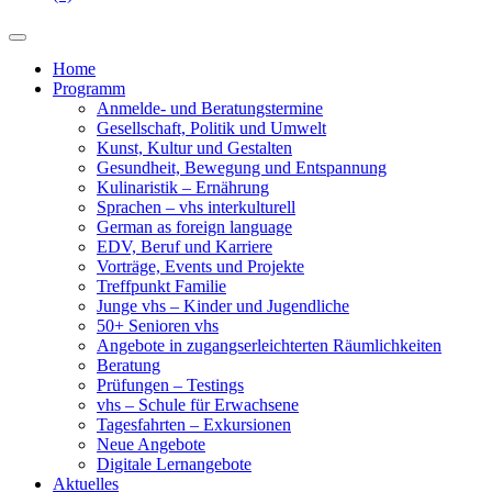
Home
Programm
Anmelde- und Beratungstermine
Gesellschaft, Politik und Umwelt
Kunst, Kultur und Gestalten
Gesundheit, Bewegung und Entspannung
Kulinaristik – Ernährung
Sprachen – vhs interkulturell
German as foreign language
EDV, Beruf und Karriere
Vorträge, Events und Projekte
Treffpunkt Familie
Junge vhs – Kinder und Jugendliche
50+ Senioren vhs
Angebote in zugangserleichterten Räumlichkeiten
Beratung
Prüfungen – Testings
vhs – Schule für Erwachsene
Tagesfahrten – Exkursionen
Neue Angebote
Digitale Lernangebote
Aktuelles