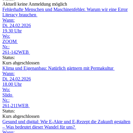
Aktuell keine Anmeldung möglich
Fehlerhafte Menschen und Maschinenfehler. Warum wir eine Error
Literacy brauchen
Wann:
Di. 24.02.2026
19.30 Uhr
Wo:
ZOOM
Nr.:
261-142WEB
Status:
Kurs abgeschlossen
Klima und Eigenanbau: Natürlich gärtnern mit Permakultur
Wann:
Di. 24.02.2026
18.00 Uhr
Wo:
Slido
Nr.:
261-211WEB
Status:
Kurs abgeschlossen
Gesund und digital: Wie E-Akte und E-Rezept die Zukunft gestalten
– Was bedeutet dieser Wandel für uns?
Wann: