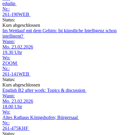
edudip
Nr.:
261-190WEB
Status:
Kurs abgeschlossen
Im Wettlauf mit dem Gehirn: Ist künstliche Intelligenz schon
intelligent?
Wann:
Mo. 23.02.2026
19.30 Uhr
Wo:
ZOOM
Nr.:
261-141WEB
Status:
Kurs abgeschlossen
English B2 after work: Topics & discussion
Wann:
Mo. 23.02.2026
18.00 Uhr
Wo:
Altes Rathaus Königshofen; Bürgersaal
Nr.:
261-475KHF
Status: