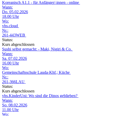
Koreanisch A1.1 - für Anfänger/-innen - online
Wann:
Do. 05.02.2026
18.00 Uhr
Wo:
vhs.cloud
Nr.:
261-443WEB
Status:
Kurs abgeschlossen
Sushi selbst gemacht: - Maki, Nigiri & Co.
Wann:
Sa. 07.02.2026
16.00 Uhr
Wo:
Gemeinschaftsschule Lauda-Khf.; Küche
Nr.:
261-366LAU
Status:
Kurs abgeschlossen
vhs.KinderUni: Wo sind die Dinos geblieben?
Wann:
So. 08.02.2026
11.00 Uhr
Wo: