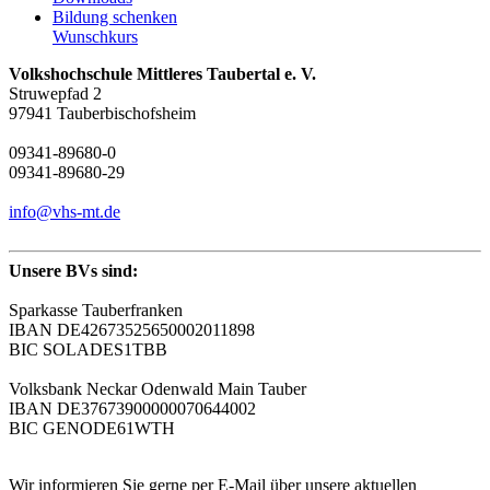
Bildung schenken
Wunschkurs
Volkshochschule Mittleres Taubertal e. V.
Struwepfad 2
97941 Tauberbischofsheim
09341-89680-0
09341-89680-29
info@vhs-mt.de
Unsere BVs sind:
Sparkasse Tauberfranken
IBAN DE42673525650002011898
BIC SOLADES1TBB
Volksbank Neckar Odenwald Main Tauber
IBAN DE37673900000070644002
BIC GENODE61WTH
Wir informieren Sie gerne per E-Mail über unsere aktuellen