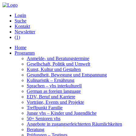
Login
Suche
Kontakt
Newsletter
(1)
Home
Programm
Anmelde- und Beratungstermine
Gesellschaft, Politik und Umwelt
Kunst, Kultur und Gestalten
Gesundheit, Bewegung und Entspannung
Kulinaristik – Ernährung
Sprachen – vhs interkulturell
German as foreign language
EDV, Beruf und Karriere
Vorträge, Events und Projekte
Treffpunkt Familie
Junge vhs – Kinder und Jugendliche
50+ Senioren vhs
Angebote in zugangserleichterten Räumlichkeiten
Beratung
Prüfungen – Testings