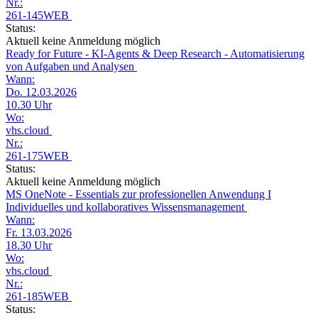
Nr.:
261-145WEB
Status:
Aktuell keine Anmeldung möglich
Ready for Future - KI-Agents & Deep Research - Automatisierung
von Aufgaben und Analysen
Wann:
Do. 12.03.2026
10.30 Uhr
Wo:
vhs.cloud
Nr.:
261-175WEB
Status:
Aktuell keine Anmeldung möglich
MS OneNote - Essentials zur professionellen Anwendung I
Individuelles und kollaboratives Wissensmanagement
Wann:
Fr. 13.03.2026
18.30 Uhr
Wo:
vhs.cloud
Nr.:
261-185WEB
Status: