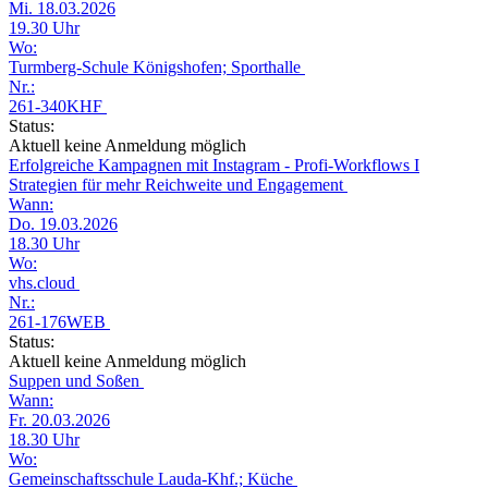
Mi. 18.03.2026
19.30 Uhr
Wo:
Turmberg-Schule Königshofen; Sporthalle
Nr.:
261-340KHF
Status:
Aktuell keine Anmeldung möglich
Erfolgreiche Kampagnen mit Instagram - Profi-Workflows I
Strategien für mehr Reichweite und Engagement
Wann:
Do. 19.03.2026
18.30 Uhr
Wo:
vhs.cloud
Nr.:
261-176WEB
Status:
Aktuell keine Anmeldung möglich
Suppen und Soßen
Wann:
Fr. 20.03.2026
18.30 Uhr
Wo:
Gemeinschaftsschule Lauda-Khf.; Küche