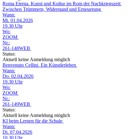
Roma Eterna. Kunst und Kultur im Rom der Nachkriegszeit:
Zwischen Trümmern, Widerstand und Erneuerung
Wann:
Mi. 01.04.2026
19.30 Uhr
Wo:
ZOOM
Nr.:
261-148WEB
Status:
Aktuell keine Anmeldung möglich
Benvenuto Cellini. Ein Künstlerleben
Wann:
Do. 02.04.2026
19.30 Uhr
Wo:
ZOOM
Nr.:
261-149WEB
Status:
Aktuell keine Anmeldung möglich
KI beim Lernen für die Schule
Wann:
Di. 07.04.2026
10.30 Uhr