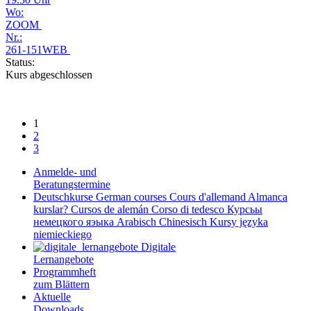
Wo:
ZOOM
Nr.:
261-151WEB
Status:
Kurs abgeschlossen
1
2
3
Anmelde- und
Beratungstermine
Deutschkurse
German courses
Cours d'allemand
Almanca
kurslar?
Cursos de alemán
Corso di tedesco
Курсьы
немецкого яэыка
Arabisch
Chinesisch
Kursy języka
niemieckiego
Digitale
Lernangebote
Programmheft
zum Blättern
Aktuelle
Downloads