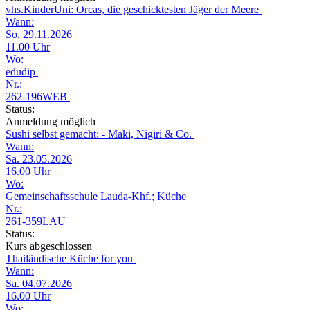
vhs.KinderUni: Orcas, die geschicktesten Jäger der Meere
Wann:
So. 29.11.2026
11.00 Uhr
Wo:
edudip
Nr.:
262-196WEB
Status:
Anmeldung möglich
Sushi selbst gemacht: - Maki, Nigiri & Co.
Wann:
Sa. 23.05.2026
16.00 Uhr
Wo:
Gemeinschaftsschule Lauda-Khf.; Küche
Nr.:
261-359LAU
Status:
Kurs abgeschlossen
Thailändische Küche for you
Wann:
Sa. 04.07.2026
16.00 Uhr
Wo: