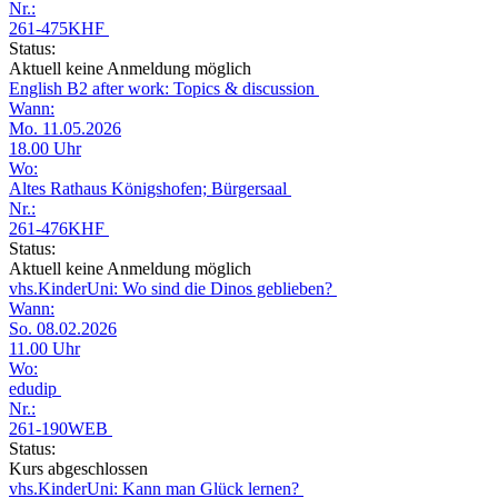
Nr.:
261-475KHF
Status:
Aktuell keine Anmeldung möglich
English B2 after work: Topics & discussion
Wann:
Mo. 11.05.2026
18.00 Uhr
Wo:
Altes Rathaus Königshofen; Bürgersaal
Nr.:
261-476KHF
Status:
Aktuell keine Anmeldung möglich
vhs.KinderUni: Wo sind die Dinos geblieben?
Wann:
So. 08.02.2026
11.00 Uhr
Wo:
edudip
Nr.:
261-190WEB
Status:
Kurs abgeschlossen
vhs.KinderUni: Kann man Glück lernen?