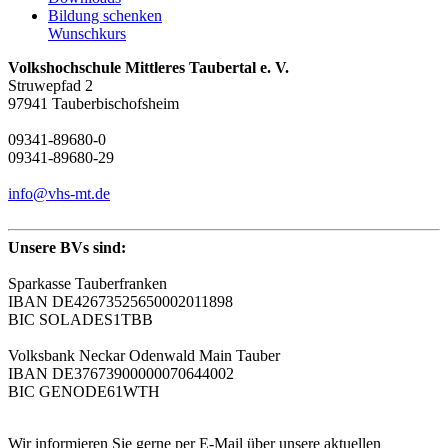
Bildung schenken
Wunschkurs
Volkshochschule Mittleres Taubertal e. V.
Struwepfad 2
97941 Tauberbischofsheim
09341-89680-0
09341-89680-29
info@vhs-mt.de
Unsere BVs sind:
Sparkasse Tauberfranken
IBAN DE42673525650002011898
BIC SOLADES1TBB
Volksbank Neckar Odenwald Main Tauber
IBAN DE37673900000070644002
BIC GENODE61WTH
Wir informieren Sie gerne per E-Mail über unsere aktuellen