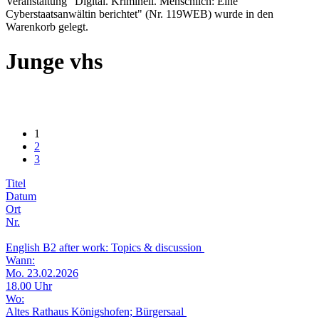
Veranstaltung "Digital. Kriminell. Menschlich: Eine
Cyberstaatsanwältin berichtet" (Nr. 119WEB) wurde in den
Warenkorb gelegt.
Junge vhs
1
2
3
Titel
Datum
Ort
Nr.
English B2 after work: Topics & discussion
Wann:
Mo. 23.02.2026
18.00 Uhr
Wo:
Altes Rathaus Königshofen; Bürgersaal