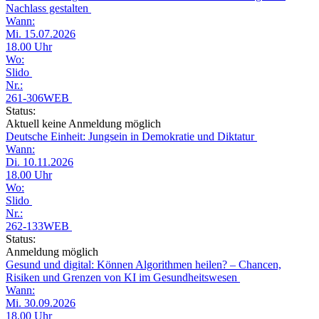
Nachlass gestalten
Wann:
Mi. 15.07.2026
18.00 Uhr
Wo:
Slido
Nr.:
261-306WEB
Status:
Aktuell keine Anmeldung möglich
Deutsche Einheit: Jungsein in Demokratie und Diktatur
Wann:
Di. 10.11.2026
18.00 Uhr
Wo:
Slido
Nr.:
262-133WEB
Status:
Anmeldung möglich
Gesund und digital: Können Algorithmen heilen? – Chancen,
Risiken und Grenzen von KI im Gesundheitswesen
Wann:
Mi. 30.09.2026
18.00 Uhr