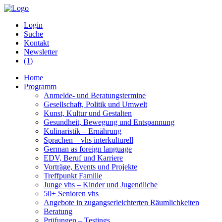
Login
Suche
Kontakt
Newsletter
(1)
Home
Programm
Anmelde- und Beratungstermine
Gesellschaft, Politik und Umwelt
Kunst, Kultur und Gestalten
Gesundheit, Bewegung und Entspannung
Kulinaristik – Ernährung
Sprachen – vhs interkulturell
German as foreign language
EDV, Beruf und Karriere
Vorträge, Events und Projekte
Treffpunkt Familie
Junge vhs – Kinder und Jugendliche
50+ Senioren vhs
Angebote in zugangserleichterten Räumlichkeiten
Beratung
Prüfungen – Testings