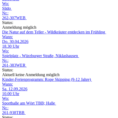
Wo:
Slido
Nr.:
262-307WEB
Status:
Anmeldung möglich
Die Natur auf dem Teller - Wildkräuter entdecken im Frühling
Wann:
Do. 30.04.2026
18.30 Uhr
Wo:
Spielplatz - Würzburger Straße, Niklashausen
Nr.:
261-383WER
Status:
Aktuell keine Anmeldung möglich
Kinder-Ferienprogramm: Rope Skipping (9-12 Jahre)
Wann:
Sa. 12.09.2026
10.00 Uhr
Wo:
Sporthalle am Wört TBB; Halle
Nr.:
261-938TBB
Status: