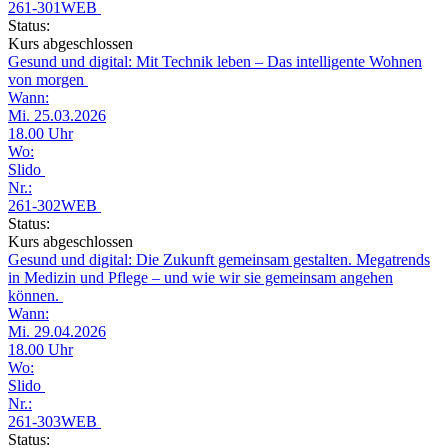
261-301WEB
Status:
Kurs abgeschlossen
Gesund und digital: Mit Technik leben – Das intelligente Wohnen
von morgen
Wann:
Mi. 25.03.2026
18.00 Uhr
Wo:
Slido
Nr.:
261-302WEB
Status:
Kurs abgeschlossen
Gesund und digital: Die Zukunft gemeinsam gestalten. Megatrends
in Medizin und Pflege – und wie wir sie gemeinsam angehen
können.
Wann:
Mi. 29.04.2026
18.00 Uhr
Wo:
Slido
Nr.:
261-303WEB
Status: