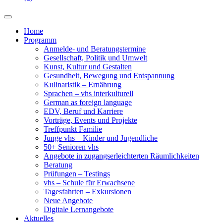
Home
Programm
Anmelde- und Beratungstermine
Gesellschaft, Politik und Umwelt
Kunst, Kultur und Gestalten
Gesundheit, Bewegung und Entspannung
Kulinaristik – Ernährung
Sprachen – vhs interkulturell
German as foreign language
EDV, Beruf und Karriere
Vorträge, Events und Projekte
Treffpunkt Familie
Junge vhs – Kinder und Jugendliche
50+ Senioren vhs
Angebote in zugangserleichterten Räumlichkeiten
Beratung
Prüfungen – Testings
vhs – Schule für Erwachsene
Tagesfahrten – Exkursionen
Neue Angebote
Digitale Lernangebote
Aktuelles