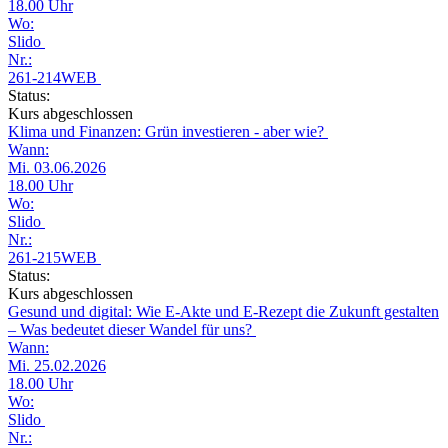
18.00 Uhr
Wo:
Slido
Nr.:
261-214WEB
Status:
Kurs abgeschlossen
Klima und Finanzen: Grün investieren - aber wie?
Wann:
Mi. 03.06.2026
18.00 Uhr
Wo:
Slido
Nr.:
261-215WEB
Status:
Kurs abgeschlossen
Gesund und digital: Wie E-Akte und E-Rezept die Zukunft gestalten
– Was bedeutet dieser Wandel für uns?
Wann:
Mi. 25.02.2026
18.00 Uhr
Wo:
Slido
Nr.: