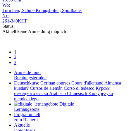
Wo:
Turmberg-Schule Königshofen; Sporthalle
Nr.:
261-340KHF
Status:
Aktuell keine Anmeldung möglich
1
2
3
Anmelde- und
Beratungstermine
Deutschkurse
German courses
Cours d'allemand
Almanca
kurslar?
Cursos de alemán
Corso di tedesco
Курсьы
немецкого яэыка
Arabisch
Chinesisch
Kursy języka
niemieckiego
Digitale
Lernangebote
Programmheft
zum Blättern
Aktuelle
Downloads