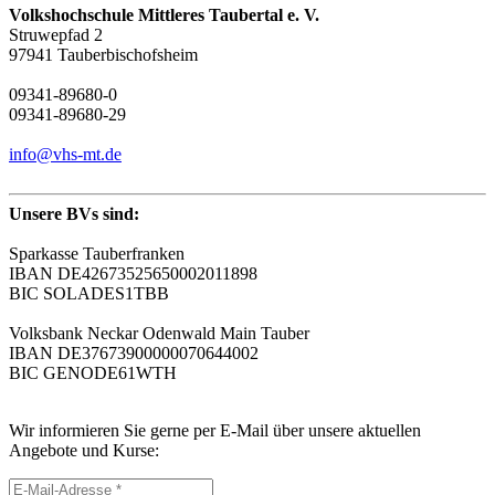
Volkshochschule Mittleres Taubertal e. V.
Struwepfad 2
97941 Tauberbischofsheim
09341-89680-0
09341-89680-29
info@vhs-mt.de
Unsere BVs sind:
Sparkasse Tauberfranken
IBAN DE42673525650002011898
BIC SOLADES1TBB
Volksbank Neckar Odenwald Main Tauber
IBAN DE37673900000070644002
BIC GENODE61WTH
Wir informieren Sie gerne per E-Mail über unsere aktuellen
Angebote und Kurse: