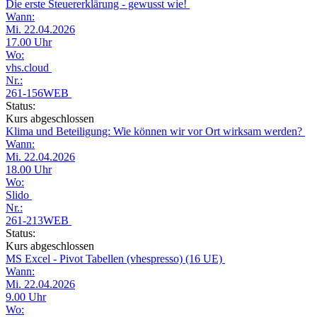
Die erste Steuererklärung - gewusst wie!
Wann:
Mi. 22.04.2026
17.00 Uhr
Wo:
vhs.cloud
Nr.:
261-156WEB
Status:
Kurs abgeschlossen
Klima und Beteiligung: Wie können wir vor Ort wirksam werden?
Wann:
Mi. 22.04.2026
18.00 Uhr
Wo:
Slido
Nr.:
261-213WEB
Status:
Kurs abgeschlossen
MS Excel - Pivot Tabellen (vhespresso) (16 UE)
Wann:
Mi. 22.04.2026
9.00 Uhr
Wo: