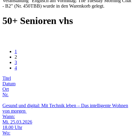
Veranstaltung "Englisch am Vormittag: The Tuesday Morning Chat
- B2" (Nr. 450TBB) wurde in den Warenkorb gelegt.
50+ Senioren vhs
1
2
3
4
Titel
Datum
Ort
Nr.
Gesund und digital: Mit Technik leben – Das intelligente Wohnen
von morgen
Wann:
Mi. 25.03.2026
18.00 Uhr
Wo: