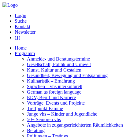
Login
Suche
Kontakt
Newsletter
(1)
Home
Programm
Anmelde- und Beratungstermine
Gesellschaft, Politik und Umwelt
Kunst, Kultur und Gestalten
Gesundheit, Bewegung und Entspannung
Kulinaristik – Ernährung
Sprachen – vhs interkulturell
German as foreign language
EDV, Beruf und Karriere
Vorträge, Events und Projekte
Treffpunkt Familie
Junge vhs – Kinder und Jugendliche
50+ Senioren vhs
Angebote in zugangserleichterten Räumlichkeiten
Beratung
Prüfungen – Testings