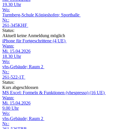
19.30 Uhr
Wo:
Turmberg-Schule Königshofen; Sporthalle
Nr.:
261-345KHF
Status:
Aktuell keine Anmeldung möglich
iPhone für Fortgeschrittene (4 UE)
Wann:
Mi. 15.04.2026
18.30 Uhr
Wo:
vhs-Gebäude; Raum 2
Nr.:
261-522-1T
Status:
Kurs abgeschlossen
MS Excel: Formeln & Funktionen (vhespresso) (16 UE)
Wann:
Mi. 15.04.2026
9.00 Uhr
Wo:
vhs-Gebäude; Raum 2
Nr.:
261-526TBB