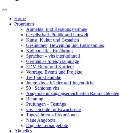
Home
Programm
Anmelde- und Beratungstermine
Gesellschaft, Politik und Umwelt
Kunst, Kultur und Gestalten
Gesundheit, Bewegung und Entspannung
Kulinaristik – Ernährung
Sprachen – vhs interkulturell
German as foreign language
EDV, Beruf und Karriere
Vorträge, Events und Projekte
Treffpunkt Familie
Junge vhs – Kinder und Jugendliche
50+ Senioren vhs
Angebote in zugangserleichterten Räumlichkeiten
Beratung
Prüfungen – Testings
vhs – Schule für Erwachsene
Tagesfahrten – Exkursionen
Neue Angebote
Digitale Lernangebote
Aktuelles