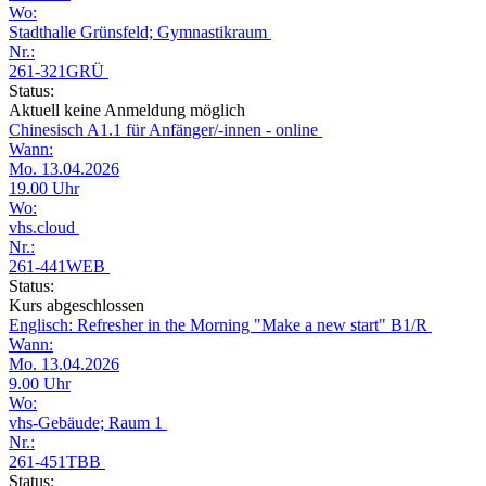
Wo:
Stadthalle Grünsfeld; Gymnastikraum
Nr.:
261-321GRÜ
Status:
Aktuell keine Anmeldung möglich
Chinesisch A1.1 für Anfänger/-innen - online
Wann:
Mo. 13.04.2026
19.00 Uhr
Wo:
vhs.cloud
Nr.:
261-441WEB
Status:
Kurs abgeschlossen
Englisch: Refresher in the Morning "Make a new start" B1/R
Wann:
Mo. 13.04.2026
9.00 Uhr
Wo:
vhs-Gebäude; Raum 1
Nr.:
261-451TBB
Status: