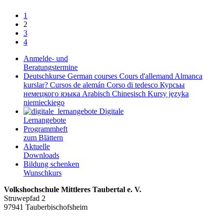
1
2
3
4
Anmelde- und
Beratungstermine
Deutschkurse
German courses
Cours d'allemand
Almanca
kurslar?
Cursos de alemán
Corso di tedesco
Курсьы
немецкого яэыка
Arabisch
Chinesisch
Kursy języka
niemieckiego
Digitale
Lernangebote
Programmheft
zum Blättern
Aktuelle
Downloads
Bildung schenken
Wunschkurs
Volkshochschule Mittleres Taubertal e. V.
Struwepfad 2
97941 Tauberbischofsheim