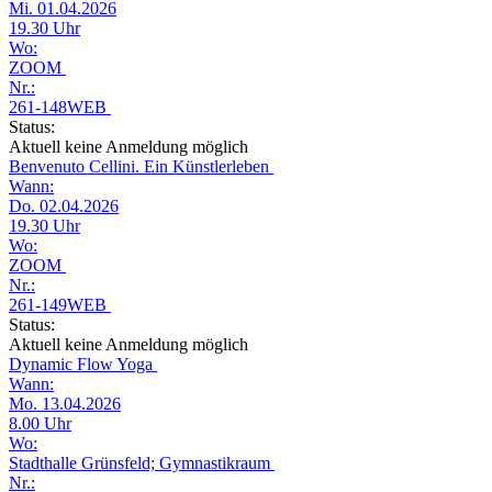
Mi. 01.04.2026
19.30 Uhr
Wo:
ZOOM
Nr.:
261-148WEB
Status:
Aktuell keine Anmeldung möglich
Benvenuto Cellini. Ein Künstlerleben
Wann:
Do. 02.04.2026
19.30 Uhr
Wo:
ZOOM
Nr.:
261-149WEB
Status:
Aktuell keine Anmeldung möglich
Dynamic Flow Yoga
Wann:
Mo. 13.04.2026
8.00 Uhr
Wo:
Stadthalle Grünsfeld; Gymnastikraum
Nr.: