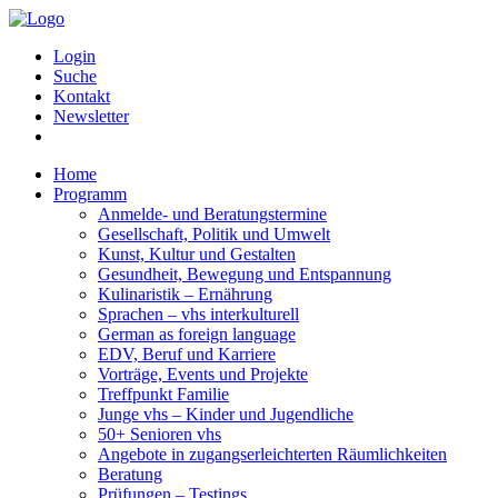
Login
Suche
Kontakt
Newsletter
Home
Programm
Anmelde- und Beratungstermine
Gesellschaft, Politik und Umwelt
Kunst, Kultur und Gestalten
Gesundheit, Bewegung und Entspannung
Kulinaristik – Ernährung
Sprachen – vhs interkulturell
German as foreign language
EDV, Beruf und Karriere
Vorträge, Events und Projekte
Treffpunkt Familie
Junge vhs – Kinder und Jugendliche
50+ Senioren vhs
Angebote in zugangserleichterten Räumlichkeiten
Beratung
Prüfungen – Testings