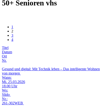
50+ Senioren vhs
1
2
3
4
Titel
Datum
Ort
Nr.
Gesund und digital: Mit Technik leben – Das intelligente Wohnen
von morgen
Wann:
Mi. 25.03.2026
18.00 Uhr
Wo:
Slido
Nr.:
261-302WEB