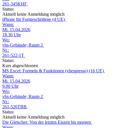
261-345KHF
Status:
Aktuell keine Anmeldung möglich
iPhone für Fortgeschrittene (4 UE)
Wann:
Mi. 15.04.2026
18.30 Uhr
Wo:
vhs-Gebäude; Raum 2
Nr.:
261-522-1T
Status:
Kurs abgeschlossen
MS Excel: Formeln & Funktionen (vhespresso) (16 UE)
Wann:
Mi. 15.04.2026
9.00 Uhr
Wo:
vhs-Gebäude; Raum 2
Nr.:
261-526TBB
Status:
Aktuell keine Anmeldung möglich
Die Gletscher: Von der letzten Eiszeit bis morgen
Wann: