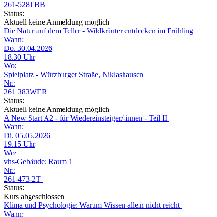
261-528TBB
Status:
Aktuell keine Anmeldung möglich
Die Natur auf dem Teller - Wildkräuter entdecken im Frühling
Wann:
Do. 30.04.2026
18.30 Uhr
Wo:
Spielplatz - Würzburger Straße, Niklashausen
Nr.:
261-383WER
Status:
Aktuell keine Anmeldung möglich
A New Start A2 - für Wiedereinsteiger/-innen - Teil II
Wann:
Di. 05.05.2026
19.15 Uhr
Wo:
vhs-Gebäude; Raum 1
Nr.:
261-473-2T
Status:
Kurs abgeschlossen
Klima und Psychologie: Warum Wissen allein nicht reicht
Wann: