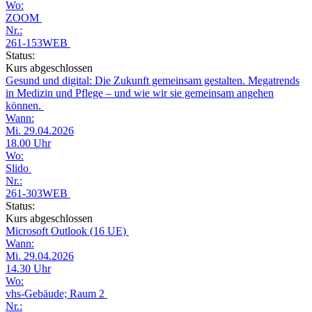
Wo:
ZOOM
Nr.:
261-153WEB
Status:
Kurs abgeschlossen
Gesund und digital: Die Zukunft gemeinsam gestalten. Megatrends
in Medizin und Pflege – und wie wir sie gemeinsam angehen
können.
Wann:
Mi. 29.04.2026
18.00 Uhr
Wo:
Slido
Nr.:
261-303WEB
Status:
Kurs abgeschlossen
Microsoft Outlook (16 UE)
Wann:
Mi. 29.04.2026
14.30 Uhr
Wo:
vhs-Gebäude; Raum 2
Nr.: