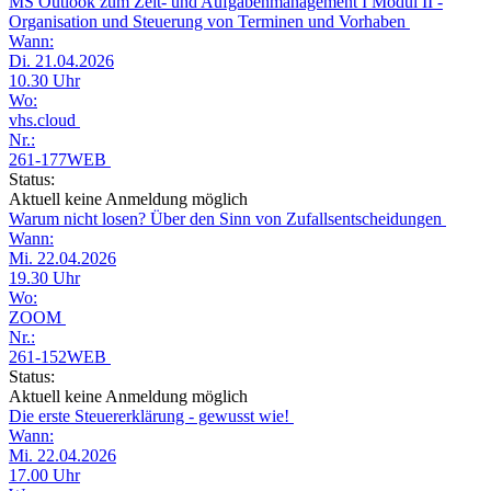
MS Outlook zum Zeit- und Aufgabenmanagement I Modul II -
Organisation und Steuerung von Terminen und Vorhaben
Wann:
Di. 21.04.2026
10.30 Uhr
Wo:
vhs.cloud
Nr.:
261-177WEB
Status:
Aktuell keine Anmeldung möglich
Warum nicht losen? Über den Sinn von Zufallsentscheidungen
Wann:
Mi. 22.04.2026
19.30 Uhr
Wo:
ZOOM
Nr.:
261-152WEB
Status:
Aktuell keine Anmeldung möglich
Die erste Steuererklärung - gewusst wie!
Wann:
Mi. 22.04.2026
17.00 Uhr