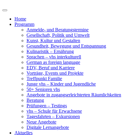
Home
Programm
Anmelde- und Beratungstermine
Gesellschaft, Politik und Umwelt
Kunst, Kultur und Gestalten
Gesundheit, Bewegung und Entspannung
Kulinaristik – Ernährung
Sprachen – vhs interkulturell
German as foreign language
EDV, Beruf und Karriere
Vorträge, Events und Projekte
Treffpunkt Familie
Junge vhs – Kinder und Jugendliche
50+ Senioren vhs
Angebote in zugangserleichterten Räumlichkeiten
Beratung
Prüfungen – Testings
vhs – Schule für Erwachsene
Tagesfahrten – Exkursionen
Neue Angebote
Digitale Lernangebote
Aktuelles