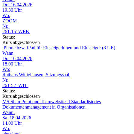
Do. 16.04.2026
19.30 Uhr
Wo:
ZOOM
Nr.:
261-151WEB
Status:
Kurs abgeschlossen
iPhone bzw. iPad für Einsteigerinnen und Einsteiger (8 UE)
Wann:
Do. 16.04.2026
18.00 Uhr
Wo:
Rathaus Wittighausen, Sitzungssaal
Nr.:
261-521WIT
Status:
Kurs abgeschlossen
MS SharePoint und Teamwebsites I Standardisiertes
Dokumentenmanagement in Organisationen
Wann:
Sa. 18.04.2026
14.00 Uhr
Wo:
vhs.cloud