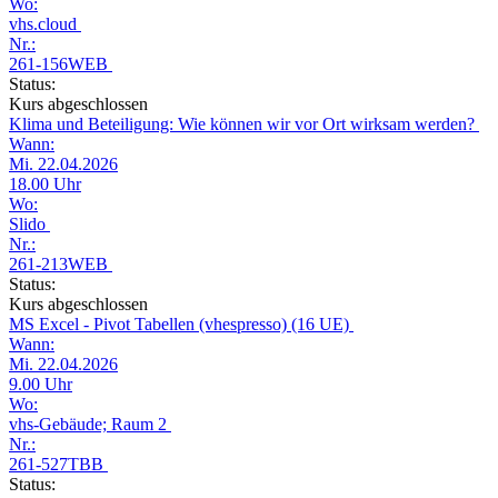
Wo:
vhs.cloud
Nr.:
261-156WEB
Status:
Kurs abgeschlossen
Klima und Beteiligung: Wie können wir vor Ort wirksam werden?
Wann:
Mi. 22.04.2026
18.00 Uhr
Wo:
Slido
Nr.:
261-213WEB
Status:
Kurs abgeschlossen
MS Excel - Pivot Tabellen (vhespresso) (16 UE)
Wann:
Mi. 22.04.2026
9.00 Uhr
Wo:
vhs-Gebäude; Raum 2
Nr.:
261-527TBB
Status: