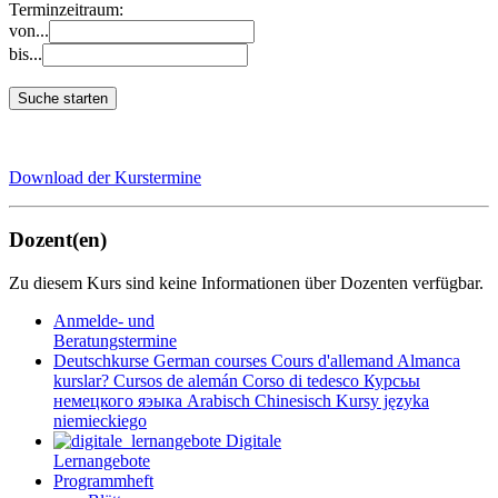
Terminzeitraum:
von...
bis...
Suche starten
Download der Kurstermine
Dozent(en)
Zu diesem Kurs sind keine Informationen über Dozenten verfügbar.
Anmelde- und
Beratungstermine
Deutschkurse
German courses
Cours d'allemand
Almanca
kurslar?
Cursos de alemán
Corso di tedesco
Курсьы
немецкого яэыка
Arabisch
Chinesisch
Kursy języka
niemieckiego
Digitale
Lernangebote
Programmheft