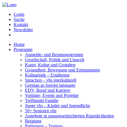
Login
Suche
Kontakt
Newsletter
Home
Programm
Anmelde- und Beratungstermine
Gesellschaft, Politik und Umwelt
Kunst, Kultur und Gestalten
Gesundheit, Bewegung und Entspannung
Kulinaristik – Ernährung
Sprachen – vhs interkulturell
German as foreign language
EDV, Beruf und Karriere
Vorträge, Events und Projekte
Treffpunkt Familie
Junge vhs – Kinder und Jugendliche
50+ Senioren vhs
Angebote in zugangserleichterten Räumlichkeiten
Beratung
Prüfungen – Testings