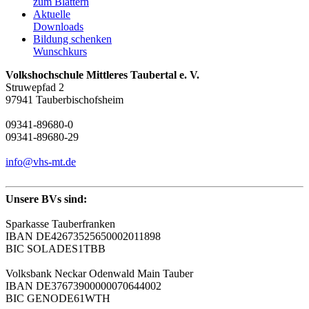
zum Blättern
Aktuelle
Downloads
Bildung schenken
Wunschkurs
Volkshochschule Mittleres Taubertal e. V.
Struwepfad 2
97941 Tauberbischofsheim
09341-89680-0
09341-89680-29
info@vhs-mt.de
Unsere BVs sind:
Sparkasse Tauberfranken
IBAN DE42673525650002011898
BIC SOLADES1TBB
Volksbank Neckar Odenwald Main Tauber
IBAN DE37673900000070644002
BIC GENODE61WTH