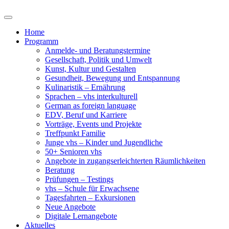
Home
Programm
Anmelde- und Beratungstermine
Gesellschaft, Politik und Umwelt
Kunst, Kultur und Gestalten
Gesundheit, Bewegung und Entspannung
Kulinaristik – Ernährung
Sprachen – vhs interkulturell
German as foreign language
EDV, Beruf und Karriere
Vorträge, Events und Projekte
Treffpunkt Familie
Junge vhs – Kinder und Jugendliche
50+ Senioren vhs
Angebote in zugangserleichterten Räumlichkeiten
Beratung
Prüfungen – Testings
vhs – Schule für Erwachsene
Tagesfahrten – Exkursionen
Neue Angebote
Digitale Lernangebote
Aktuelles