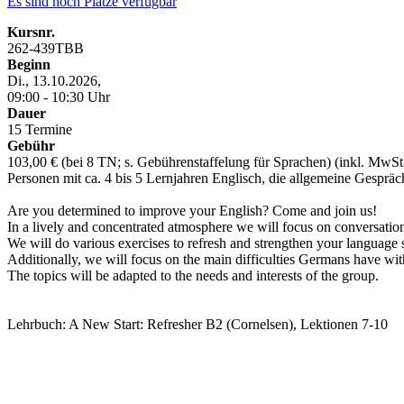
Es sind noch Plätze verfügbar
Kursnr.
262-439TBB
Beginn
Di., 13.10.2026,
09:00 - 10:30 Uhr
Dauer
15 Termine
Gebühr
103,00 € (bei 8 TN; s. Gebührenstaffelung für Sprachen) (inkl. MwSt
Personen mit ca. 4 bis 5 Lernjahren Englisch, die allgemeine Gesprä
Are you determined to improve your English? Come and join us!
In a lively and concentrated atmosphere we will focus on conversati
We will do various exercises to refresh and strengthen your language sk
Additionally, we will focus on the main difficulties Germans have w
The topics will be adapted to the needs and interests of the group.
Lehrbuch: A New Start: Refresher B2 (Cornelsen), Lektionen 7-10