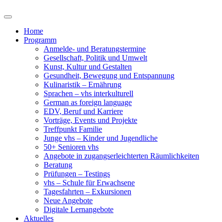
Home
Programm
Anmelde- und Beratungstermine
Gesellschaft, Politik und Umwelt
Kunst, Kultur und Gestalten
Gesundheit, Bewegung und Entspannung
Kulinaristik – Ernährung
Sprachen – vhs interkulturell
German as foreign language
EDV, Beruf und Karriere
Vorträge, Events und Projekte
Treffpunkt Familie
Junge vhs – Kinder und Jugendliche
50+ Senioren vhs
Angebote in zugangserleichterten Räumlichkeiten
Beratung
Prüfungen – Testings
vhs – Schule für Erwachsene
Tagesfahrten – Exkursionen
Neue Angebote
Digitale Lernangebote
Aktuelles