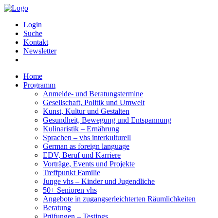
Login
Suche
Kontakt
Newsletter
Home
Programm
Anmelde- und Beratungstermine
Gesellschaft, Politik und Umwelt
Kunst, Kultur und Gestalten
Gesundheit, Bewegung und Entspannung
Kulinaristik – Ernährung
Sprachen – vhs interkulturell
German as foreign language
EDV, Beruf und Karriere
Vorträge, Events und Projekte
Treffpunkt Familie
Junge vhs – Kinder und Jugendliche
50+ Senioren vhs
Angebote in zugangserleichterten Räumlichkeiten
Beratung
Prüfungen – Testings