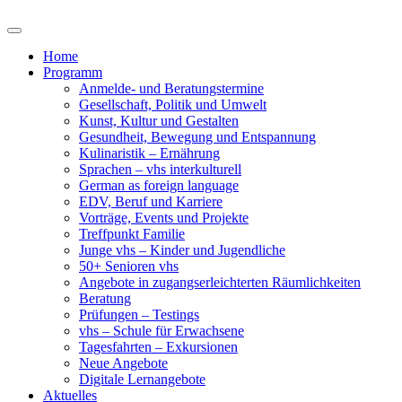
Home
Programm
Anmelde- und Beratungstermine
Gesellschaft, Politik und Umwelt
Kunst, Kultur und Gestalten
Gesundheit, Bewegung und Entspannung
Kulinaristik – Ernährung
Sprachen – vhs interkulturell
German as foreign language
EDV, Beruf und Karriere
Vorträge, Events und Projekte
Treffpunkt Familie
Junge vhs – Kinder und Jugendliche
50+ Senioren vhs
Angebote in zugangserleichterten Räumlichkeiten
Beratung
Prüfungen – Testings
vhs – Schule für Erwachsene
Tagesfahrten – Exkursionen
Neue Angebote
Digitale Lernangebote
Aktuelles