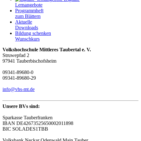
Lernangebote
Programmheft
zum Blättern
Aktuelle
Downloads
Bildung schenken
Wunschkurs
Volkshochschule Mittleres Taubertal e. V.
Struwepfad 2
97941 Tauberbischofsheim
09341-89680-0
09341-89680-29
info@vhs-mt.de
Unsere BVs sind:
Sparkasse Tauberfranken
IBAN DE42673525650002011898
BIC SOLADES1TBB
Volksbank Neckar Odenwald Main Tauber