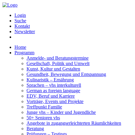
Login
Suche
Kontakt
Newsletter
Home
Programm
Anmelde- und Beratungstermine
Gesellschaft, Politik und Umwelt
Kunst, Kultur und Gestalten
Gesundheit, Bewegung und Entspannung
Kulinaristik – Ernährung
Sprachen – vhs interkulturell
German as foreign language
EDV, Beruf und Karriere
Vorträge, Events und Projekte
Treffpunkt Familie
Junge vhs – Kinder und Jugendliche
50+ Senioren vhs
Angebote in zugangserleichterten Räumlichkeiten
Beratung
Prüfungen – Testings