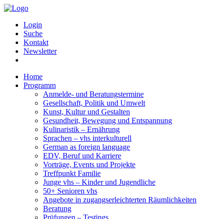
Login
Suche
Kontakt
Newsletter
Home
Programm
Anmelde- und Beratungstermine
Gesellschaft, Politik und Umwelt
Kunst, Kultur und Gestalten
Gesundheit, Bewegung und Entspannung
Kulinaristik – Ernährung
Sprachen – vhs interkulturell
German as foreign language
EDV, Beruf und Karriere
Vorträge, Events und Projekte
Treffpunkt Familie
Junge vhs – Kinder und Jugendliche
50+ Senioren vhs
Angebote in zugangserleichterten Räumlichkeiten
Beratung
Prüfungen – Testings