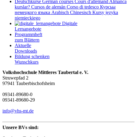
Deutschkurse
German courses
Cours d'allemand
Almanca
kurslar?
Cursos de alemán
Corso di tedesco
Курсьы
немецкого яэыка
Arabisch
Chinesisch
Kursy języka
niemieckiego
Digitale
Lernangebote
Programmheft
zum Blättern
Aktuelle
Downloads
Bildung schenken
Wunschkurs
Volkshochschule Mittleres Taubertal e. V.
Struwepfad 2
97941 Tauberbischofsheim
09341-89680-0
09341-89680-29
info@vhs-mt.de
Unsere BVs sind: