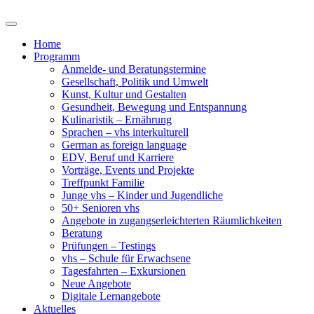
Home
Programm
Anmelde- und Beratungstermine
Gesellschaft, Politik und Umwelt
Kunst, Kultur und Gestalten
Gesundheit, Bewegung und Entspannung
Kulinaristik – Ernährung
Sprachen – vhs interkulturell
German as foreign language
EDV, Beruf und Karriere
Vorträge, Events und Projekte
Treffpunkt Familie
Junge vhs – Kinder und Jugendliche
50+ Senioren vhs
Angebote in zugangserleichterten Räumlichkeiten
Beratung
Prüfungen – Testings
vhs – Schule für Erwachsene
Tagesfahrten – Exkursionen
Neue Angebote
Digitale Lernangebote
Aktuelles