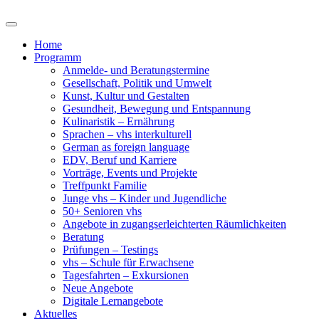
Home
Programm
Anmelde- und Beratungstermine
Gesellschaft, Politik und Umwelt
Kunst, Kultur und Gestalten
Gesundheit, Bewegung und Entspannung
Kulinaristik – Ernährung
Sprachen – vhs interkulturell
German as foreign language
EDV, Beruf und Karriere
Vorträge, Events und Projekte
Treffpunkt Familie
Junge vhs – Kinder und Jugendliche
50+ Senioren vhs
Angebote in zugangserleichterten Räumlichkeiten
Beratung
Prüfungen – Testings
vhs – Schule für Erwachsene
Tagesfahrten – Exkursionen
Neue Angebote
Digitale Lernangebote
Aktuelles