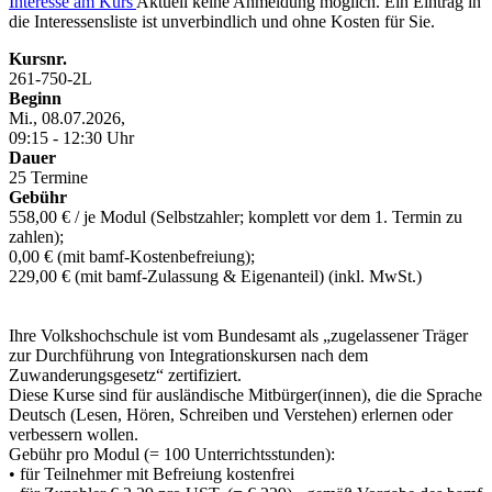
Interesse am Kurs
Aktuell keine Anmeldung möglich. Ein Eintrag in
die Interessensliste ist unverbindlich und ohne Kosten für Sie.
Kursnr.
261-750-2L
Beginn
Mi., 08.07.2026,
09:15 - 12:30 Uhr
Dauer
25 Termine
Gebühr
558,00 € / je Modul (Selbstzahler; komplett vor dem 1. Termin zu
zahlen);
0,00 € (mit bamf-Kostenbefreiung);
229,00 € (mit bamf-Zulassung & Eigenanteil) (inkl. MwSt.)
Ihre Volkshochschule ist vom Bundesamt als „zugelassener Träger
zur Durchführung von Integrationskursen nach dem
Zuwanderungsgesetz“ zertifiziert.
Diese Kurse sind für ausländische Mitbürger(innen), die die Sprache
Deutsch (Lesen, Hören, Schreiben und Verstehen) erlernen oder
verbessern wollen.
Gebühr pro Modul (= 100 Unterrichtsstunden):
• für Teilnehmer mit Befreiung kostenfrei