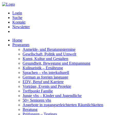
Login
Suche
Kontakt
Newsletter
Home
Programm
Anmelde- und Beratungstermine
Gesellschaft, Politik und Umwelt
Kunst, Kultur und Gestalten
Gesundheit, Bewegung und Entspannung
Kulinaristik – Ernährung
Sprachen – vhs interkulturell
German as foreign language
EDV, Beruf und Karriere
Vorträge, Events und Projekte
Treffpunkt Familie
Junge vhs – Kinder und Jugendliche
50+ Senioren vhs
Angebote in zugangserleichterten Räumlichkeiten
Beratung
Prüfungen – Testings