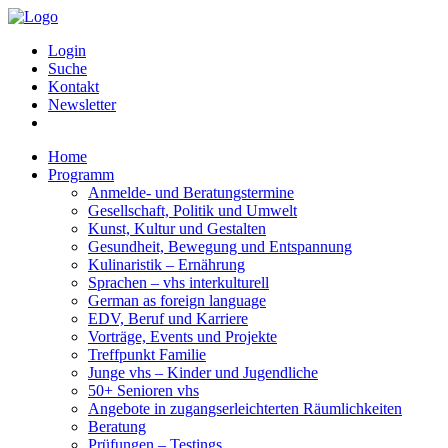
Login
Suche
Kontakt
Newsletter
Home
Programm
Anmelde- und Beratungstermine
Gesellschaft, Politik und Umwelt
Kunst, Kultur und Gestalten
Gesundheit, Bewegung und Entspannung
Kulinaristik – Ernährung
Sprachen – vhs interkulturell
German as foreign language
EDV, Beruf und Karriere
Vorträge, Events und Projekte
Treffpunkt Familie
Junge vhs – Kinder und Jugendliche
50+ Senioren vhs
Angebote in zugangserleichterten Räumlichkeiten
Beratung
Prüfungen – Testings