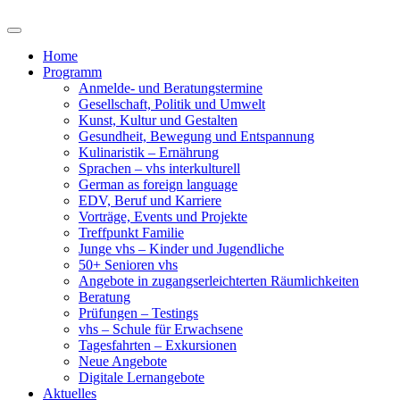
Home
Programm
Anmelde- und Beratungstermine
Gesellschaft, Politik und Umwelt
Kunst, Kultur und Gestalten
Gesundheit, Bewegung und Entspannung
Kulinaristik – Ernährung
Sprachen – vhs interkulturell
German as foreign language
EDV, Beruf und Karriere
Vorträge, Events und Projekte
Treffpunkt Familie
Junge vhs – Kinder und Jugendliche
50+ Senioren vhs
Angebote in zugangserleichterten Räumlichkeiten
Beratung
Prüfungen – Testings
vhs – Schule für Erwachsene
Tagesfahrten – Exkursionen
Neue Angebote
Digitale Lernangebote
Aktuelles