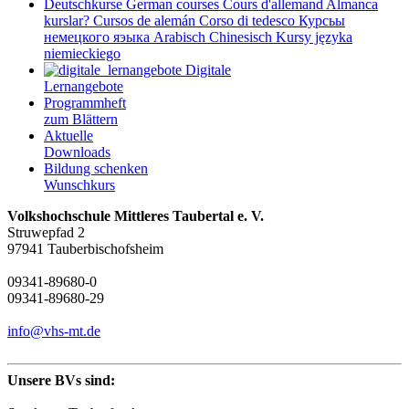
Deutschkurse
German courses
Cours d'allemand
Almanca
kurslar?
Cursos de alemán
Corso di tedesco
Курсьы
немецкого яэыка
Arabisch
Chinesisch
Kursy języka
niemieckiego
Digitale
Lernangebote
Programmheft
zum Blättern
Aktuelle
Downloads
Bildung schenken
Wunschkurs
Volkshochschule Mittleres Taubertal e. V.
Struwepfad 2
97941 Tauberbischofsheim
09341-89680-0
09341-89680-29
info@vhs-mt.de
Unsere BVs sind: