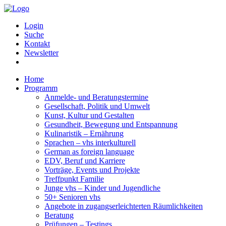
Login
Suche
Kontakt
Newsletter
Home
Programm
Anmelde- und Beratungstermine
Gesellschaft, Politik und Umwelt
Kunst, Kultur und Gestalten
Gesundheit, Bewegung und Entspannung
Kulinaristik – Ernährung
Sprachen – vhs interkulturell
German as foreign language
EDV, Beruf und Karriere
Vorträge, Events und Projekte
Treffpunkt Familie
Junge vhs – Kinder und Jugendliche
50+ Senioren vhs
Angebote in zugangserleichterten Räumlichkeiten
Beratung
Prüfungen – Testings