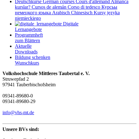
Deutschkurse
German courses
Cours d'allemand
Almanca
kurslar?
Cursos de alemán
Corso di tedesco
Курсьы
немецкого яэыка
Arabisch
Chinesisch
Kursy języka
niemieckiego
Digitale
Lernangebote
Programmheft
zum Blättern
Aktuelle
Downloads
Bildung schenken
Wunschkurs
Volkshochschule Mittleres Taubertal e. V.
Struwepfad 2
97941 Tauberbischofsheim
09341-89680-0
09341-89680-29
info@vhs-mt.de
Unsere BVs sind: