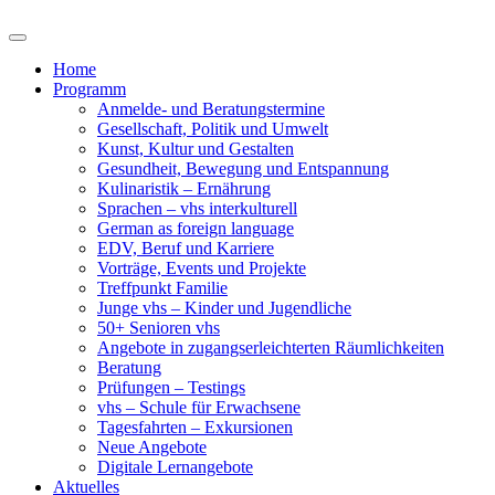
Home
Programm
Anmelde- und Beratungstermine
Gesellschaft, Politik und Umwelt
Kunst, Kultur und Gestalten
Gesundheit, Bewegung und Entspannung
Kulinaristik – Ernährung
Sprachen – vhs interkulturell
German as foreign language
EDV, Beruf und Karriere
Vorträge, Events und Projekte
Treffpunkt Familie
Junge vhs – Kinder und Jugendliche
50+ Senioren vhs
Angebote in zugangserleichterten Räumlichkeiten
Beratung
Prüfungen – Testings
vhs – Schule für Erwachsene
Tagesfahrten – Exkursionen
Neue Angebote
Digitale Lernangebote
Aktuelles