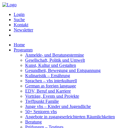
Login
Suche
Kontakt
Newsletter
Home
Programm
Anmelde- und Beratungstermine
Gesellschaft, Politik und Umwelt
Kunst, Kultur und Gestalten
Gesundheit, Bewegung und Entspannung
Kulinaristik – Ernährung
Sprachen – vhs interkulturell
German as foreign language
EDV, Beruf und Karriere
Vorträge, Events und Projekte
Treffpunkt Familie
Junge vhs – Kinder und Jugendliche
50+ Senioren vhs
Angebote in zugangserleichterten Räumlichkeiten
Beratung
Prüfungen – Testings