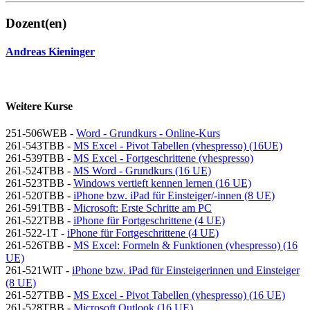
Dozent(en)
Andreas Kieninger
Weitere Kurse
251-506WEB -
Word - Grundkurs - Online-Kurs
261-543TBB -
MS Excel - Pivot Tabellen (vhespresso) (16UE)
261-539TBB -
MS Excel - Fortgeschrittene (vhespresso)
261-524TBB -
MS Word - Grundkurs (16 UE)
261-523TBB -
Windows vertieft kennen lernen (16 UE)
261-520TBB -
iPhone bzw. iPad für Einsteiger/-innen (8 UE)
261-591TBB -
Microsoft: Erste Schritte am PC
261-522TBB -
iPhone für Fortgeschrittene (4 UE)
261-522-1T -
iPhone für Fortgeschrittene (4 UE)
261-526TBB -
MS Excel: Formeln & Funktionen (vhespresso) (16
UE)
261-521WIT -
iPhone bzw. iPad für Einsteigerinnen und Einsteiger
(8 UE)
261-527TBB -
MS Excel - Pivot Tabellen (vhespresso) (16 UE)
261-528TBB -
Microsoft Outlook (16 UE)