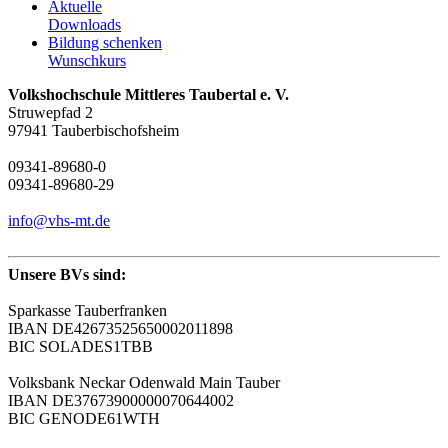
Aktuelle
Downloads
Bildung schenken
Wunschkurs
Volkshochschule Mittleres Taubertal e. V.
Struwepfad 2
97941 Tauberbischofsheim
09341-89680-0
09341-89680-29
info@vhs-mt.de
Unsere BVs sind:
Sparkasse Tauberfranken
IBAN DE42673525650002011898
BIC SOLADES1TBB
Volksbank Neckar Odenwald Main Tauber
IBAN DE37673900000070644002
BIC GENODE61WTH