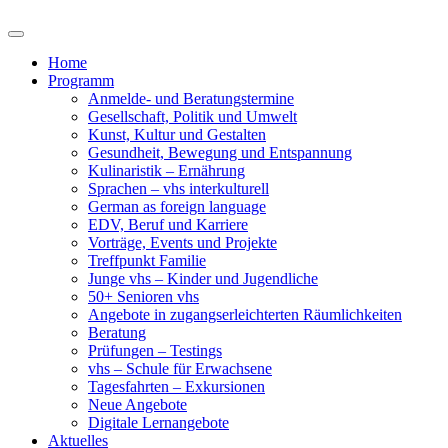
Home
Programm
Anmelde- und Beratungstermine
Gesellschaft, Politik und Umwelt
Kunst, Kultur und Gestalten
Gesundheit, Bewegung und Entspannung
Kulinaristik – Ernährung
Sprachen – vhs interkulturell
German as foreign language
EDV, Beruf und Karriere
Vorträge, Events und Projekte
Treffpunkt Familie
Junge vhs – Kinder und Jugendliche
50+ Senioren vhs
Angebote in zugangserleichterten Räumlichkeiten
Beratung
Prüfungen – Testings
vhs – Schule für Erwachsene
Tagesfahrten – Exkursionen
Neue Angebote
Digitale Lernangebote
Aktuelles