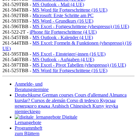
261-529TBB -
MS Outlook - Mail (4 UE)
261-594TBB -
MS Word für Fortgeschrittene (16 UE)
261-592TBB -
Microsoft: Erste Schritte am PC
261-593TBB -
MS Word - Grundkurs (16 UE)
261-596TBB -
MS Excel - Fortgeschrittene (vhespresso) (16 UE)
261-522-2T -
iPhone für Fortgeschrittene (4 UE)
261-545TBB -
MS Outlook - Kalender (4 UE)
261-544TBB -
MS Excel: Formeln & Funktionen (vhespresso) (16
UE)
261-595TBB -
MS Excel - Einsteiger/-innen (16 UE)
261-546TBB -
MS Outlook - Aufgaben (4 UE)
261-597TBB -
MS Excel - Pivot Tabellen (vhespresso) (16 UE)
261-525TBB -
MS Word für Fortgeschrittene (16 UE)
Anmelde- und
Beratungstermine
Deutschkurse
German courses
Cours d'allemand
Almanca
kurslar?
Cursos de alemán
Corso di tedesco
Курсьы
немецкого яэыка
Arabisch
Chinesisch
Kursy języka
niemieckiego
Digitale
Lernangebote
Programmheft
zum Blättern