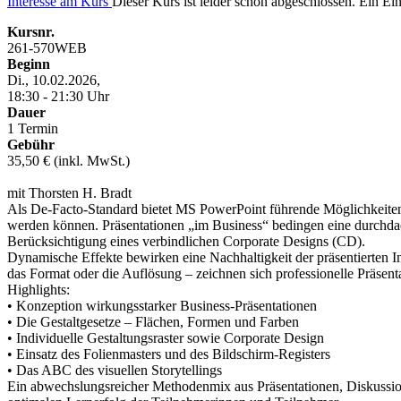
Interesse am Kurs
Dieser Kurs ist leider schon abgeschlossen. Ein Eint
Kursnr.
261-570WEB
Beginn
Di., 10.02.2026,
18:30 - 21:30 Uhr
Dauer
1 Termin
Gebühr
35,50 € (inkl. MwSt.)
mit Thorsten H. Bradt
Als De-Facto-Standard bietet MS PowerPoint führende Möglichkeiten zu
werden können. Präsentationen „im Business“ bedingen eine durchda
Berücksichtigung eines verbindlichen Corporate Designs (CD).
Dynamische Effekte bewirken eine Nachhaltigkeit der präsentierten I
das Format oder die Auflösung – zeichnen sich professionelle Präsenta
Highlights:
• Konzeption wirkungsstarker Business-Präsentationen
• Die Gestaltgesetze – Flächen, Formen und Farben
• Individuelle Gestaltungsraster sowie Corporate Design
• Einsatz des Folienmasters und des Bildschirm-Registers
• Das ABC des visuellen Storytellings
Ein abwechslungsreicher Methodenmix aus Präsentationen, Diskussion