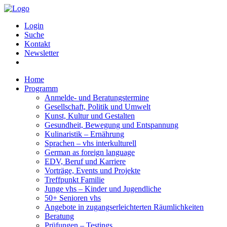
Login
Suche
Kontakt
Newsletter
Home
Programm
Anmelde- und Beratungstermine
Gesellschaft, Politik und Umwelt
Kunst, Kultur und Gestalten
Gesundheit, Bewegung und Entspannung
Kulinaristik – Ernährung
Sprachen – vhs interkulturell
German as foreign language
EDV, Beruf und Karriere
Vorträge, Events und Projekte
Treffpunkt Familie
Junge vhs – Kinder und Jugendliche
50+ Senioren vhs
Angebote in zugangserleichterten Räumlichkeiten
Beratung
Prüfungen – Testings