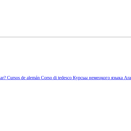
ar?
Cursos de alemán
Corso di tedesco
Курсьы немецкого яэыка
Ara