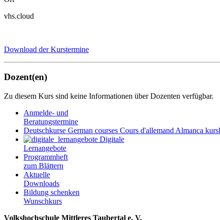
vhs.cloud
Download der Kurstermine
Dozent(en)
Zu diesem Kurs sind keine Informationen über Dozenten verfügbar.
Anmelde- und
Beratungstermine
Deutschkurse
German courses
Cours d'allemand
Almanca kursl
Digitale
Lernangebote
Programmheft
zum Blättern
Aktuelle
Downloads
Bildung schenken
Wunschkurs
Volkshochschule Mittleres Taubertal e. V.