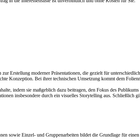
rag in die Interessensliste ist unverbindlich und ohne Kosten für Sie.
r Erstellung moderner Präsentationen, die gezielt für unterschiedliche
chte Konzeption. Bei ihrer technischen Umsetzung kommt dem Folienm
nhalte, indem sie maßgeblich dazu beitragen, den Fokus des Publikums
tionen insbesondere durch ein visuelles Storytelling aus. Schließlich g
en sowie Einzel- und Gruppenarbeiten bildet die Grundlage für einen