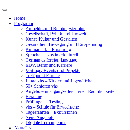
Home
Programm
Anmelde- und Beratungstermine
Gesellschaft, Politik und Umwelt
Kunst, Kultur und Gestalten
Gesundheit, Bewegung und Entspannung
Kulinaristik – Ernährung
Sprachen – vhs interkulturell
German as foreign language
EDV, Beruf und Karriere
Vorträge, Events und Projekte
Treffpunkt Familie
Junge vhs – Kinder und Jugendliche
50+ Senioren vhs
Angebote in zugangserleichterten Räumlichkeiten
Beratung
Prüfungen – Testings
vhs – Schule für Erwachsene
Tagesfahrten – Exkursionen
Neue Angebote
Digitale Lernangebote
Aktuelles