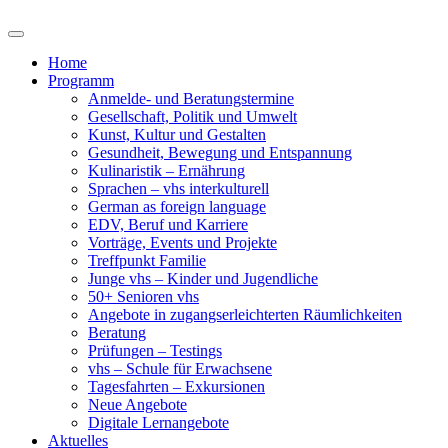
Home
Programm
Anmelde- und Beratungstermine
Gesellschaft, Politik und Umwelt
Kunst, Kultur und Gestalten
Gesundheit, Bewegung und Entspannung
Kulinaristik – Ernährung
Sprachen – vhs interkulturell
German as foreign language
EDV, Beruf und Karriere
Vorträge, Events und Projekte
Treffpunkt Familie
Junge vhs – Kinder und Jugendliche
50+ Senioren vhs
Angebote in zugangserleichterten Räumlichkeiten
Beratung
Prüfungen – Testings
vhs – Schule für Erwachsene
Tagesfahrten – Exkursionen
Neue Angebote
Digitale Lernangebote
Aktuelles