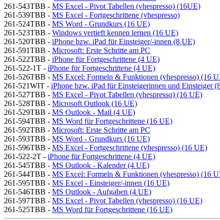
261-543TBB -
MS Excel - Pivot Tabellen (vhespresso) (16UE)
261-539TBB -
MS Excel - Fortgeschrittene (vhespresso)
261-524TBB -
MS Word - Grundkurs (16 UE)
261-523TBB -
Windows vertieft kennen lernen (16 UE)
261-520TBB -
iPhone bzw. iPad für Einsteiger/-innen (8 UE)
261-591TBB -
Microsoft: Erste Schritte am PC
261-522TBB -
iPhone für Fortgeschrittene (4 UE)
261-522-1T -
iPhone für Fortgeschrittene (4 UE)
261-526TBB -
MS Excel: Formeln & Funktionen (vhespresso) (16 U
261-521WIT -
iPhone bzw. iPad für Einsteigerinnen und Einsteiger 
261-527TBB -
MS Excel - Pivot Tabellen (vhespresso) (16 UE)
261-528TBB -
Microsoft Outlook (16 UE)
261-529TBB -
MS Outlook - Mail (4 UE)
261-594TBB -
MS Word für Fortgeschrittene (16 UE)
261-592TBB -
Microsoft: Erste Schritte am PC
261-593TBB -
MS Word - Grundkurs (16 UE)
261-596TBB -
MS Excel - Fortgeschrittene (vhespresso) (16 UE)
261-522-2T -
iPhone für Fortgeschrittene (4 UE)
261-545TBB -
MS Outlook - Kalender (4 UE)
261-544TBB -
MS Excel: Formeln & Funktionen (vhespresso) (16 U
261-595TBB -
MS Excel - Einsteiger/-innen (16 UE)
261-546TBB -
MS Outlook - Aufgaben (4 UE)
261-597TBB -
MS Excel - Pivot Tabellen (vhespresso) (16 UE)
261-525TBB -
MS Word für Fortgeschrittene (16 UE)