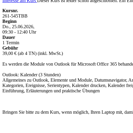
Interesse am Kurs
Dieser Kurs ist leider schon abgeschlossen. Ein Eint
Kursnr.
261-545TBB
Beginn
Do., 25.06.2026,
09:30 - 12:40 Uhr
Dauer
1 Termin
Gebühr
39,00 € (ab 4 TN) (inkl. MwSt.)
Es werden die Module von Outlook für Microsoft Office 365 behande
Outlook: Kalender (3 Stunden)
Allgemeines zu Outlook, Elemente und Module, Datumsnavigator, Ans
Kategorien, Ereignisse, Serientypen, Kalender drucken, Kalender fre
Einführung, Erläuterungen und praktische Übungen
Bringen Sie bitte zu dem Kurs, wenn möglich, Ihren Laptop mit, dam