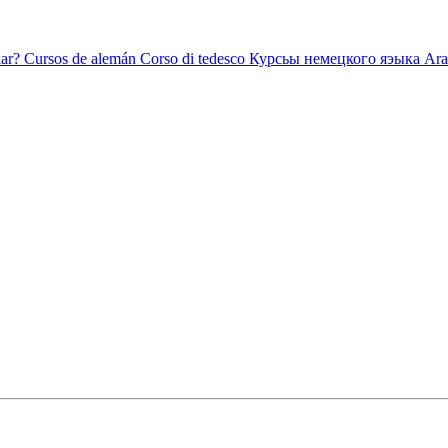
ar?
Cursos de alemán
Corso di tedesco
Курсьы немецкого яэыка
Ara