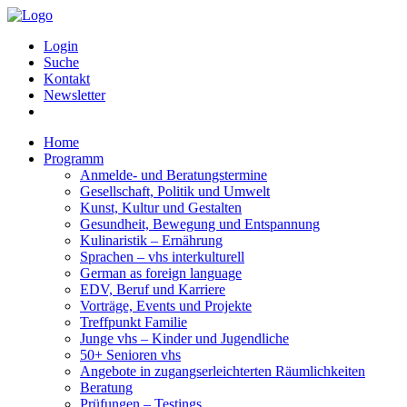
Login
Suche
Kontakt
Newsletter
Home
Programm
Anmelde- und Beratungstermine
Gesellschaft, Politik und Umwelt
Kunst, Kultur und Gestalten
Gesundheit, Bewegung und Entspannung
Kulinaristik – Ernährung
Sprachen – vhs interkulturell
German as foreign language
EDV, Beruf und Karriere
Vorträge, Events und Projekte
Treffpunkt Familie
Junge vhs – Kinder und Jugendliche
50+ Senioren vhs
Angebote in zugangserleichterten Räumlichkeiten
Beratung
Prüfungen – Testings