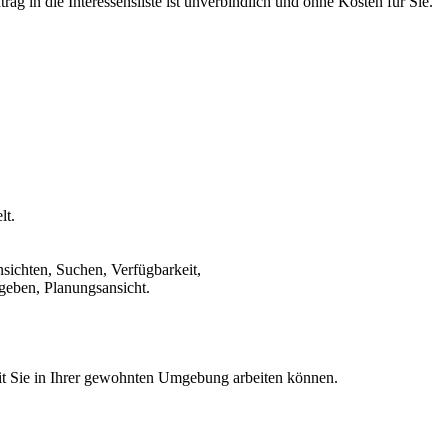
rag in die Interessensliste ist unverbindlich und ohne Kosten für Sie.
lt.
ichten, Suchen, Verfügbarkeit,
igeben, Planungsansicht.
it Sie in Ihrer gewohnten Umgebung arbeiten können.