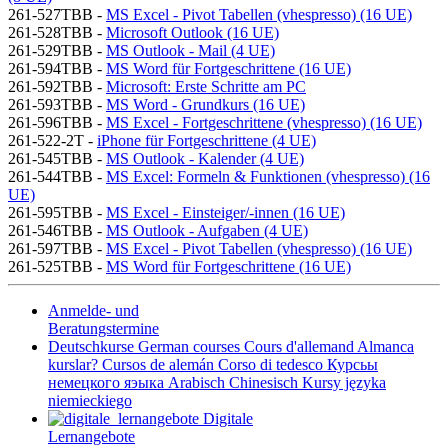
261-527TBB -
MS Excel - Pivot Tabellen (vhespresso) (16 UE)
261-528TBB -
Microsoft Outlook (16 UE)
261-529TBB -
MS Outlook - Mail (4 UE)
261-594TBB -
MS Word für Fortgeschrittene (16 UE)
261-592TBB -
Microsoft: Erste Schritte am PC
261-593TBB -
MS Word - Grundkurs (16 UE)
261-596TBB -
MS Excel - Fortgeschrittene (vhespresso) (16 UE)
261-522-2T -
iPhone für Fortgeschrittene (4 UE)
261-545TBB -
MS Outlook - Kalender (4 UE)
261-544TBB -
MS Excel: Formeln & Funktionen (vhespresso) (16
UE)
261-595TBB -
MS Excel - Einsteiger/-innen (16 UE)
261-546TBB -
MS Outlook - Aufgaben (4 UE)
261-597TBB -
MS Excel - Pivot Tabellen (vhespresso) (16 UE)
261-525TBB -
MS Word für Fortgeschrittene (16 UE)
Anmelde- und
Beratungstermine
Deutschkurse
German courses
Cours d'allemand
Almanca
kurslar?
Cursos de alemán
Corso di tedesco
Курсьы
немецкого яэыка
Arabisch
Chinesisch
Kursy języka
niemieckiego
Digitale
Lernangebote