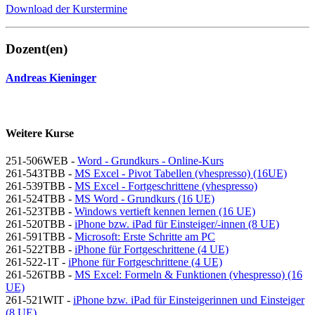
Download der Kurstermine
Dozent(en)
Andreas Kieninger
Weitere Kurse
251-506WEB -
Word - Grundkurs - Online-Kurs
261-543TBB -
MS Excel - Pivot Tabellen (vhespresso) (16UE)
261-539TBB -
MS Excel - Fortgeschrittene (vhespresso)
261-524TBB -
MS Word - Grundkurs (16 UE)
261-523TBB -
Windows vertieft kennen lernen (16 UE)
261-520TBB -
iPhone bzw. iPad für Einsteiger/-innen (8 UE)
261-591TBB -
Microsoft: Erste Schritte am PC
261-522TBB -
iPhone für Fortgeschrittene (4 UE)
261-522-1T -
iPhone für Fortgeschrittene (4 UE)
261-526TBB -
MS Excel: Formeln & Funktionen (vhespresso) (16
UE)
261-521WIT -
iPhone bzw. iPad für Einsteigerinnen und Einsteiger
(8 UE)