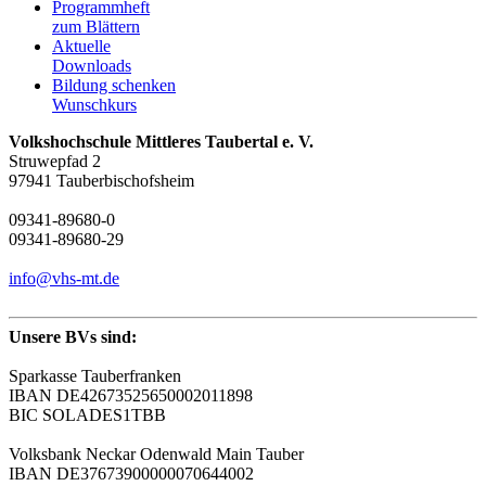
Programmheft
zum Blättern
Aktuelle
Downloads
Bildung schenken
Wunschkurs
Volkshochschule Mittleres Taubertal e. V.
Struwepfad 2
97941 Tauberbischofsheim
09341-89680-0
09341-89680-29
info@vhs-mt.de
Unsere BVs sind:
Sparkasse Tauberfranken
IBAN DE42673525650002011898
BIC SOLADES1TBB
Volksbank Neckar Odenwald Main Tauber
IBAN DE37673900000070644002