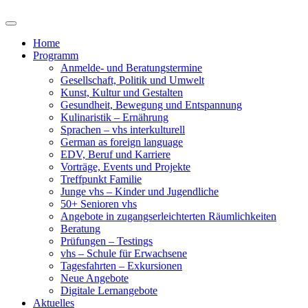
Home
Programm
Anmelde- und Beratungstermine
Gesellschaft, Politik und Umwelt
Kunst, Kultur und Gestalten
Gesundheit, Bewegung und Entspannung
Kulinaristik – Ernährung
Sprachen – vhs interkulturell
German as foreign language
EDV, Beruf und Karriere
Vorträge, Events und Projekte
Treffpunkt Familie
Junge vhs – Kinder und Jugendliche
50+ Senioren vhs
Angebote in zugangserleichterten Räumlichkeiten
Beratung
Prüfungen – Testings
vhs – Schule für Erwachsene
Tagesfahrten – Exkursionen
Neue Angebote
Digitale Lernangebote
Aktuelles