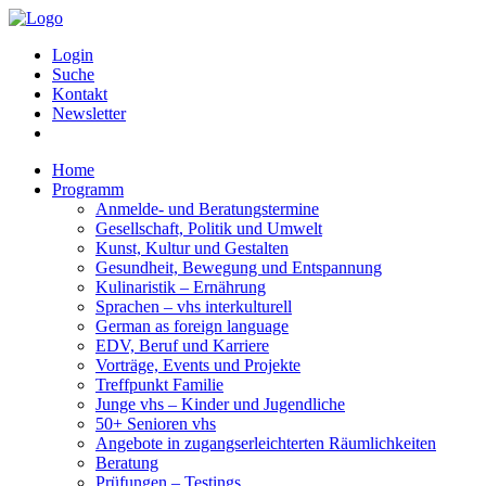
Login
Suche
Kontakt
Newsletter
Home
Programm
Anmelde- und Beratungstermine
Gesellschaft, Politik und Umwelt
Kunst, Kultur und Gestalten
Gesundheit, Bewegung und Entspannung
Kulinaristik – Ernährung
Sprachen – vhs interkulturell
German as foreign language
EDV, Beruf und Karriere
Vorträge, Events und Projekte
Treffpunkt Familie
Junge vhs – Kinder und Jugendliche
50+ Senioren vhs
Angebote in zugangserleichterten Räumlichkeiten
Beratung
Prüfungen – Testings