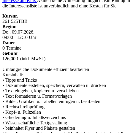
Interesse am Kurs
Aktuell keine Anmeldung möglich. Ein Eintrag in
die Interessensliste ist unverbindlich und ohne Kosten für Sie.
Kursnr.
261-525TBB
Beginn
Do., 09.07.2026,
09:00 - 12:10 Uhr
Dauer
0 Termine
Gebühr
126,00 € (inkl. MwSt.)
Umfangreiche Dokumente effizient bearbeiten
Kursinhalt:
• Tipps und Tricks
• Dokumente erstellen, speichern, verwalten u. drucken
• Text eingeben, kopieren u. verschieben
• Text formatieren u. Formatvorlagen
• Bilder, Grafiken u. Tabellen einfügen u. bearbeiten
• Rechtschreibprüfung
• Kopf- u. Fußzeilen
• Gliederung u. Inhaltsverzeichnis
• Wissenschaftliche Textgestaltung
• beinhaltet Flyer und Plakate gestalten