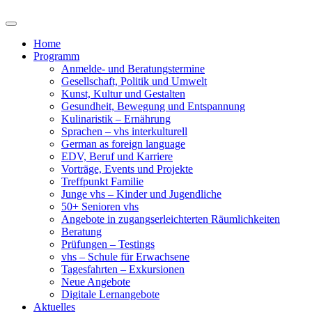
Home
Programm
Anmelde- und Beratungstermine
Gesellschaft, Politik und Umwelt
Kunst, Kultur und Gestalten
Gesundheit, Bewegung und Entspannung
Kulinaristik – Ernährung
Sprachen – vhs interkulturell
German as foreign language
EDV, Beruf und Karriere
Vorträge, Events und Projekte
Treffpunkt Familie
Junge vhs – Kinder und Jugendliche
50+ Senioren vhs
Angebote in zugangserleichterten Räumlichkeiten
Beratung
Prüfungen – Testings
vhs – Schule für Erwachsene
Tagesfahrten – Exkursionen
Neue Angebote
Digitale Lernangebote
Aktuelles