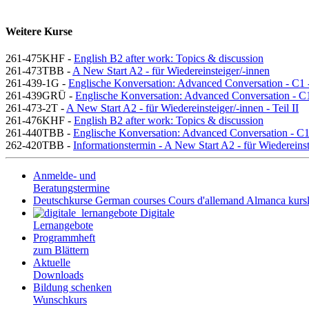
Weitere Kurse
261-475KHF -
English B2 after work: Topics & discussion
261-473TBB -
A New Start A2 - für Wiedereinsteiger/-innen
261-439-1G -
Englische Konversation: Advanced Conversation - C1 -
261-439GRÜ -
Englische Konversation: Advanced Conversation - C
261-473-2T -
A New Start A2 - für Wiedereinsteiger/-innen - Teil II
261-476KHF -
English B2 after work: Topics & discussion
261-440TBB -
Englische Konversation: Advanced Conversation - C
262-420TBB -
Informationstermin - A New Start A2 - für Wiedereinst
Anmelde- und
Beratungstermine
Deutschkurse
German courses
Cours d'allemand
Almanca kursl
Digitale
Lernangebote
Programmheft
zum Blättern
Aktuelle
Downloads
Bildung schenken
Wunschkurs