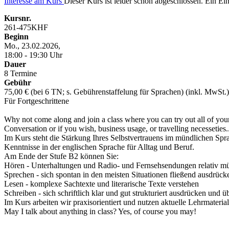
Interesse am Kurs
Dieser Kurs ist leider schon abgeschlossen. Ein Eint
Kursnr.
261-475KHF
Beginn
Mo., 23.02.2026,
18:00 - 19:30 Uhr
Dauer
8 Termine
Gebühr
75,00 € (bei 6 TN; s. Gebührenstaffelung für Sprachen) (inkl. MwSt.)
Für Fortgeschrittene
Why not come along and join a class where you can try out all of your E
Conversation or if you wish, business usage, or travelling necesseties.
Im Kurs steht die Stärkung Ihres Selbstvertrauens im mündlichen Spra
Kenntnisse in der englischen Sprache für Alltag und Beruf.
Am Ende der Stufe B2 können Sie:
Hören - Unterhaltungen und Radio- und Fernsehsendungen relativ mü
Sprechen - sich spontan in den meisten Situationen fließend ausdrück
Lesen - komplexe Sachtexte und literarische Texte verstehen
Schreiben - sich schriftlich klar und gut strukturiert ausdrücken und
Im Kurs arbeiten wir praxisorientiert und nutzen aktuelle Lehrmater
May I talk about anything in class? Yes, of course you may!