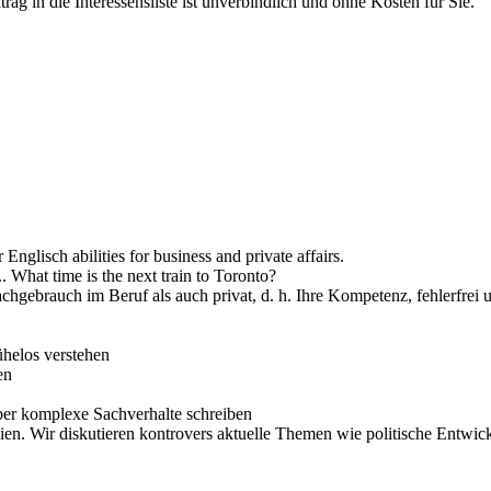
rag in die Interessensliste ist unverbindlich und ohne Kosten für Sie.
nglisch abilities for business and private affairs.
.. What time is the next train to Toronto?
chgebrauch im Beruf als auch privat, d. h. Ihre Kompetenz, fehlerfrei 
helos verstehen
en
 über komplexe Sachverhalte schreiben
ialien. Wir diskutieren kontrovers aktuelle Themen wie politische Ent