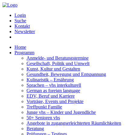
Login
Suche
Kontakt
Newsletter
Home
Programm
Anmelde- und Beratungstermine
Gesellschaft, Politik und Umwelt
Kunst, Kultur und Gestalten
Gesundheit, Bewegung und Entspannung
Kulinaristik – Ernährung
Sprachen – vhs interkulturell
German as foreign language
EDV, Beruf und Karriere
Vorträge, Events und Projekte
Treffpunkt Familie
Junge vhs – Kinder und Jugendliche
50+ Senioren vhs
Angebote in zugangserleichterten Räumlichkeiten
Beratung
Prüfungen – Testings