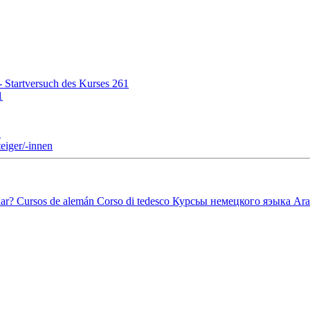
 Startversuch des Kurses 261
1
1
eiger/-innen
ar?
Cursos de alemán
Corso di tedesco
Курсьы немецкого яэыка
Ara