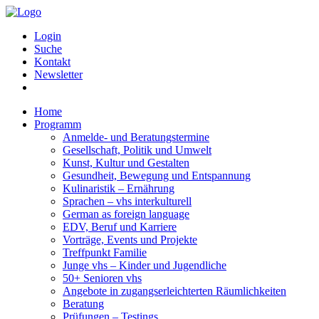
Login
Suche
Kontakt
Newsletter
Home
Programm
Anmelde- und Beratungstermine
Gesellschaft, Politik und Umwelt
Kunst, Kultur und Gestalten
Gesundheit, Bewegung und Entspannung
Kulinaristik – Ernährung
Sprachen – vhs interkulturell
German as foreign language
EDV, Beruf und Karriere
Vorträge, Events und Projekte
Treffpunkt Familie
Junge vhs – Kinder und Jugendliche
50+ Senioren vhs
Angebote in zugangserleichterten Räumlichkeiten
Beratung
Prüfungen – Testings