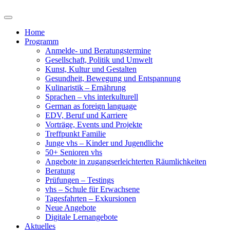
Home
Programm
Anmelde- und Beratungstermine
Gesellschaft, Politik und Umwelt
Kunst, Kultur und Gestalten
Gesundheit, Bewegung und Entspannung
Kulinaristik – Ernährung
Sprachen – vhs interkulturell
German as foreign language
EDV, Beruf und Karriere
Vorträge, Events und Projekte
Treffpunkt Familie
Junge vhs – Kinder und Jugendliche
50+ Senioren vhs
Angebote in zugangserleichterten Räumlichkeiten
Beratung
Prüfungen – Testings
vhs – Schule für Erwachsene
Tagesfahrten – Exkursionen
Neue Angebote
Digitale Lernangebote
Aktuelles