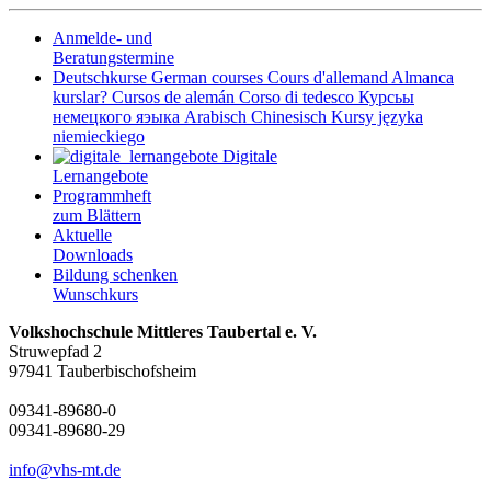
Anmelde- und
Beratungstermine
Deutschkurse
German courses
Cours d'allemand
Almanca
kurslar?
Cursos de alemán
Corso di tedesco
Курсьы
немецкого яэыка
Arabisch
Chinesisch
Kursy języka
niemieckiego
Digitale
Lernangebote
Programmheft
zum Blättern
Aktuelle
Downloads
Bildung schenken
Wunschkurs
Volkshochschule Mittleres Taubertal e. V.
Struwepfad 2
97941 Tauberbischofsheim
09341-89680-0
09341-89680-29
info@vhs-mt.de