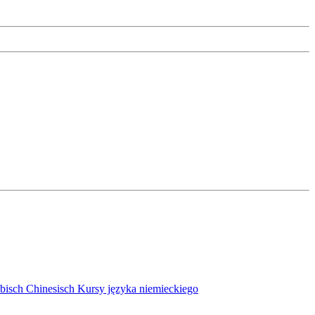
bisch
Chinesisch
Kursy języka niemieckiego