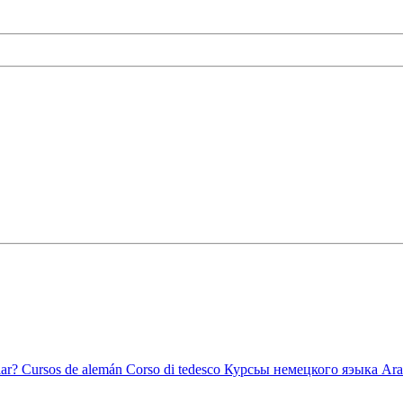
ar?
Cursos de alemán
Corso di tedesco
Курсьы немецкого яэыка
Ara