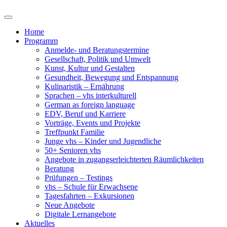
Home
Programm
Anmelde- und Beratungstermine
Gesellschaft, Politik und Umwelt
Kunst, Kultur und Gestalten
Gesundheit, Bewegung und Entspannung
Kulinaristik – Ernährung
Sprachen – vhs interkulturell
German as foreign language
EDV, Beruf und Karriere
Vorträge, Events und Projekte
Treffpunkt Familie
Junge vhs – Kinder und Jugendliche
50+ Senioren vhs
Angebote in zugangserleichterten Räumlichkeiten
Beratung
Prüfungen – Testings
vhs – Schule für Erwachsene
Tagesfahrten – Exkursionen
Neue Angebote
Digitale Lernangebote
Aktuelles