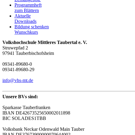
Programmheft
zum Blättern
Aktuelle
Downloads
Bildung schenken
Wunschkurs
Volkshochschule Mittleres Taubertal e. V.
Struwepfad 2
97941 Tauberbischofsheim
09341-89680-0
09341-89680-29
info@vhs-mt.de
Unsere BVs sind:
Sparkasse Tauberfranken
IBAN DE42673525650002011898
BIC SOLADES1TBB
Volksbank Neckar Odenwald Main Tauber
IBAN DE37673900000070644002