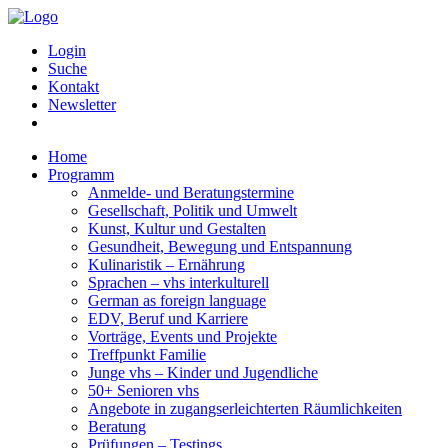
Login
Suche
Kontakt
Newsletter
Home
Programm
Anmelde- und Beratungstermine
Gesellschaft, Politik und Umwelt
Kunst, Kultur und Gestalten
Gesundheit, Bewegung und Entspannung
Kulinaristik – Ernährung
Sprachen – vhs interkulturell
German as foreign language
EDV, Beruf und Karriere
Vorträge, Events und Projekte
Treffpunkt Familie
Junge vhs – Kinder und Jugendliche
50+ Senioren vhs
Angebote in zugangserleichterten Räumlichkeiten
Beratung
Prüfungen – Testings