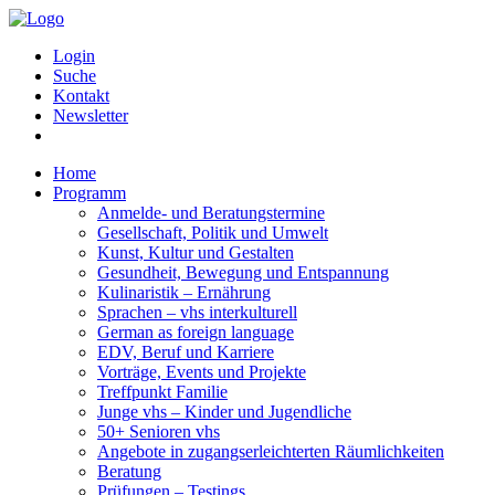
Login
Suche
Kontakt
Newsletter
Home
Programm
Anmelde- und Beratungstermine
Gesellschaft, Politik und Umwelt
Kunst, Kultur und Gestalten
Gesundheit, Bewegung und Entspannung
Kulinaristik – Ernährung
Sprachen – vhs interkulturell
German as foreign language
EDV, Beruf und Karriere
Vorträge, Events und Projekte
Treffpunkt Familie
Junge vhs – Kinder und Jugendliche
50+ Senioren vhs
Angebote in zugangserleichterten Räumlichkeiten
Beratung
Prüfungen – Testings