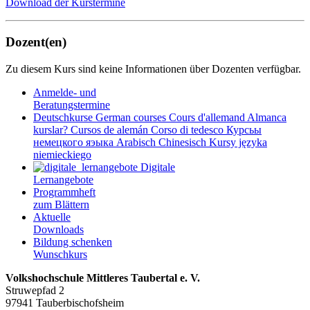
Download der Kurstermine
Dozent(en)
Zu diesem Kurs sind keine Informationen über Dozenten verfügbar.
Anmelde- und
Beratungstermine
Deutschkurse
German courses
Cours d'allemand
Almanca
kurslar?
Cursos de alemán
Corso di tedesco
Курсьы
немецкого яэыка
Arabisch
Chinesisch
Kursy języka
niemieckiego
Digitale
Lernangebote
Programmheft
zum Blättern
Aktuelle
Downloads
Bildung schenken
Wunschkurs
Volkshochschule Mittleres Taubertal e. V.
Struwepfad 2
97941 Tauberbischofsheim