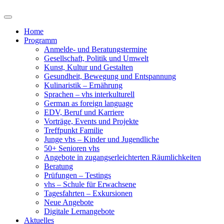
Home
Programm
Anmelde- und Beratungstermine
Gesellschaft, Politik und Umwelt
Kunst, Kultur und Gestalten
Gesundheit, Bewegung und Entspannung
Kulinaristik – Ernährung
Sprachen – vhs interkulturell
German as foreign language
EDV, Beruf und Karriere
Vorträge, Events und Projekte
Treffpunkt Familie
Junge vhs – Kinder und Jugendliche
50+ Senioren vhs
Angebote in zugangserleichterten Räumlichkeiten
Beratung
Prüfungen – Testings
vhs – Schule für Erwachsene
Tagesfahrten – Exkursionen
Neue Angebote
Digitale Lernangebote
Aktuelles