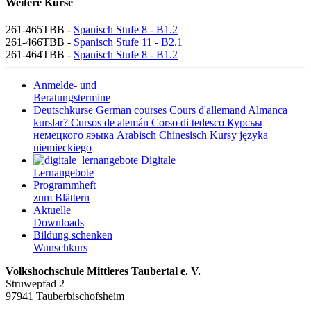
Weitere Kurse
261-465TBB -
Spanisch Stufe 8 - B1.2
261-466TBB -
Spanisch Stufe 11 - B2.1
261-464TBB -
Spanisch Stufe 8 - B1.2
Anmelde- und
Beratungstermine
Deutschkurse
German courses
Cours d'allemand
Almanca
kurslar?
Cursos de alemán
Corso di tedesco
Курсьы
немецкого яэыка
Arabisch
Chinesisch
Kursy języka
niemieckiego
Digitale
Lernangebote
Programmheft
zum Blättern
Aktuelle
Downloads
Bildung schenken
Wunschkurs
Volkshochschule Mittleres Taubertal e. V.
Struwepfad 2
97941 Tauberbischofsheim