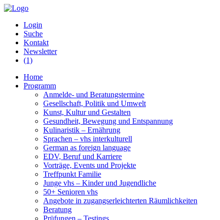
Login
Suche
Kontakt
Newsletter
(1)
Home
Programm
Anmelde- und Beratungstermine
Gesellschaft, Politik und Umwelt
Kunst, Kultur und Gestalten
Gesundheit, Bewegung und Entspannung
Kulinaristik – Ernährung
Sprachen – vhs interkulturell
German as foreign language
EDV, Beruf und Karriere
Vorträge, Events und Projekte
Treffpunkt Familie
Junge vhs – Kinder und Jugendliche
50+ Senioren vhs
Angebote in zugangserleichterten Räumlichkeiten
Beratung
Prüfungen – Testings