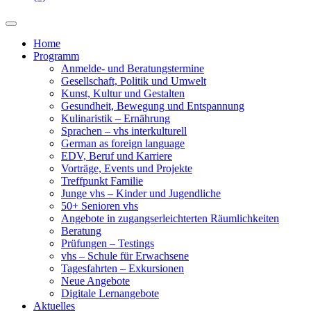
Home
Programm
Anmelde- und Beratungstermine
Gesellschaft, Politik und Umwelt
Kunst, Kultur und Gestalten
Gesundheit, Bewegung und Entspannung
Kulinaristik – Ernährung
Sprachen – vhs interkulturell
German as foreign language
EDV, Beruf und Karriere
Vorträge, Events und Projekte
Treffpunkt Familie
Junge vhs – Kinder und Jugendliche
50+ Senioren vhs
Angebote in zugangserleichterten Räumlichkeiten
Beratung
Prüfungen – Testings
vhs – Schule für Erwachsene
Tagesfahrten – Exkursionen
Neue Angebote
Digitale Lernangebote
Aktuelles