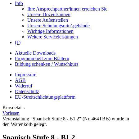
Info
Ihre Ansprechpartner/innen erreichen Sie
Unsere Dozent/-innen
Unsere Außenstellen
Unsere Schulungsorte/-gebäude
Wichtige Informationen
Weitere Serviceleistungen
(1)
Aktuelle Downloads
Programmheft zum Blättern
Bildung schenken / Wunschkurs
Impressum
AGB
Widerruf
Datenschutz
EU-Streitschlichtungsplattform
Kursdetails
Vorlesen
Veranstaltung "Spanisch Stufe 8 - B1.2" (Nr. 464TBB) wurde in
den Warenkorb gelegt.
Spanisch Stufe 8 - B1.2