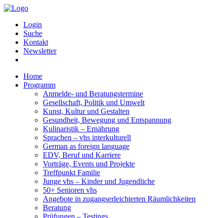
Login
Suche
Kontakt
Newsletter
Home
Programm
Anmelde- und Beratungstermine
Gesellschaft, Politik und Umwelt
Kunst, Kultur und Gestalten
Gesundheit, Bewegung und Entspannung
Kulinaristik – Ernährung
Sprachen – vhs interkulturell
German as foreign language
EDV, Beruf und Karriere
Vorträge, Events und Projekte
Treffpunkt Familie
Junge vhs – Kinder und Jugendliche
50+ Senioren vhs
Angebote in zugangserleichterten Räumlichkeiten
Beratung
Prüfungen – Testings