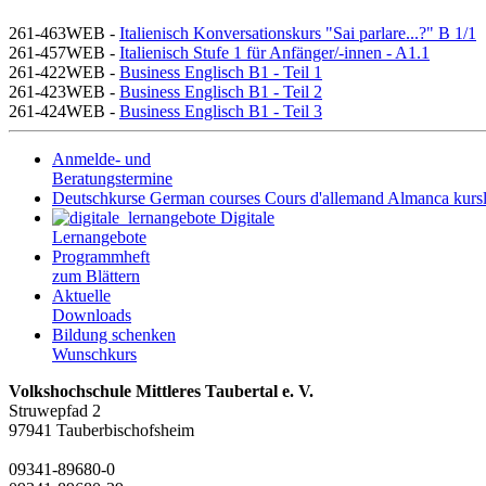
261-463WEB -
Italienisch Konversationskurs "Sai parlare...?" B 1/1
261-457WEB -
Italienisch Stufe 1 für Anfänger/-innen - A1.1
261-422WEB -
Business Englisch B1 - Teil 1
261-423WEB -
Business Englisch B1 - Teil 2
261-424WEB -
Business Englisch B1 - Teil 3
Anmelde- und
Beratungstermine
Deutschkurse
German courses
Cours d'allemand
Almanca kursl
Digitale
Lernangebote
Programmheft
zum Blättern
Aktuelle
Downloads
Bildung schenken
Wunschkurs
Volkshochschule Mittleres Taubertal e. V.
Struwepfad 2
97941 Tauberbischofsheim
09341-89680-0