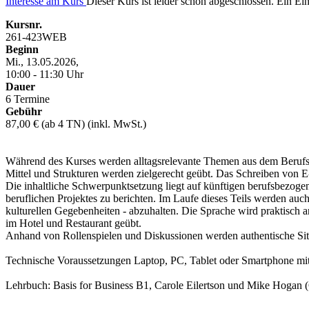
Interesse am Kurs
Dieser Kurs ist leider schon abgeschlossen. Ein Eint
Kursnr.
261-423WEB
Beginn
Mi., 13.05.2026,
10:00 - 11:30 Uhr
Dauer
6 Termine
Gebühr
87,00 € (ab 4 TN) (inkl. MwSt.)
Während des Kurses werden alltagsrelevante Themen aus dem Berufsl
Mittel und Strukturen werden zielgerecht geübt. Das Schreiben von E-
Die inhaltliche Schwerpunktsetzung liegt auf künftigen berufsbezo
beruflichen Projektes zu berichten. Im Laufe dieses Teils werden auc
kulturellen Gegebenheiten - abzuhalten. Die Sprache wird praktisch
im Hotel und Restaurant geübt.
Anhand von Rollenspielen und Diskussionen werden authentische Situ
Technische Voraussetzungen Laptop, PC, Tablet oder Smartphone mit 
Lehrbuch: Basis for Business B1, Carole Eilertson und Mike Hogan 