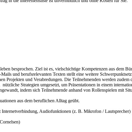
rag in die Interessensliste ist unverbindlich und ohne Kosten für Sie.
eben besprochen. Ziel ist es, vielschichtige Kompetenzen aus dem Bü
Mails und berufsrelevanten Texten stellt eine weitere Schwerpunktsetz
genen Projekten und Verabredungen. Die Teilnehmenden werden zudem da
h nützliche Strategien umgesetzt, um Präsentationen in einem internati
 angewandt, indem sich Teilnehmende anhand von Rollenspielen mit Sit
ationen aus dem beruflichen Alltag geübt.
Internetverbindung, Audiofunktionen (z. B. Mikrofon / Lautsprecher)
(Cornelsen)