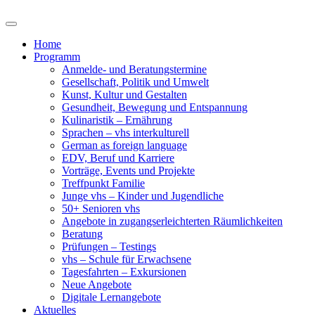
Home
Programm
Anmelde- und Beratungstermine
Gesellschaft, Politik und Umwelt
Kunst, Kultur und Gestalten
Gesundheit, Bewegung und Entspannung
Kulinaristik – Ernährung
Sprachen – vhs interkulturell
German as foreign language
EDV, Beruf und Karriere
Vorträge, Events und Projekte
Treffpunkt Familie
Junge vhs – Kinder und Jugendliche
50+ Senioren vhs
Angebote in zugangserleichterten Räumlichkeiten
Beratung
Prüfungen – Testings
vhs – Schule für Erwachsene
Tagesfahrten – Exkursionen
Neue Angebote
Digitale Lernangebote
Aktuelles