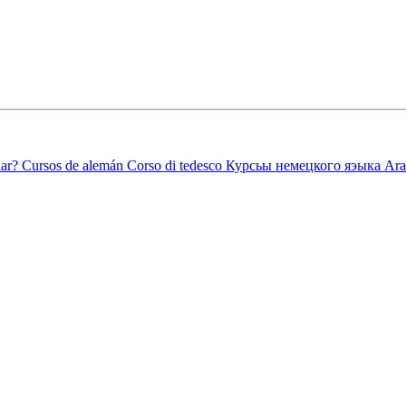
ar?
Cursos de alemán
Corso di tedesco
Курсьы немецкого яэыка
Ara