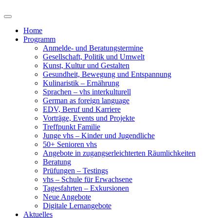
Home
Programm
Anmelde- und Beratungstermine
Gesellschaft, Politik und Umwelt
Kunst, Kultur und Gestalten
Gesundheit, Bewegung und Entspannung
Kulinaristik – Ernährung
Sprachen – vhs interkulturell
German as foreign language
EDV, Beruf und Karriere
Vorträge, Events und Projekte
Treffpunkt Familie
Junge vhs – Kinder und Jugendliche
50+ Senioren vhs
Angebote in zugangserleichterten Räumlichkeiten
Beratung
Prüfungen – Testings
vhs – Schule für Erwachsene
Tagesfahrten – Exkursionen
Neue Angebote
Digitale Lernangebote
Aktuelles