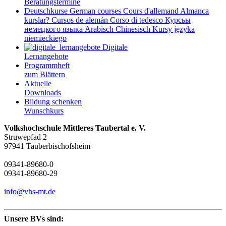
Beratungstermine
Deutschkurse
German courses
Cours d'allemand
Almanca
kurslar?
Cursos de alemán
Corso di tedesco
Курсьы
немецкого яэыка
Arabisch
Chinesisch
Kursy języka
niemieckiego
Digitale
Lernangebote
Programmheft
zum Blättern
Aktuelle
Downloads
Bildung schenken
Wunschkurs
Volkshochschule Mittleres Taubertal e. V.
Struwepfad 2
97941 Tauberbischofsheim
09341-89680-0
09341-89680-29
info@vhs-mt.de
Unsere BVs sind: