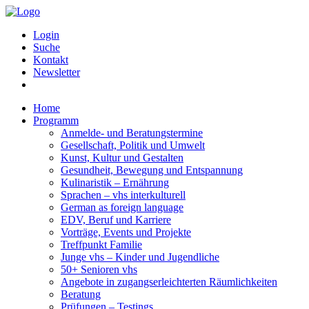
Login
Suche
Kontakt
Newsletter
Home
Programm
Anmelde- und Beratungstermine
Gesellschaft, Politik und Umwelt
Kunst, Kultur und Gestalten
Gesundheit, Bewegung und Entspannung
Kulinaristik – Ernährung
Sprachen – vhs interkulturell
German as foreign language
EDV, Beruf und Karriere
Vorträge, Events und Projekte
Treffpunkt Familie
Junge vhs – Kinder und Jugendliche
50+ Senioren vhs
Angebote in zugangserleichterten Räumlichkeiten
Beratung
Prüfungen – Testings