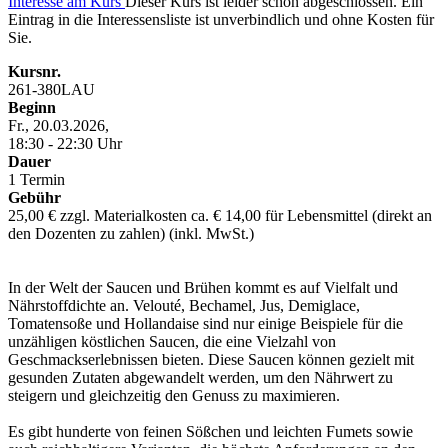
Interesse am Kurs
Dieser Kurs ist leider schon abgeschlossen. Ein
Eintrag in die Interessensliste ist unverbindlich und ohne Kosten für
Sie.
Kursnr.
261-380LAU
Beginn
Fr., 20.03.2026,
18:30 - 22:30 Uhr
Dauer
1 Termin
Gebühr
25,00 € zzgl. Materialkosten ca. € 14,00 für Lebensmittel (direkt an
den Dozenten zu zahlen) (inkl. MwSt.)
In der Welt der Saucen und Brühen kommt es auf Vielfalt und
Nährstoffdichte an. Velouté, Bechamel, Jus, Demiglace,
Tomatensoße und Hollandaise sind nur einige Beispiele für die
unzähligen köstlichen Saucen, die eine Vielzahl von
Geschmackserlebnissen bieten. Diese Saucen können gezielt mit
gesunden Zutaten abgewandelt werden, um den Nährwert zu
steigern und gleichzeitig den Genuss zu maximieren.
Es gibt hunderte von feinen Sößchen und leichten Fumets sowie