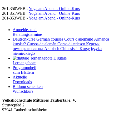
261-350WEB -
Yoga am Abend - Online-Kurs
261-351WEB -
Yoga am Abend - Online-Kurs
261-353WEB -
Yoga am Abend - Online-Kurs
Anmelde- und
Beratungstermine
Deutschkurse
German courses
Cours d'allemand
Almanca
kurslar?
Cursos de alemán
Corso di tedesco
Курсьы
немецкого яэыка
Arabisch
Chinesisch
Kursy języka
niemieckiego
Digitale
Lernangebote
Programmheft
zum Blättern
Aktuelle
Downloads
Bildung schenken
Wunschkurs
Volkshochschule Mittleres Taubertal e. V.
Struwepfad 2
97941 Tauberbischofsheim