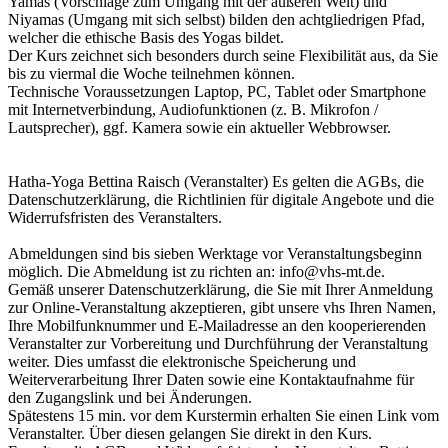
Yamas (Vorschläge zum Umgang mit der äußeren Welt) und
Niyamas (Umgang mit sich selbst) bilden den achtgliedrigen Pfad,
welcher die ethische Basis des Yogas bildet.
Der Kurs zeichnet sich besonders durch seine Flexibilität aus, da Sie
bis zu viermal die Woche teilnehmen können.
Technische Voraussetzungen Laptop, PC, Tablet oder Smartphone
mit Internetverbindung, Audiofunktionen (z. B. Mikrofon /
Lautsprecher), ggf. Kamera sowie ein aktueller Webbrowser.
Hatha-Yoga Bettina Raisch (Veranstalter) Es gelten die AGBs, die
Datenschutzerklärung, die Richtlinien für digitale Angebote und die
Widerrufsfristen des Veranstalters.
Abmeldungen sind bis sieben Werktage vor Veranstaltungsbeginn
möglich. Die Abmeldung ist zu richten an: info@vhs-mt.de.
Gemäß unserer Datenschutzerklärung, die Sie mit Ihrer Anmeldung
zur Online-Veranstaltung akzeptieren, gibt unsere vhs Ihren Namen,
Ihre Mobilfunknummer und E-Mailadresse an den kooperierenden
Veranstalter zur Vorbereitung und Durchführung der Veranstaltung
weiter. Dies umfasst die elektronische Speicherung und
Weiterverarbeitung Ihrer Daten sowie eine Kontaktaufnahme für
den Zugangslink und bei Änderungen.
Spätestens 15 min. vor dem Kurstermin erhalten Sie einen Link vom
Veranstalter. Über diesen gelangen Sie direkt in den Kurs.