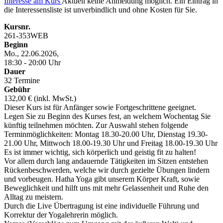
Interesse am Kurs
Aktuell keine Anmeldung möglich. Ein Eintrag in
die Interessensliste ist unverbindlich und ohne Kosten für Sie.
Kursnr.
261-353WEB
Beginn
Mo., 22.06.2026,
18:30 - 20:00 Uhr
Dauer
32 Termine
Gebühr
132,00 € (inkl. MwSt.)
Dieser Kurs ist für Anfänger sowie Fortgeschrittene geeignet.
Legen Sie zu Beginn des Kurses fest, an welchem Wochentag Sie
künftig teilnehmen möchten. Zur Auswahl stehen folgende
Terminmöglichkeiten: Montag 18.30-20.00 Uhr, Dienstag 19.30-
21.00 Uhr, Mittwoch 18.00-19.30 Uhr und Freitag 18.00-19.30 Uhr
Es ist immer wichtig, sich körperlich und geistig fit zu halten!
Vor allem durch lang andauernde Tätigkeiten im Sitzen entstehen
Rückenbeschwerden, welche wir durch gezielte Übungen lindern
und vorbeugen. Hatha Yoga gibt unserem Körper Kraft, sowie
Beweglichkeit und hilft uns mit mehr Gelassenheit und Ruhe den
Alltag zu meistern.
Durch die Live Übertragung ist eine individuelle Führung und
Korrektur der Yogalehrerin möglich.