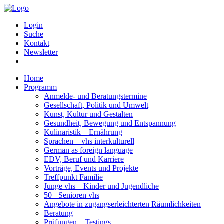
Login
Suche
Kontakt
Newsletter
Home
Programm
Anmelde- und Beratungstermine
Gesellschaft, Politik und Umwelt
Kunst, Kultur und Gestalten
Gesundheit, Bewegung und Entspannung
Kulinaristik – Ernährung
Sprachen – vhs interkulturell
German as foreign language
EDV, Beruf und Karriere
Vorträge, Events und Projekte
Treffpunkt Familie
Junge vhs – Kinder und Jugendliche
50+ Senioren vhs
Angebote in zugangserleichterten Räumlichkeiten
Beratung
Prüfungen – Testings