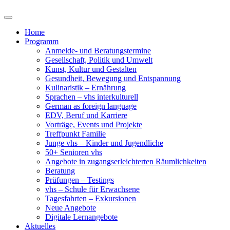
Home
Programm
Anmelde- und Beratungstermine
Gesellschaft, Politik und Umwelt
Kunst, Kultur und Gestalten
Gesundheit, Bewegung und Entspannung
Kulinaristik – Ernährung
Sprachen – vhs interkulturell
German as foreign language
EDV, Beruf und Karriere
Vorträge, Events und Projekte
Treffpunkt Familie
Junge vhs – Kinder und Jugendliche
50+ Senioren vhs
Angebote in zugangserleichterten Räumlichkeiten
Beratung
Prüfungen – Testings
vhs – Schule für Erwachsene
Tagesfahrten – Exkursionen
Neue Angebote
Digitale Lernangebote
Aktuelles