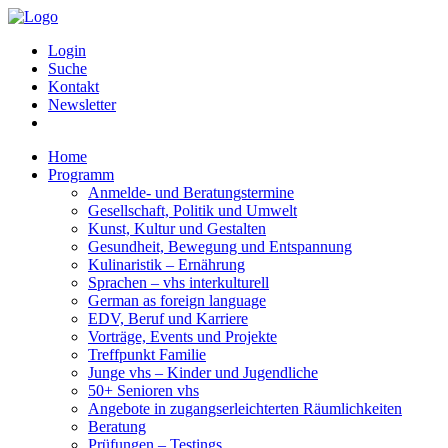
Login
Suche
Kontakt
Newsletter
Home
Programm
Anmelde- und Beratungstermine
Gesellschaft, Politik und Umwelt
Kunst, Kultur und Gestalten
Gesundheit, Bewegung und Entspannung
Kulinaristik – Ernährung
Sprachen – vhs interkulturell
German as foreign language
EDV, Beruf und Karriere
Vorträge, Events und Projekte
Treffpunkt Familie
Junge vhs – Kinder und Jugendliche
50+ Senioren vhs
Angebote in zugangserleichterten Räumlichkeiten
Beratung
Prüfungen – Testings