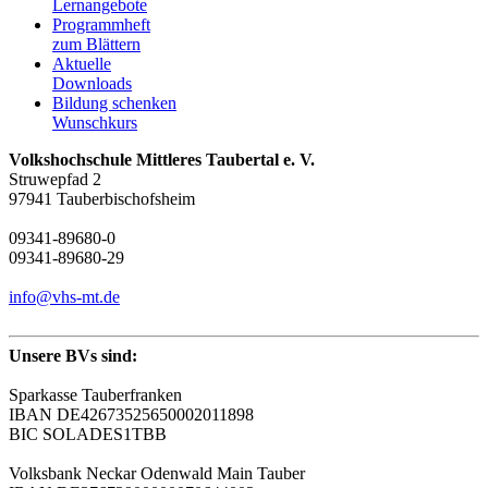
Lernangebote
Programmheft
zum Blättern
Aktuelle
Downloads
Bildung schenken
Wunschkurs
Volkshochschule Mittleres Taubertal e. V.
Struwepfad 2
97941 Tauberbischofsheim
09341-89680-0
09341-89680-29
info@vhs-mt.de
Unsere BVs sind:
Sparkasse Tauberfranken
IBAN DE42673525650002011898
BIC SOLADES1TBB
Volksbank Neckar Odenwald Main Tauber