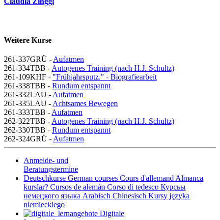
Claudia Zinggl
Weitere Kurse
261-337GRÜ -
Aufatmen
261-334TBB -
Autogenes Training (nach H.J. Schultz)
261-109KHF -
"Frühjahrsputz." - Biografiearbeit
261-338TBB -
Rundum entspannt
261-332LAU -
Aufatmen
261-335LAU -
Achtsames Bewegen
261-333TBB -
Aufatmen
262-322TBB -
Autogenes Training (nach H.J. Schultz)
262-330TBB -
Rundum entspannt
262-324GRÜ -
Aufatmen
Anmelde- und
Beratungstermine
Deutschkurse
German courses
Cours d'allemand
Almanca
kurslar?
Cursos de alemán
Corso di tedesco
Курсьы
немецкого яэыка
Arabisch
Chinesisch
Kursy języka
niemieckiego
Digitale