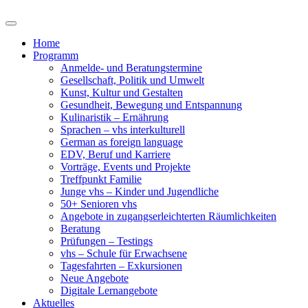
Home
Programm
Anmelde- und Beratungstermine
Gesellschaft, Politik und Umwelt
Kunst, Kultur und Gestalten
Gesundheit, Bewegung und Entspannung
Kulinaristik – Ernährung
Sprachen – vhs interkulturell
German as foreign language
EDV, Beruf und Karriere
Vorträge, Events und Projekte
Treffpunkt Familie
Junge vhs – Kinder und Jugendliche
50+ Senioren vhs
Angebote in zugangserleichterten Räumlichkeiten
Beratung
Prüfungen – Testings
vhs – Schule für Erwachsene
Tagesfahrten – Exkursionen
Neue Angebote
Digitale Lernangebote
Aktuelles