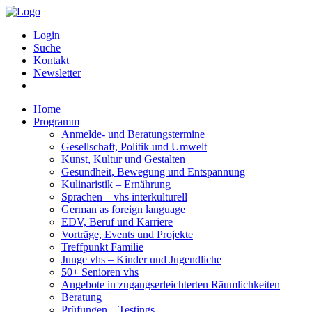
Login
Suche
Kontakt
Newsletter
Home
Programm
Anmelde- und Beratungstermine
Gesellschaft, Politik und Umwelt
Kunst, Kultur und Gestalten
Gesundheit, Bewegung und Entspannung
Kulinaristik – Ernährung
Sprachen – vhs interkulturell
German as foreign language
EDV, Beruf und Karriere
Vorträge, Events und Projekte
Treffpunkt Familie
Junge vhs – Kinder und Jugendliche
50+ Senioren vhs
Angebote in zugangserleichterten Räumlichkeiten
Beratung
Prüfungen – Testings