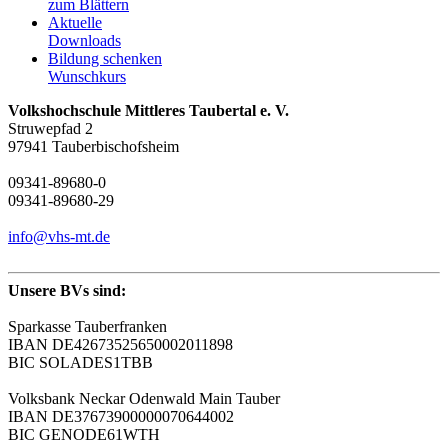
zum Blättern
Aktuelle
Downloads
Bildung schenken
Wunschkurs
Volkshochschule Mittleres Taubertal e. V.
Struwepfad 2
97941 Tauberbischofsheim
09341-89680-0
09341-89680-29
info@vhs-mt.de
Unsere BVs sind:
Sparkasse Tauberfranken
IBAN DE42673525650002011898
BIC SOLADES1TBB
Volksbank Neckar Odenwald Main Tauber
IBAN DE37673900000070644002
BIC GENODE61WTH