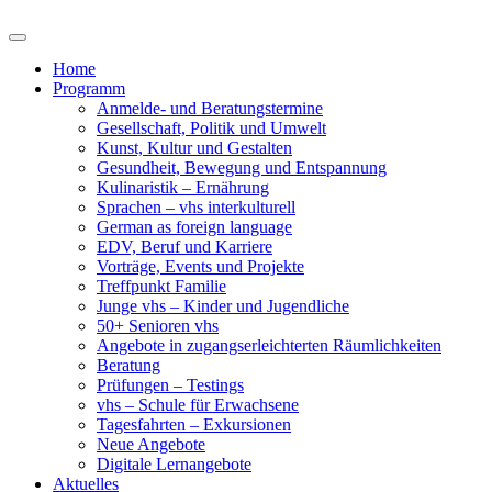
Home
Programm
Anmelde- und Beratungstermine
Gesellschaft, Politik und Umwelt
Kunst, Kultur und Gestalten
Gesundheit, Bewegung und Entspannung
Kulinaristik – Ernährung
Sprachen – vhs interkulturell
German as foreign language
EDV, Beruf und Karriere
Vorträge, Events und Projekte
Treffpunkt Familie
Junge vhs – Kinder und Jugendliche
50+ Senioren vhs
Angebote in zugangserleichterten Räumlichkeiten
Beratung
Prüfungen – Testings
vhs – Schule für Erwachsene
Tagesfahrten – Exkursionen
Neue Angebote
Digitale Lernangebote
Aktuelles