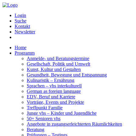
Login
Suche
Kontakt
Newsletter
Home
Programm
Anmelde- und Beratungstermine
Gesellschaft, Politik und Umwelt
Kunst, Kultur und Gestalten
Gesundheit, Bewegung und Entspannung
Kulinaristik – Ernährung
Sprachen – vhs interkulturell
German as foreign language
EDV, Beruf und Karriere
Vorträge, Events und Projekte
Treffpunkt Familie
Junge vhs – Kinder und Jugendliche
50+ Senioren vhs
Angebote in zugangserleichterten Räumlichkeiten
Beratung
Prüfungen – Testings