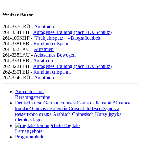
Weitere Kurse
261-337GRÜ -
Aufatmen
261-334TBB -
Autogenes Training (nach H.J. Schultz)
261-109KHF -
"Frühjahrsputz." - Biografiearbeit
261-338TBB -
Rundum entspannt
261-332LAU -
Aufatmen
261-335LAU -
Achtsames Bewegen
261-333TBB -
Aufatmen
262-322TBB -
Autogenes Training (nach H.J. Schultz)
262-330TBB -
Rundum entspannt
262-324GRÜ -
Aufatmen
Anmelde- und
Beratungstermine
Deutschkurse
German courses
Cours d'allemand
Almanca
kurslar?
Cursos de alemán
Corso di tedesco
Курсьы
немецкого яэыка
Arabisch
Chinesisch
Kursy języka
niemieckiego
Digitale
Lernangebote
Programmheft