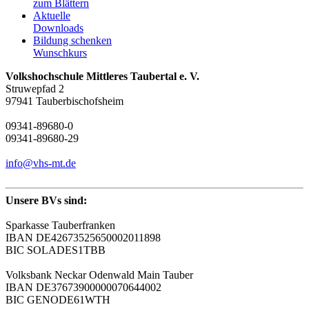
zum Blättern
Aktuelle
Downloads
Bildung schenken
Wunschkurs
Volkshochschule Mittleres Taubertal e. V.
Struwepfad 2
97941 Tauberbischofsheim
09341-89680-0
09341-89680-29
info@vhs-mt.de
Unsere BVs sind:
Sparkasse Tauberfranken
IBAN DE42673525650002011898
BIC SOLADES1TBB
Volksbank Neckar Odenwald Main Tauber
IBAN DE37673900000070644002
BIC GENODE61WTH