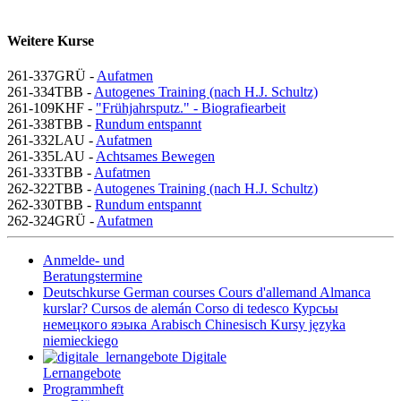
Weitere Kurse
261-337GRÜ -
Aufatmen
261-334TBB -
Autogenes Training (nach H.J. Schultz)
261-109KHF -
"Frühjahrsputz." - Biografiearbeit
261-338TBB -
Rundum entspannt
261-332LAU -
Aufatmen
261-335LAU -
Achtsames Bewegen
261-333TBB -
Aufatmen
262-322TBB -
Autogenes Training (nach H.J. Schultz)
262-330TBB -
Rundum entspannt
262-324GRÜ -
Aufatmen
Anmelde- und
Beratungstermine
Deutschkurse
German courses
Cours d'allemand
Almanca
kurslar?
Cursos de alemán
Corso di tedesco
Курсьы
немецкого яэыка
Arabisch
Chinesisch
Kursy języka
niemieckiego
Digitale
Lernangebote
Programmheft