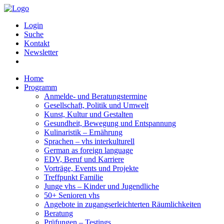
Login
Suche
Kontakt
Newsletter
Home
Programm
Anmelde- und Beratungstermine
Gesellschaft, Politik und Umwelt
Kunst, Kultur und Gestalten
Gesundheit, Bewegung und Entspannung
Kulinaristik – Ernährung
Sprachen – vhs interkulturell
German as foreign language
EDV, Beruf und Karriere
Vorträge, Events und Projekte
Treffpunkt Familie
Junge vhs – Kinder und Jugendliche
50+ Senioren vhs
Angebote in zugangserleichterten Räumlichkeiten
Beratung
Prüfungen – Testings