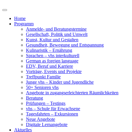
Home
Programm
Anmelde- und Beratungstermine
Gesellschaft, Politik und Umwelt
Kunst, Kultur und Gestalten
Gesundheit, Bewegung und Entspannung
Kulinaristik – Ernährung
Sprachen – vhs interkulturell
German as foreign language
EDV, Beruf und Karriere
Vorträge, Events und Projekte
Treffpunkt Familie
Junge vhs – Kinder und Jugendliche
50+ Senioren vhs
Angebote in zugangserleichterten Räumlichkeiten
Beratung
Prüfungen – Testings
vhs – Schule für Erwachsene
Tagesfahrten – Exkursionen
Neue Angebote
Digitale Lernangebote
Aktuelles