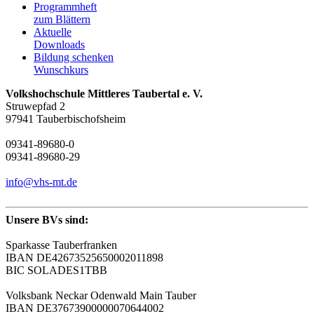
Programmheft
zum Blättern
Aktuelle
Downloads
Bildung schenken
Wunschkurs
Volkshochschule Mittleres Taubertal e. V.
Struwepfad 2
97941 Tauberbischofsheim
09341-89680-0
09341-89680-29
info@vhs-mt.de
Unsere BVs sind:
Sparkasse Tauberfranken
IBAN DE42673525650002011898
BIC SOLADES1TBB
Volksbank Neckar Odenwald Main Tauber
IBAN DE37673900000070644002