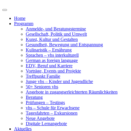
Home
Programm
Anmelde- und Beratungstermine
Gesellschaft, Politik und Umwelt
Kunst, Kultur und Gestalten
Gesundheit, Bewegung und Entspannung
Kulinaristik – Ernährung
Sprachen – vhs interkulturell
German as foreign language
EDV, Beruf und Karriere
Vorträge, Events und Projekte
Treffpunkt Familie
Junge vhs – Kinder und Jugendliche
50+ Senioren vhs
Angebote in zugangserleichterten Räumlichkeiten
Beratung
Prüfungen – Testings
vhs – Schule für Erwachsene
Tagesfahrten – Exkursionen
Neue Angebote
Digitale Lernangebote
Aktuelles