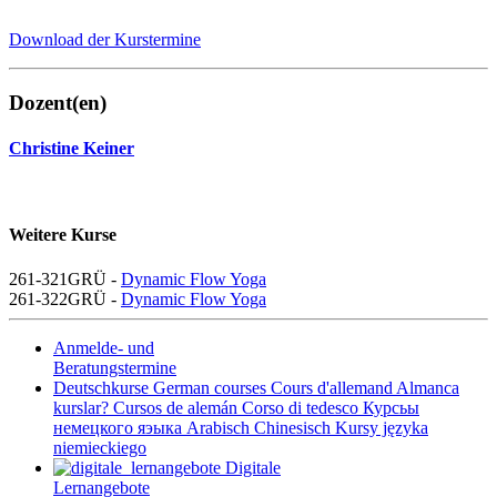
Download der Kurstermine
Dozent(en)
Christine Keiner
Weitere Kurse
261-321GRÜ -
Dynamic Flow Yoga
261-322GRÜ -
Dynamic Flow Yoga
Anmelde- und
Beratungstermine
Deutschkurse
German courses
Cours d'allemand
Almanca
kurslar?
Cursos de alemán
Corso di tedesco
Курсьы
немецкого яэыка
Arabisch
Chinesisch
Kursy języka
niemieckiego
Digitale
Lernangebote