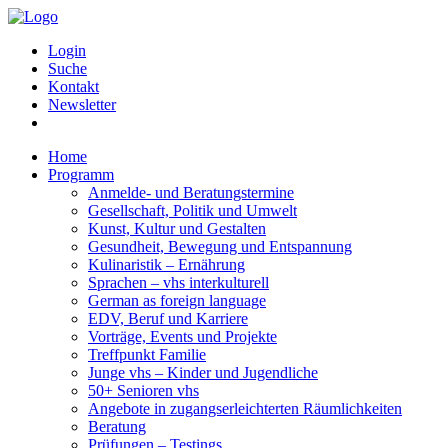
Login
Suche
Kontakt
Newsletter
Home
Programm
Anmelde- und Beratungstermine
Gesellschaft, Politik und Umwelt
Kunst, Kultur und Gestalten
Gesundheit, Bewegung und Entspannung
Kulinaristik – Ernährung
Sprachen – vhs interkulturell
German as foreign language
EDV, Beruf und Karriere
Vorträge, Events und Projekte
Treffpunkt Familie
Junge vhs – Kinder und Jugendliche
50+ Senioren vhs
Angebote in zugangserleichterten Räumlichkeiten
Beratung
Prüfungen – Testings