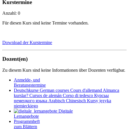
Kurstermine
Anzahl: 0
Für diesen Kurs sind keine Termine vorhanden.
Download der Kurstermine
Dozent(en)
Zu diesem Kurs sind keine Informationen über Dozenten verfügbar.
Anmelde- und
Beratungstermine
Deutschkurse
German courses
Cours d'allemand
Almanca
kurslar?
Cursos de alemán
Corso di tedesco
Курсьы
немецкого яэыка
Arabisch
Chinesisch
Kursy języka
niemieckiego
Digitale
Lernangebote
Programmheft
zum Blättern