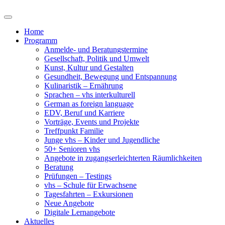
Home
Programm
Anmelde- und Beratungstermine
Gesellschaft, Politik und Umwelt
Kunst, Kultur und Gestalten
Gesundheit, Bewegung und Entspannung
Kulinaristik – Ernährung
Sprachen – vhs interkulturell
German as foreign language
EDV, Beruf und Karriere
Vorträge, Events und Projekte
Treffpunkt Familie
Junge vhs – Kinder und Jugendliche
50+ Senioren vhs
Angebote in zugangserleichterten Räumlichkeiten
Beratung
Prüfungen – Testings
vhs – Schule für Erwachsene
Tagesfahrten – Exkursionen
Neue Angebote
Digitale Lernangebote
Aktuelles