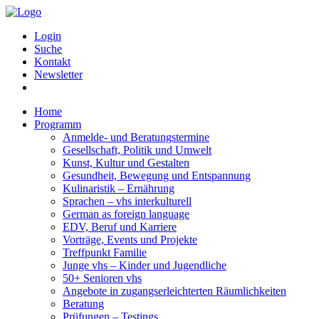
Login
Suche
Kontakt
Newsletter
Home
Programm
Anmelde- und Beratungstermine
Gesellschaft, Politik und Umwelt
Kunst, Kultur und Gestalten
Gesundheit, Bewegung und Entspannung
Kulinaristik – Ernährung
Sprachen – vhs interkulturell
German as foreign language
EDV, Beruf und Karriere
Vorträge, Events und Projekte
Treffpunkt Familie
Junge vhs – Kinder und Jugendliche
50+ Senioren vhs
Angebote in zugangserleichterten Räumlichkeiten
Beratung
Prüfungen – Testings