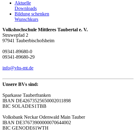
Aktuelle
Downloads
Bildung schenken
Wunschkurs
Volkshochschule Mittleres Taubertal e. V.
Struwepfad 2
97941 Tauberbischofsheim
09341-89680-0
09341-89680-29
info@vhs-mt.de
Unsere BVs sind:
Sparkasse Tauberfranken
IBAN DE42673525650002011898
BIC SOLADES1TBB
Volksbank Neckar Odenwald Main Tauber
IBAN DE37673900000070644002
BIC GENODE61WTH