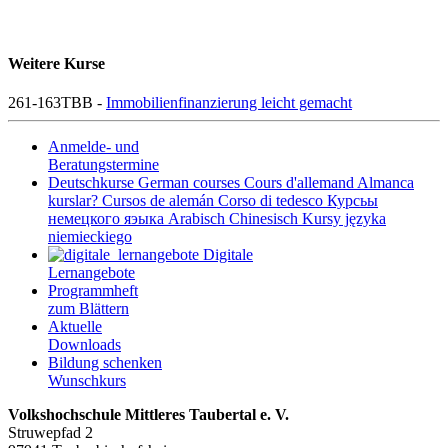
Weitere Kurse
261-163TBB -
Immobilienfinanzierung leicht gemacht
Anmelde- und
Beratungstermine
Deutschkurse
German courses
Cours d'allemand
Almanca
kurslar?
Cursos de alemán
Corso di tedesco
Курсьы
немецкого яэыка
Arabisch
Chinesisch
Kursy języka
niemieckiego
Digitale
Lernangebote
Programmheft
zum Blättern
Aktuelle
Downloads
Bildung schenken
Wunschkurs
Volkshochschule Mittleres Taubertal e. V.
Struwepfad 2