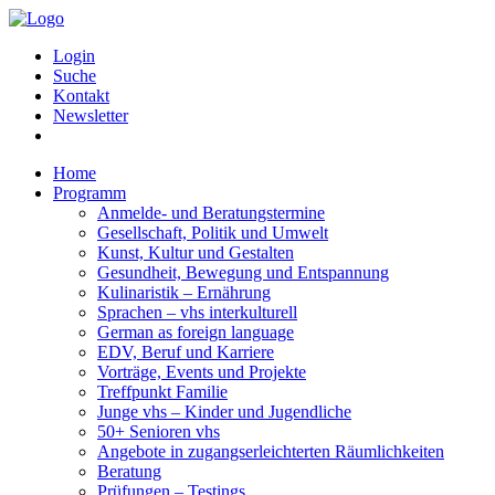
Login
Suche
Kontakt
Newsletter
Home
Programm
Anmelde- und Beratungstermine
Gesellschaft, Politik und Umwelt
Kunst, Kultur und Gestalten
Gesundheit, Bewegung und Entspannung
Kulinaristik – Ernährung
Sprachen – vhs interkulturell
German as foreign language
EDV, Beruf und Karriere
Vorträge, Events und Projekte
Treffpunkt Familie
Junge vhs – Kinder und Jugendliche
50+ Senioren vhs
Angebote in zugangserleichterten Räumlichkeiten
Beratung
Prüfungen – Testings