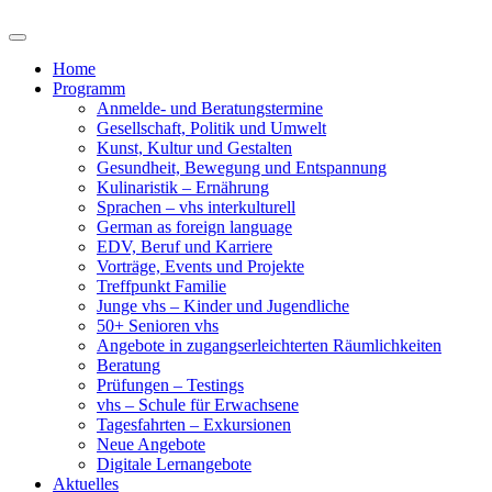
Home
Programm
Anmelde- und Beratungstermine
Gesellschaft, Politik und Umwelt
Kunst, Kultur und Gestalten
Gesundheit, Bewegung und Entspannung
Kulinaristik – Ernährung
Sprachen – vhs interkulturell
German as foreign language
EDV, Beruf und Karriere
Vorträge, Events und Projekte
Treffpunkt Familie
Junge vhs – Kinder und Jugendliche
50+ Senioren vhs
Angebote in zugangserleichterten Räumlichkeiten
Beratung
Prüfungen – Testings
vhs – Schule für Erwachsene
Tagesfahrten – Exkursionen
Neue Angebote
Digitale Lernangebote
Aktuelles