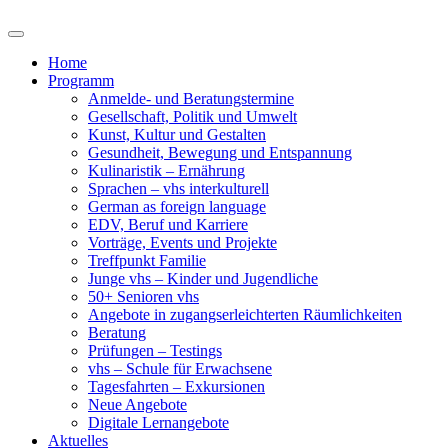
Home
Programm
Anmelde- und Beratungstermine
Gesellschaft, Politik und Umwelt
Kunst, Kultur und Gestalten
Gesundheit, Bewegung und Entspannung
Kulinaristik – Ernährung
Sprachen – vhs interkulturell
German as foreign language
EDV, Beruf und Karriere
Vorträge, Events und Projekte
Treffpunkt Familie
Junge vhs – Kinder und Jugendliche
50+ Senioren vhs
Angebote in zugangserleichterten Räumlichkeiten
Beratung
Prüfungen – Testings
vhs – Schule für Erwachsene
Tagesfahrten – Exkursionen
Neue Angebote
Digitale Lernangebote
Aktuelles