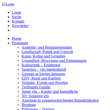
Login
Suche
Kontakt
Newsletter
Home
Programm
Anmelde- und Beratungstermine
Gesellschaft, Politik und Umwelt
Kunst, Kultur und Gestalten
Gesundheit, Bewegung und Entspannung
Kulinaristik – Ernährung
Sprachen – vhs interkulturell
German as foreign language
EDV, Beruf und Karriere
Vorträge, Events und Projekte
Treffpunkt Familie
Junge vhs – Kinder und Jugendliche
50+ Senioren vhs
Angebote in zugangserleichterten Räumlichkeiten
Beratung
Prüfungen – Testings