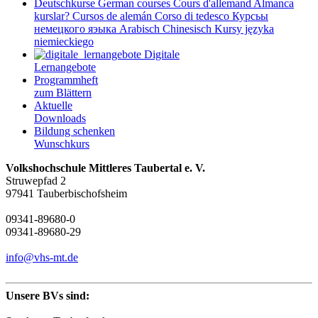
Deutschkurse
German courses
Cours d'allemand
Almanca
kurslar?
Cursos de alemán
Corso di tedesco
Курсьы
немецкого яэыка
Arabisch
Chinesisch
Kursy języka
niemieckiego
Digitale
Lernangebote
Programmheft
zum Blättern
Aktuelle
Downloads
Bildung schenken
Wunschkurs
Volkshochschule Mittleres Taubertal e. V.
Struwepfad 2
97941 Tauberbischofsheim
09341-89680-0
09341-89680-29
info@vhs-mt.de
Unsere BVs sind: