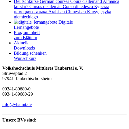
Deutschkurse
German courses
Cours d'allemand
Almanca
kurslar?
Cursos de alemán
Corso di tedesco
Курсьы
немецкого яэыка
Arabisch
Chinesisch
Kursy języka
niemieckiego
Digitale
Lernangebote
Programmheft
zum Blättern
Aktuelle
Downloads
Bildung schenken
Wunschkurs
Volkshochschule Mittleres Taubertal e. V.
Struwepfad 2
97941 Tauberbischofsheim
09341-89680-0
09341-89680-29
info@vhs-mt.de
Unsere BVs sind: