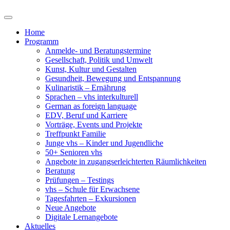
Home
Programm
Anmelde- und Beratungstermine
Gesellschaft, Politik und Umwelt
Kunst, Kultur und Gestalten
Gesundheit, Bewegung und Entspannung
Kulinaristik – Ernährung
Sprachen – vhs interkulturell
German as foreign language
EDV, Beruf und Karriere
Vorträge, Events und Projekte
Treffpunkt Familie
Junge vhs – Kinder und Jugendliche
50+ Senioren vhs
Angebote in zugangserleichterten Räumlichkeiten
Beratung
Prüfungen – Testings
vhs – Schule für Erwachsene
Tagesfahrten – Exkursionen
Neue Angebote
Digitale Lernangebote
Aktuelles