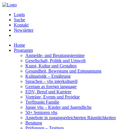
Login
Suche
Kontakt
Newsletter
Home
Programm
Anmelde- und Beratungstermine
Gesellschaft, Politik und Umwelt
Kunst, Kultur und Gestalten
Gesundheit, Bewegung und Entspannung
Kulinaristik – Ernährung
Sprachen – vhs interkulturell
German as foreign language
EDV, Beruf und Karriere
Vorträge, Events und Projekte
Treffpunkt Familie
Junge vhs – Kinder und Jugendliche
50+ Senioren vhs
Angebote in zugangserleichterten Räumlichkeiten
Beratung
Prüfungen – Testings