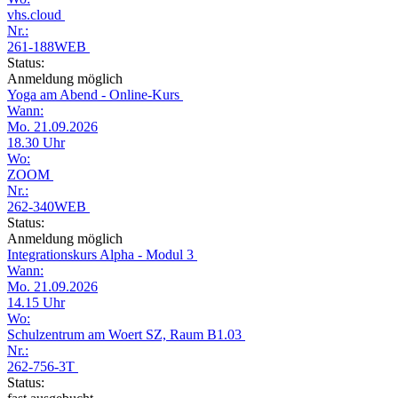
vhs.cloud
Nr.:
261-188WEB
Status:
Anmeldung möglich
Yoga am Abend - Online-Kurs
Wann:
Mo. 21.09.2026
18.30 Uhr
Wo:
ZOOM
Nr.:
262-340WEB
Status:
Anmeldung möglich
Integrationskurs Alpha - Modul 3
Wann:
Mo. 21.09.2026
14.15 Uhr
Wo:
Schulzentrum am Woert SZ, Raum B1.03
Nr.:
262-756-3T
Status: