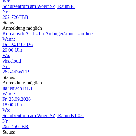
Wo:
Schulzentrum am Woert SZ, Raum R
Nr.:
262-726TBB
Status:
Anmeldung möglich
Koreanisch A1.1 - für Anfänger/-innen - online
Wann:
Do. 24.09.2026
20.00 Uhr
Wo:
vhs.cloud
Nr.:
262-443WEB
Status:
Anmeldung möglich
Italienisch B1.1
Wann:
Fr. 25.09.2026
18.00 Uhr
Wo:
Schulzentrum am Woert SZ, Raum B1.02
Nr.:
262-456TBB
Status: