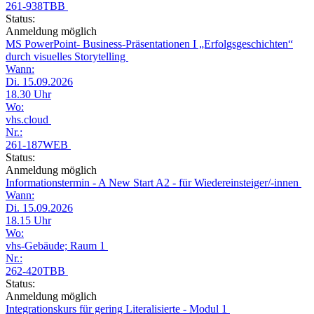
261-938TBB
Status:
Anmeldung möglich
MS PowerPoint- Business-Präsentationen I „Erfolgsgeschichten“
durch visuelles Storytelling
Wann:
Di. 15.09.2026
18.30 Uhr
Wo:
vhs.cloud
Nr.:
261-187WEB
Status:
Anmeldung möglich
Informationstermin - A New Start A2 - für Wiedereinsteiger/-innen
Wann:
Di. 15.09.2026
18.15 Uhr
Wo:
vhs-Gebäude; Raum 1
Nr.:
262-420TBB
Status:
Anmeldung möglich
Integrationskurs für gering Literalisierte - Modul 1