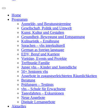
Home
Programm
Anmelde- und Beratungstermine
Gesellschaft, Politik und Umwelt
Kunst, Kultur und Gestalten
Gesundheit, Bewegung und Entspannung
Kulinaristik – Ernährung
Sprachen – vhs interkulturell
German as foreign language
EDV, Beruf und Karriere
Vorträge, Events und Projekte
Treffpunkt Familie
Junge vhs – Kinder und Jugendliche
50+ Senioren vhs
Angebote in zugangserleichterten Räumlichkeiten
Beratung
Prüfungen – Testings
vhs – Schule für Erwachsene
Tagesfahrten – Exkursionen
Neue Angebote
Digitale Lernangebote
Aktuelles