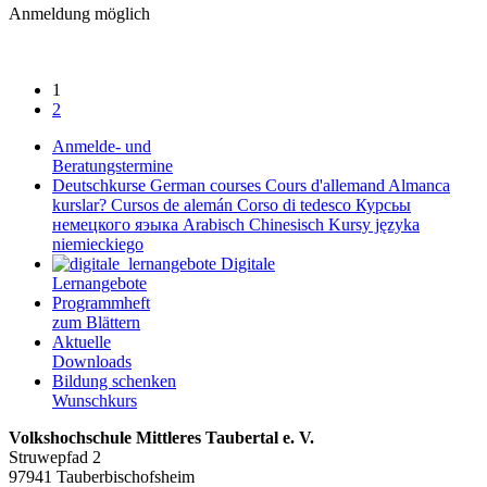
Anmeldung möglich
1
2
Anmelde- und
Beratungstermine
Deutschkurse
German courses
Cours d'allemand
Almanca
kurslar?
Cursos de alemán
Corso di tedesco
Курсьы
немецкого яэыка
Arabisch
Chinesisch
Kursy języka
niemieckiego
Digitale
Lernangebote
Programmheft
zum Blättern
Aktuelle
Downloads
Bildung schenken
Wunschkurs
Volkshochschule Mittleres Taubertal e. V.
Struwepfad 2
97941 Tauberbischofsheim