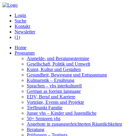
Login
Suche
Kontakt
Newsletter
(1)
Home
Programm
Anmelde- und Beratungstermine
Gesellschaft, Politik und Umwelt
Kunst, Kultur und Gestalten
Gesundheit, Bewegung und Entspannung
Kulinaristik – Ernährung
Sprachen – vhs interkulturell
German as foreign language
EDV, Beruf und Karriere
Vorträge, Events und Projekte
Treffpunkt Familie
Junge vhs – Kinder und Jugendliche
50+ Senioren vhs
Angebote in zugangserleichterten Räumlichkeiten
Beratung
Prüfungen – Testings