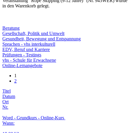
Veranstaltung "Rope Skipping (9-12 Jahre)" (Nr. 943WER) wurde
in den Warenkorb gelegt.
Beratung
Gesellschaft, Politik und Umwelt
Gesundheit, Bewegung und Entspannung
Sprachen - vhs interkulturell
EDV, Beruf und Karriere
Prüfungen - Testings
vhs - Schule für Erwachsene
Online-Lernangebote
1
2
Titel
Datum
Ort
Nr.
Word - Grundkurs - Online-Kurs
Wann: