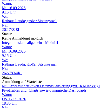
Wann:
Mi. 16.09.2026
9.15 Uhr
Wo:
Rathaus Lauda; großer Sitzungssaal
Nr.:
262-738-8L
Status:
Keine Anmeldung möglich
Integrationskurs allgemein - Modul 4
Wann:
Mi. 16.09.2026
9.15 Uhr
Wo:
Rathaus Lauda; großer Sitzungssaal
Nr.:
262-780-4K
Status:
Anmeldung auf Warteliste
MS Excel zur effektiven Datenvisualisierung (mit „KI-Hacks“) I
PivotTables und -Charts sowie dynamische Dashboards
Wann:
Do. 17.09.2026
18.30 Uhr
Wo: