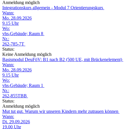
Anmeldung möglich
Integrationskurs allgemein - Modul 7 Orientierungskurs
Wann:
Mo. 28.09.2026
9.15 Uhr
Wo:
vhs-Gebäude; Raum 8
Nr.:
262-785-7T
Status:
Keine Anmeldung möglich
Basismodul DeuFöV: B1 nach B2 (500 UE, mit Brückenelement)
Wann:
Mo. 28.09.2026
9.15 Uhr
Wo:
vhs-Gebäude; Raum 1
Nr.:
262-855TBB
Status:
Anmeldung möglich
Mut tut gut. Warum wir unseren Kindern mehr zutrauen können
Wann:
Di. 29.09.2026
19.00 Uhr