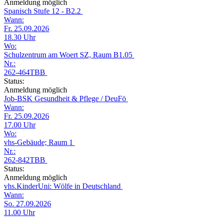
Anmeldung möglich
Spanisch Stufe 12 - B2.2
Wann:
Fr. 25.09.2026
18.30 Uhr
Wo:
Schulzentrum am Woert SZ, Raum B1.05
Nr.:
262-464TBB
Status:
Anmeldung möglich
Job-BSK Gesundheit & Pflege / DeuFö
Wann:
Fr. 25.09.2026
17.00 Uhr
Wo:
vhs-Gebäude; Raum 1
Nr.:
262-842TBB
Status:
Anmeldung möglich
vhs.KinderUni: Wölfe in Deutschland
Wann:
So. 27.09.2026
11.00 Uhr