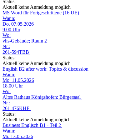
Status:
Aktuell keine Anmeldung möglich
MS Word für Fortgeschrittene (16 UE)
Wann:
Do. 07.05.2026
9.00 Uhr
Wo:
vhs-Gebäude; Raum 2
Nr.:
261-594TBB
Status:
Aktuell keine Anmeldung möglich
English B2 after work: Topics & discussion
Wann:
Mo. 11.05.2026
18.00 Uhr
Wo:
Altes Rathaus Königshofen; Bürgersaal
Nr.:
261-476KHF
Status:
Aktuell keine Anmeldung möglich
Business Englisch B1 - Teil 2
Wann:
Mi. 13.05.2026