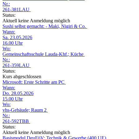
Nr.:
261-381LAU
Status:
Aktuell keine Anmeldung möglich
Sushi selbst gemacht: - Maki, Nigiri & Co.
Wann:
Sa. 23.05.2026
16.00 Uhr
Wo:
Gemeinschaftsschule Lauda-Khf.; Küche
Nr.:
261-359LAU
Status:
Kurs abgeschlossen
Microsoft: Erste Schritte am PC
Wann:
Do. 28.05.2026
15.00 Uhr
Wo:
vhs-Gebäude; Raum 2
Nr.:
261-592TBB
Status:
Aktuell keine Anmeldung möglich
Basismodul DeuFöV: Technik & Gewerbe (400 UE)