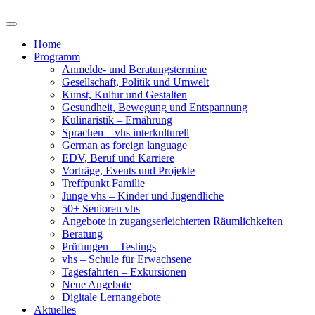
Home
Programm
Anmelde- und Beratungstermine
Gesellschaft, Politik und Umwelt
Kunst, Kultur und Gestalten
Gesundheit, Bewegung und Entspannung
Kulinaristik – Ernährung
Sprachen – vhs interkulturell
German as foreign language
EDV, Beruf und Karriere
Vorträge, Events und Projekte
Treffpunkt Familie
Junge vhs – Kinder und Jugendliche
50+ Senioren vhs
Angebote in zugangserleichterten Räumlichkeiten
Beratung
Prüfungen – Testings
vhs – Schule für Erwachsene
Tagesfahrten – Exkursionen
Neue Angebote
Digitale Lernangebote
Aktuelles