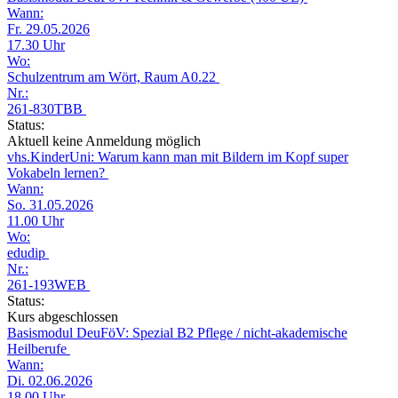
Wann:
Fr. 29.05.2026
17.30 Uhr
Wo:
Schulzentrum am Wört, Raum A0.22
Nr.:
261-830TBB
Status:
Aktuell keine Anmeldung möglich
vhs.KinderUni: Warum kann man mit Bildern im Kopf super
Vokabeln lernen?
Wann:
So. 31.05.2026
11.00 Uhr
Wo:
edudip
Nr.:
261-193WEB
Status:
Kurs abgeschlossen
Basismodul DeuFöV: Spezial B2 Pflege / nicht-akademische
Heilberufe
Wann:
Di. 02.06.2026
18.00 Uhr