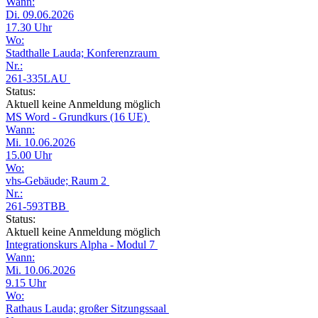
Wann:
Di. 09.06.2026
17.30 Uhr
Wo:
Stadthalle Lauda; Konferenzraum
Nr.:
261-335LAU
Status:
Aktuell keine Anmeldung möglich
MS Word - Grundkurs (16 UE)
Wann:
Mi. 10.06.2026
15.00 Uhr
Wo:
vhs-Gebäude; Raum 2
Nr.:
261-593TBB
Status:
Aktuell keine Anmeldung möglich
Integrationskurs Alpha - Modul 7
Wann:
Mi. 10.06.2026
9.15 Uhr
Wo:
Rathaus Lauda; großer Sitzungssaal