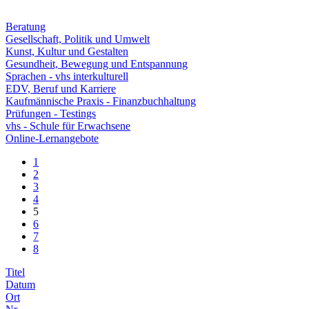
Beratung
Gesellschaft, Politik und Umwelt
Kunst, Kultur und Gestalten
Gesundheit, Bewegung und Entspannung
Sprachen - vhs interkulturell
EDV, Beruf und Karriere
Kaufmännische Praxis - Finanzbuchhaltung
Prüfungen - Testings
vhs - Schule für Erwachsene
Online-Lernangebote
1
2
3
4
5
6
7
8
Titel
Datum
Ort