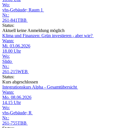
Wo:
vhs-Gebäude; Raum 1
Nr.:
261-841TBB
Status:
Aktuell keine Anmeldung möglich
Klima und Finanzen: Grün investieren - aber wie?
Wann:
Mi. 03.06.2026
18.00 Uhr
Wo:
Slido
Nr.:
261-215WEB
Status:
Kurs abgeschlossen
Integrationskurs Alpha - Gesamtübersicht
Wann:
Mo. 08.06.2026
14.15 Uhr
Wo:
vhs-Gebäude; R
Nr.:
261-755TBB