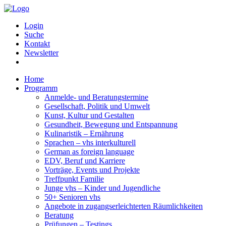
Login
Suche
Kontakt
Newsletter
Home
Programm
Anmelde- und Beratungstermine
Gesellschaft, Politik und Umwelt
Kunst, Kultur und Gestalten
Gesundheit, Bewegung und Entspannung
Kulinaristik – Ernährung
Sprachen – vhs interkulturell
German as foreign language
EDV, Beruf und Karriere
Vorträge, Events und Projekte
Treffpunkt Familie
Junge vhs – Kinder und Jugendliche
50+ Senioren vhs
Angebote in zugangserleichterten Räumlichkeiten
Beratung
Prüfungen – Testings