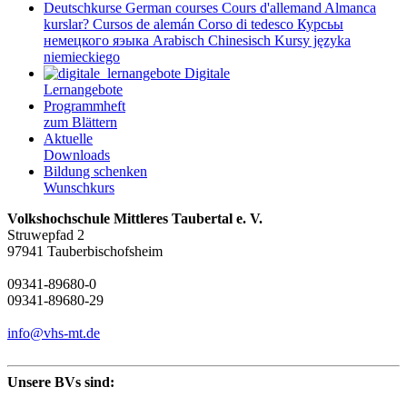
Deutschkurse
German courses
Cours d'allemand
Almanca
kurslar?
Cursos de alemán
Corso di tedesco
Курсьы
немецкого яэыка
Arabisch
Chinesisch
Kursy języka
niemieckiego
Digitale
Lernangebote
Programmheft
zum Blättern
Aktuelle
Downloads
Bildung schenken
Wunschkurs
Volkshochschule Mittleres Taubertal e. V.
Struwepfad 2
97941 Tauberbischofsheim
09341-89680-0
09341-89680-29
info@vhs-mt.de
Unsere BVs sind: