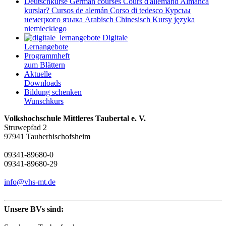
Deutschkurse
German courses
Cours d'allemand
Almanca
kurslar?
Cursos de alemán
Corso di tedesco
Курсьы
немецкого яэыка
Arabisch
Chinesisch
Kursy języka
niemieckiego
Digitale
Lernangebote
Programmheft
zum Blättern
Aktuelle
Downloads
Bildung schenken
Wunschkurs
Volkshochschule Mittleres Taubertal e. V.
Struwepfad 2
97941 Tauberbischofsheim
09341-89680-0
09341-89680-29
info@vhs-mt.de
Unsere BVs sind: