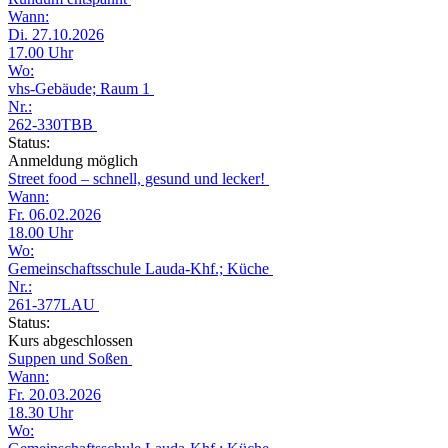
Wann:
Di. 27.10.2026
17.00 Uhr
Wo:
vhs-Gebäude; Raum 1
Nr.:
262-330TBB
Status:
Anmeldung möglich
Street food – schnell, gesund und lecker!
Wann:
Fr. 06.02.2026
18.00 Uhr
Wo:
Gemeinschaftsschule Lauda-Khf.; Küche
Nr.:
261-377LAU
Status:
Kurs abgeschlossen
Suppen und Soßen
Wann:
Fr. 20.03.2026
18.30 Uhr
Wo: