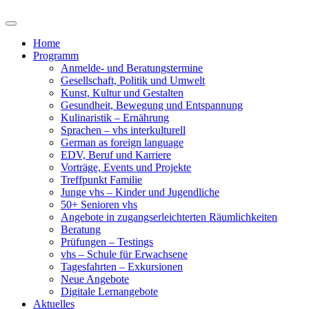
Home
Programm
Anmelde- und Beratungstermine
Gesellschaft, Politik und Umwelt
Kunst, Kultur und Gestalten
Gesundheit, Bewegung und Entspannung
Kulinaristik – Ernährung
Sprachen – vhs interkulturell
German as foreign language
EDV, Beruf und Karriere
Vorträge, Events und Projekte
Treffpunkt Familie
Junge vhs – Kinder und Jugendliche
50+ Senioren vhs
Angebote in zugangserleichterten Räumlichkeiten
Beratung
Prüfungen – Testings
vhs – Schule für Erwachsene
Tagesfahrten – Exkursionen
Neue Angebote
Digitale Lernangebote
Aktuelles