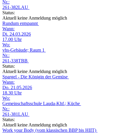
Nr.:
261-382LAU
Status:
Aktuell keine Anmeldung möglich
Rundum entspannt
Wann:
Di. 24.03.2026
17.00 Uhr
Wo:
vhs-Gebäude; Raum 1
Nr.:
261-338TBB
Status:
Aktuell keine Anmeldung möglich
Spargel - Die Königin der Gemüse
Wann:
Do. 21.05.2026
18.30 Uhr
Wo:
Gemeinschaftsschule Lauda-Khf.; Küche
Nr.:
261-381LAU
Status:
Aktuell keine Anmeldung möglich
Work your Body (vom klassischen BBP bis HIIT)