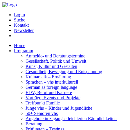
Login
Suche
Kontakt
Newsletter
Home
Programm
Anmelde- und Beratungstermine
Gesellschaft, Politik und Umwelt
Kunst, Kultur und Gestalten
Gesundheit, Bewegung und Entspannung
Kulinaristik – Ernährung
Sprachen – vhs interkulturell
German as foreign language
EDV, Beruf und Karriere
Vorträge, Events und Projekte
Treffpunkt Familie
Junge vhs – Kinder und Jugendliche
50+ Senioren vhs
Angebote in zugangserleichterten Räumlichkeiten
Beratung
Prüfungen – Testings