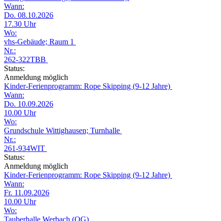
Wann:
Do. 08.10.2026
17.30 Uhr
Wo:
vhs-Gebäude; Raum 1
Nr.:
262-322TBB
Status:
Anmeldung möglich
Kinder-Ferienprogramm: Rope Skipping (9-12 Jahre)
Wann:
Do. 10.09.2026
10.00 Uhr
Wo:
Grundschule Wittighausen; Turnhalle
Nr.:
261-934WIT
Status:
Anmeldung möglich
Kinder-Ferienprogramm: Rope Skipping (9-12 Jahre)
Wann:
Fr. 11.09.2026
10.00 Uhr
Wo:
Tauberhalle Werbach (OG)