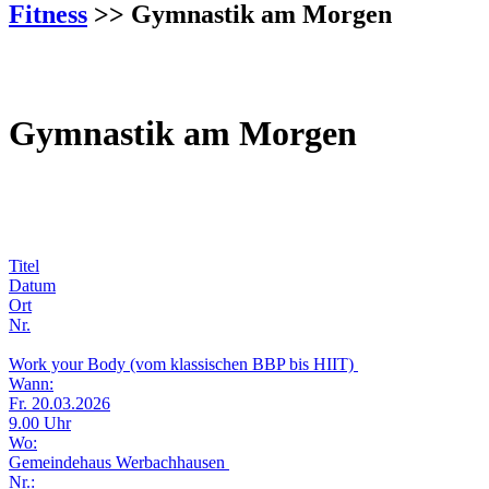
Fitness
>> Gymnastik am Morgen
Gymnastik am Morgen
Titel
Datum
Ort
Nr.
Work your Body (vom klassischen BBP bis HIIT)
Wann:
Fr. 20.03.2026
9.00 Uhr
Wo:
Gemeindehaus Werbachhausen
Nr.: