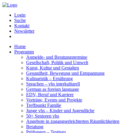
Login
Suche
Kontakt
Newsletter
Home
Programm
Anmelde- und Beratungstermine
Gesellschaft, Politik und Umwelt
Kunst, Kultur und Gestalten
Gesundheit, Bewegung und Entspannung
Kulinaristik – Ernährung
Sprachen – vhs interkulturell
German as foreign language
EDV, Beruf und Karriere
Vorträge, Events und Projekte
Treffpunkt Familie
Junge vhs – Kinder und Jugendliche
50+ Senioren vhs
Angebote in zugangserleichterten Räumlichkeiten
Beratung
Prüfungen – Testings