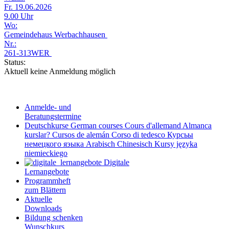
Fr. 19.06.2026
9.00 Uhr
Wo:
Gemeindehaus Werbachhausen
Nr.:
261-313WER
Status:
Aktuell keine Anmeldung möglich
Anmelde- und
Beratungstermine
Deutschkurse
German courses
Cours d'allemand
Almanca
kurslar?
Cursos de alemán
Corso di tedesco
Курсьы
немецкого яэыка
Arabisch
Chinesisch
Kursy języka
niemieckiego
Digitale
Lernangebote
Programmheft
zum Blättern
Aktuelle
Downloads
Bildung schenken
Wunschkurs