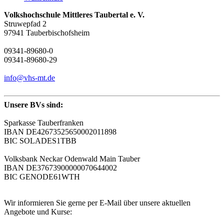
Volkshochschule Mittleres Taubertal e. V.
Struwepfad 2
97941 Tauberbischofsheim
09341-89680-0
09341-89680-29
info@vhs-mt.de
Unsere BVs sind:
Sparkasse Tauberfranken
IBAN DE42673525650002011898
BIC SOLADES1TBB
Volksbank Neckar Odenwald Main Tauber
IBAN DE37673900000070644002
BIC GENODE61WTH
Wir informieren Sie gerne per E-Mail über unsere aktuellen
Angebote und Kurse: