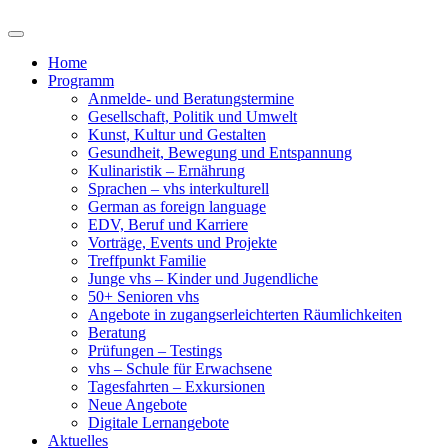
Home
Programm
Anmelde- und Beratungstermine
Gesellschaft, Politik und Umwelt
Kunst, Kultur und Gestalten
Gesundheit, Bewegung und Entspannung
Kulinaristik – Ernährung
Sprachen – vhs interkulturell
German as foreign language
EDV, Beruf und Karriere
Vorträge, Events und Projekte
Treffpunkt Familie
Junge vhs – Kinder und Jugendliche
50+ Senioren vhs
Angebote in zugangserleichterten Räumlichkeiten
Beratung
Prüfungen – Testings
vhs – Schule für Erwachsene
Tagesfahrten – Exkursionen
Neue Angebote
Digitale Lernangebote
Aktuelles