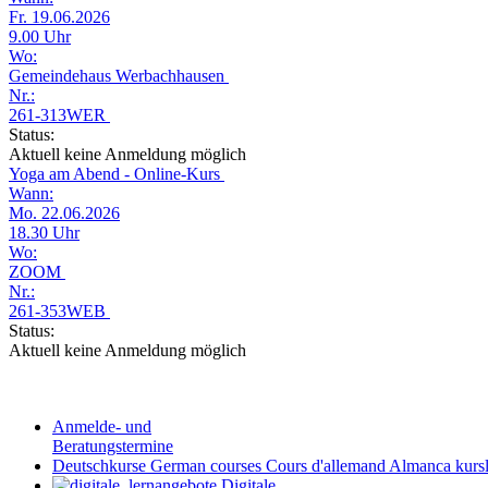
Fr. 19.06.2026
9.00 Uhr
Wo:
Gemeindehaus Werbachhausen
Nr.:
261-313WER
Status:
Aktuell keine Anmeldung möglich
Yoga am Abend - Online-Kurs
Wann:
Mo. 22.06.2026
18.30 Uhr
Wo:
ZOOM
Nr.:
261-353WEB
Status:
Aktuell keine Anmeldung möglich
Anmelde- und
Beratungstermine
Deutschkurse
German courses
Cours d'allemand
Almanca kursl
Digitale