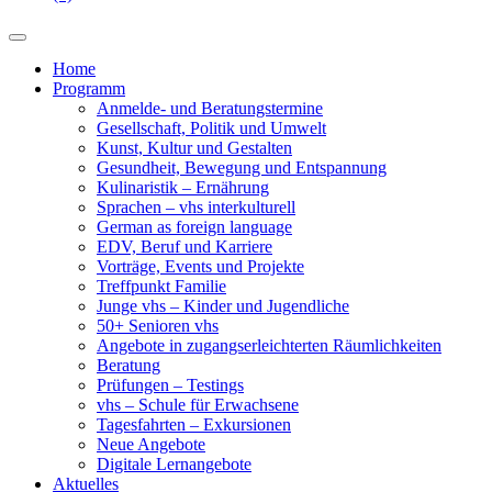
Home
Programm
Anmelde- und Beratungstermine
Gesellschaft, Politik und Umwelt
Kunst, Kultur und Gestalten
Gesundheit, Bewegung und Entspannung
Kulinaristik – Ernährung
Sprachen – vhs interkulturell
German as foreign language
EDV, Beruf und Karriere
Vorträge, Events und Projekte
Treffpunkt Familie
Junge vhs – Kinder und Jugendliche
50+ Senioren vhs
Angebote in zugangserleichterten Räumlichkeiten
Beratung
Prüfungen – Testings
vhs – Schule für Erwachsene
Tagesfahrten – Exkursionen
Neue Angebote
Digitale Lernangebote
Aktuelles