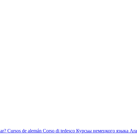
ar?
Cursos de alemán
Corso di tedesco
Курсьы немецкого яэыка
Ara