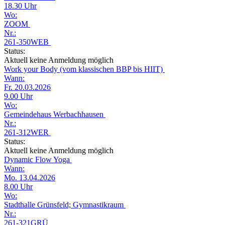
18.30 Uhr
Wo:
ZOOM
Nr.:
261-350WEB
Status:
Aktuell keine Anmeldung möglich
Work your Body (vom klassischen BBP bis HIIT)
Wann:
Fr. 20.03.2026
9.00 Uhr
Wo:
Gemeindehaus Werbachhausen
Nr.:
261-312WER
Status:
Aktuell keine Anmeldung möglich
Dynamic Flow Yoga
Wann:
Mo. 13.04.2026
8.00 Uhr
Wo:
Stadthalle Grünsfeld; Gymnastikraum
Nr.:
261-321GRÜ