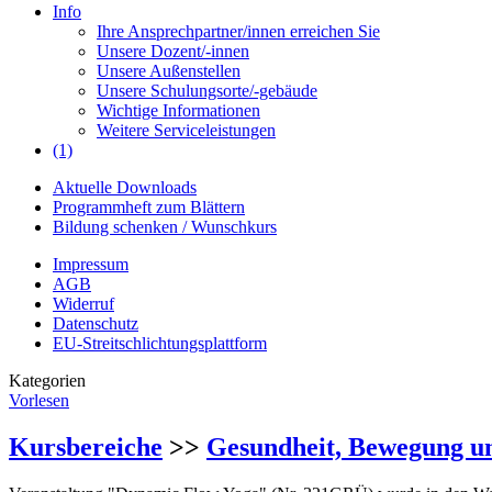
Info
Ihre Ansprechpartner/innen erreichen Sie
Unsere Dozent/-innen
Unsere Außenstellen
Unsere Schulungsorte/-gebäude
Wichtige Informationen
Weitere Serviceleistungen
(1)
Aktuelle Downloads
Programmheft zum Blättern
Bildung schenken / Wunschkurs
Impressum
AGB
Widerruf
Datenschutz
EU-Streitschlichtungsplattform
Kategorien
Vorlesen
Kursbereiche
>>
Gesundheit, Bewegung u