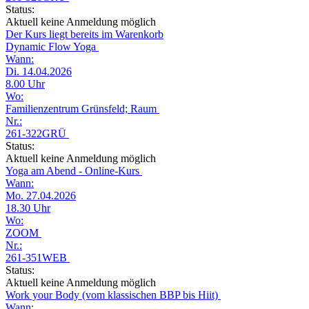
Status:
Aktuell keine Anmeldung möglich
Der Kurs liegt bereits im Warenkorb
Dynamic Flow Yoga
Wann:
Di. 14.04.2026
8.00 Uhr
Wo:
Familienzentrum Grünsfeld; Raum
Nr.:
261-322GRÜ
Status:
Aktuell keine Anmeldung möglich
Yoga am Abend - Online-Kurs
Wann:
Mo. 27.04.2026
18.30 Uhr
Wo:
ZOOM
Nr.:
261-351WEB
Status:
Aktuell keine Anmeldung möglich
Work your Body (vom klassischen BBP bis Hiit)
Wann: