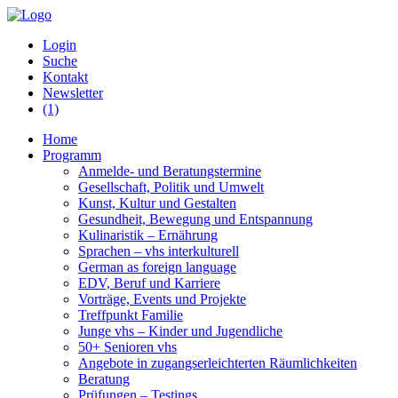
Login
Suche
Kontakt
Newsletter
(1)
Home
Programm
Anmelde- und Beratungstermine
Gesellschaft, Politik und Umwelt
Kunst, Kultur und Gestalten
Gesundheit, Bewegung und Entspannung
Kulinaristik – Ernährung
Sprachen – vhs interkulturell
German as foreign language
EDV, Beruf und Karriere
Vorträge, Events und Projekte
Treffpunkt Familie
Junge vhs – Kinder und Jugendliche
50+ Senioren vhs
Angebote in zugangserleichterten Räumlichkeiten
Beratung
Prüfungen – Testings