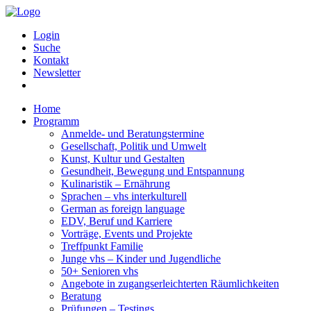
Login
Suche
Kontakt
Newsletter
Home
Programm
Anmelde- und Beratungstermine
Gesellschaft, Politik und Umwelt
Kunst, Kultur und Gestalten
Gesundheit, Bewegung und Entspannung
Kulinaristik – Ernährung
Sprachen – vhs interkulturell
German as foreign language
EDV, Beruf und Karriere
Vorträge, Events und Projekte
Treffpunkt Familie
Junge vhs – Kinder und Jugendliche
50+ Senioren vhs
Angebote in zugangserleichterten Räumlichkeiten
Beratung
Prüfungen – Testings