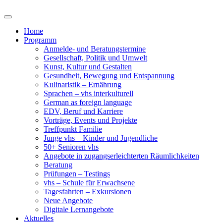
Home
Programm
Anmelde- und Beratungstermine
Gesellschaft, Politik und Umwelt
Kunst, Kultur und Gestalten
Gesundheit, Bewegung und Entspannung
Kulinaristik – Ernährung
Sprachen – vhs interkulturell
German as foreign language
EDV, Beruf und Karriere
Vorträge, Events und Projekte
Treffpunkt Familie
Junge vhs – Kinder und Jugendliche
50+ Senioren vhs
Angebote in zugangserleichterten Räumlichkeiten
Beratung
Prüfungen – Testings
vhs – Schule für Erwachsene
Tagesfahrten – Exkursionen
Neue Angebote
Digitale Lernangebote
Aktuelles