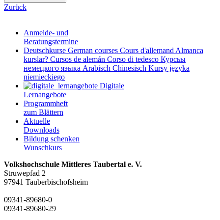
Zurück
Anmelde- und
Beratungstermine
Deutschkurse
German courses
Cours d'allemand
Almanca
kurslar?
Cursos de alemán
Corso di tedesco
Курсьы
немецкого яэыка
Arabisch
Chinesisch
Kursy języka
niemieckiego
Digitale
Lernangebote
Programmheft
zum Blättern
Aktuelle
Downloads
Bildung schenken
Wunschkurs
Volkshochschule Mittleres Taubertal e. V.
Struwepfad 2
97941 Tauberbischofsheim
09341-89680-0
09341-89680-29