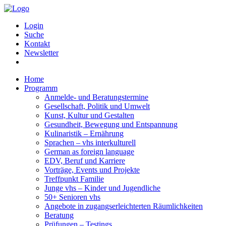
Login
Suche
Kontakt
Newsletter
Home
Programm
Anmelde- und Beratungstermine
Gesellschaft, Politik und Umwelt
Kunst, Kultur und Gestalten
Gesundheit, Bewegung und Entspannung
Kulinaristik – Ernährung
Sprachen – vhs interkulturell
German as foreign language
EDV, Beruf und Karriere
Vorträge, Events und Projekte
Treffpunkt Familie
Junge vhs – Kinder und Jugendliche
50+ Senioren vhs
Angebote in zugangserleichterten Räumlichkeiten
Beratung
Prüfungen – Testings