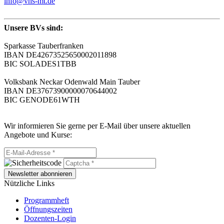
info@vhs-mt.de
Unsere BVs sind:
Sparkasse Tauberfranken
IBAN DE42673525650002011898
BIC SOLADES1TBB
Volksbank Neckar Odenwald Main Tauber
IBAN DE37673900000070644002
BIC GENODE61WTH
Wir informieren Sie gerne per E-Mail über unsere aktuellen
Angebote und Kurse:
Newsletter abonnieren
Nützliche Links
Programmheft
Öffnungszeiten
Dozenten-Login