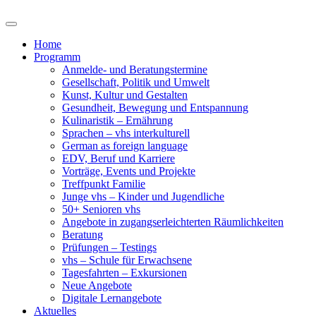
Home
Programm
Anmelde- und Beratungstermine
Gesellschaft, Politik und Umwelt
Kunst, Kultur und Gestalten
Gesundheit, Bewegung und Entspannung
Kulinaristik – Ernährung
Sprachen – vhs interkulturell
German as foreign language
EDV, Beruf und Karriere
Vorträge, Events und Projekte
Treffpunkt Familie
Junge vhs – Kinder und Jugendliche
50+ Senioren vhs
Angebote in zugangserleichterten Räumlichkeiten
Beratung
Prüfungen – Testings
vhs – Schule für Erwachsene
Tagesfahrten – Exkursionen
Neue Angebote
Digitale Lernangebote
Aktuelles