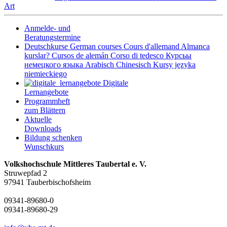
Art
Anmelde- und
Beratungstermine
Deutschkurse
German courses
Cours d'allemand
Almanca
kurslar?
Cursos de alemán
Corso di tedesco
Курсьы
немецкого яэыка
Arabisch
Chinesisch
Kursy języka
niemieckiego
Digitale
Lernangebote
Programmheft
zum Blättern
Aktuelle
Downloads
Bildung schenken
Wunschkurs
Volkshochschule Mittleres Taubertal e. V.
Struwepfad 2
97941 Tauberbischofsheim
09341-89680-0
09341-89680-29